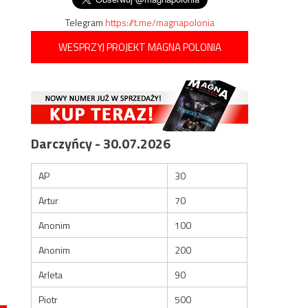
Telegram
https://t.me/magnapolonia
WESPRZYJ PROJEKT MAGNA POLONIA
Darczyńcy - 30.07.2026
AP
30
Artur
70
Anonim
100
Anonim
200
Arleta
90
Piotr
500