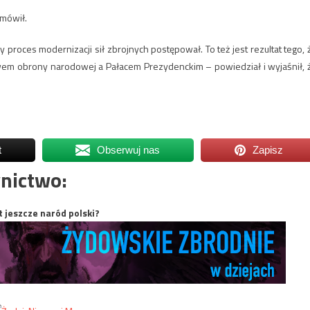
 mówił.
roces modernizacji sił zbrojnych postępował. To też jest rezultat tego, 
twem obrony narodowej a Pałacem Prezydenckim – powiedział i wyjaśnił, 
t
Obserwuj nas
Zapisz
nictwo:
t jeszcze naród polski?