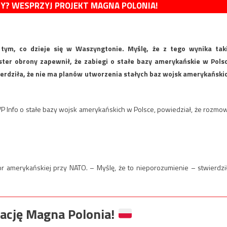
MY? WESPRZYJ PROJEKT MAGNA POLONIA!
ym, co dzieje się w Waszyngtonie. Myślę, że z tego wynika tak
ster obrony zapewnił, że zabiegi o stałe bazy amerykańskie w Pols
erdziła, że nie ma planów utworzenia stałych baz wojsk amerykański
VP Info o stałe bazy wojsk amerykańskich w Polsce, powiedział, że rozmo
r amerykańskiej przy NATO. – Myślę, że to nieporozumienie – stwierdził
ację Magna Polonia!