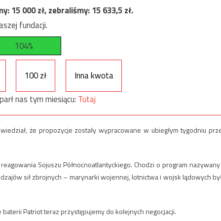
my:
15 000
zł, zebraliśmy:
15 633,5
zł.
szej fundacji.
104%
100 zł
Inna kwota
parł nas tym miesiącu:
Tutaj
owiedział, że propozycje zostały wypracowane w ubiegłym tygodniu prz
ły reagowania Sojuszu Północnoatlantyckiego. Chodzi o program nazywany
odzajów sił zbrojnych – marynarki wojennej, lotnictwa i wojsk lądowych by
baterii Patriot teraz przystępujemy do kolejnych negocjacji.