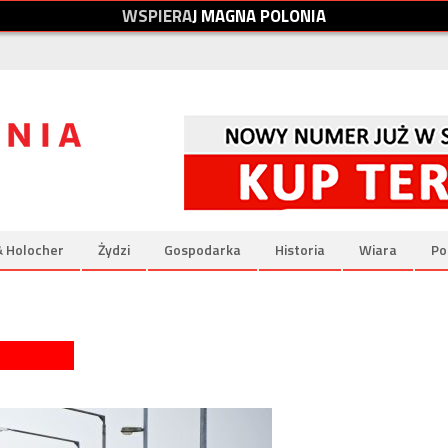
W
S
P
I
E
R
A
J
M
A
G
N
A
P
O
L
O
N
I
A
& Holocher
Żydzi
Gospodarka
Historia
Wiara
Po