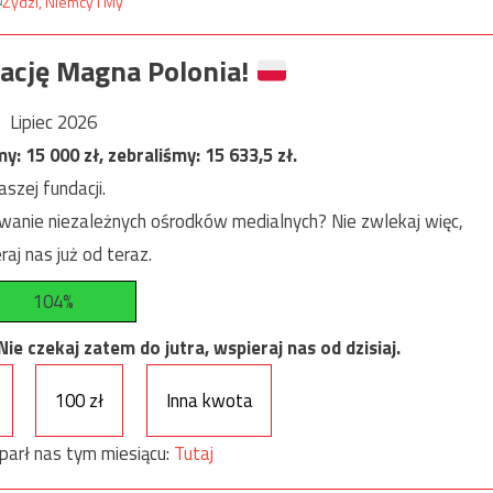
ację Magna Polonia!
Lipiec 2026
my:
15 000
zł, zebraliśmy:
15 633,5
zł.
szej fundacji.
anie niezależnych ośrodków medialnych? Nie zwlekaj więc,
raj nas już od teraz.
104%
e czekaj zatem do jutra, wspieraj nas od dzisiaj.
100 zł
Inna kwota
parł nas tym miesiącu:
Tutaj