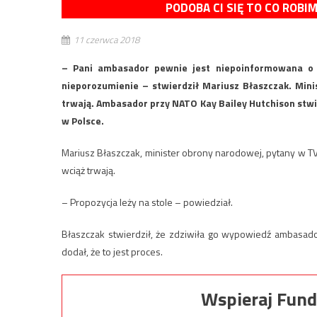
PODOBA CI SIĘ TO CO ROBI
11 czerwca 2018
– Pani ambasador pewnie jest niepoinformowana o t
nieporozumienie – stwierdził Mariusz Błaszczak. Mini
trwają. Ambasador przy NATO Kay Bailey Hutchison stwi
w Polsce.
Mariusz Błaszczak, minister obrony narodowej, pytany w T
wciąż trwają.
– Propozycja leży na stole – powiedział.
Błaszczak stwierdził, że zdziwiła go wypowiedź ambasado
dodał, że to jest proces.
Wspieraj Fund