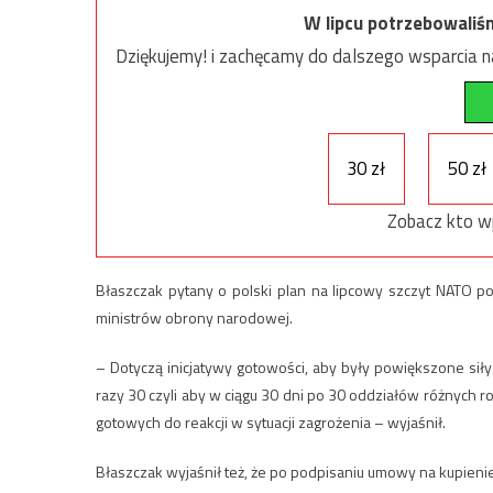
W lipcu potrzebowaliś
Dziękujemy! i zachęcamy do dalszego wsparcia na
30 zł
50 zł
Zobacz kto w
Błaszczak pytany o polski plan na lipcowy szczyt NATO p
ministrów obrony narodowej.
– Dotyczą inicjatywy gotowości, aby były powiększone si
razy 30 czyli aby w ciągu 30 dni po 30 oddziałów różnych r
gotowych do reakcji w sytuacji zagrożenia – wyjaśnił.
Błaszczak wyjaśnił też, że po podpisaniu umowy na kupienie 