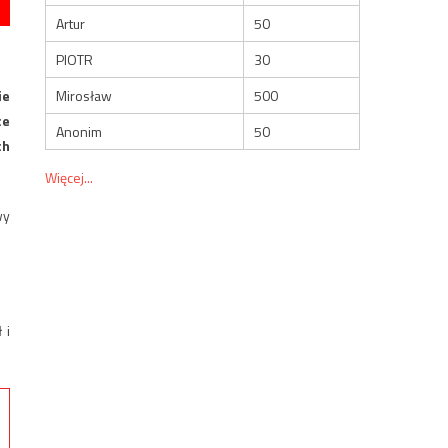
Artur
50
PIOTR
30
Mirosław
500
ie
ce
Anonim
50
ch
Więcej...
wy
 i