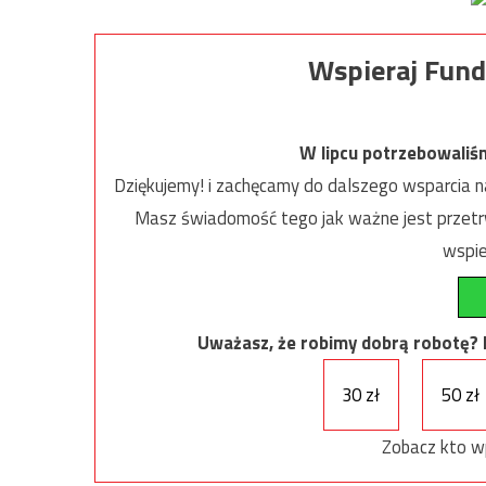
Wspieraj Fund
W lipcu potrzebowaliś
Dziękujemy! i zachęcamy do dalszego wsparcia na
Masz świadomość tego jak ważne jest przetrw
wspie
Uważasz, że robimy dobrą robotę? Ni
30 zł
50 zł
Zobacz kto w