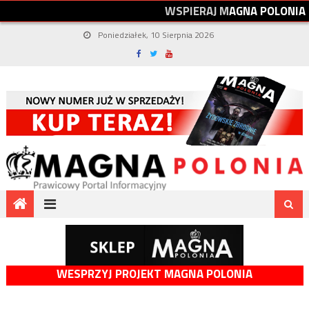
W
S
P
I
E
R
A
J
M
A
G
N
A
P
O
L
O
N
I
A
Poniedziałek, 10 Sierpnia 2026
WESPRZYJ PROJEKT MAGNA POLONIA