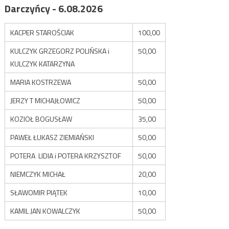
Darczyńcy - 6.08.2026
KACPER STAROŚCIAK
100,00
KULCZYK GRZEGORZ POLIŃSKA i
50,00
KULCZYK KATARZYNA
MARIA KOSTRZEWA
50,00
JERZY T MICHAJŁOWICZ
50,00
KOZIOŁ BOGUSŁAW
35,00
PAWEŁ ŁUKASZ ZIEMIAŃSKI
50,00
POTERA LIDIA i POTERA KRZYSZTOF
50,00
NIEMCZYK MICHAŁ
20,00
SŁAWOMIR PIĄTEK
10,00
KAMIL JAN KOWALCZYK
50,00