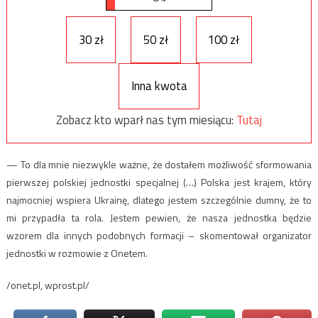
30 zł
50 zł
100 zł
Inna kwota
Zobacz kto wparł nas tym miesiącu:
Tutaj
— To dla mnie niezwykle ważne, że dostałem możliwość sformowania
pierwszej polskiej jednostki specjalnej (…) Polska jest krajem, który
najmocniej wspiera Ukrainę, dlatego jestem szczególnie dumny, że to
mi przypadła ta rola. Jestem pewien, że nasza jednostka będzie
wzorem dla innych podobnych formacji – skomentował organizator
jednostki w rozmowie z Onetem.
/onet.pl, wprost.pl/