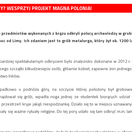
MY? WESPRZYJ PROJEKT MAGNA POLONIA!
ie przedmiotów wykonanych z brązu odkryli polscy archeolodzy w grob
 od Limy. Ich zdaniem jest to grób metalurga, który żył ok. 1200 l
ajbardziej spektakularnym odkryciem było znalezisko dokonane w 2012 r.
ego szczątki kilkudziesięciu osób, głównie kobiet, zapewne żon jednego
stwo Inków.
padkowo u podnóża góry, na szczycie której położony był grobowi
znajdował się grób, wpadła noga jednej ze studentek biorących udział
 przestrzeń kryje jakąś niespodziankę. Działo się to w miejscu uznawan
y się ważne rytuały religijne. Do tej pory udało się tam odkryć m.in. la
czyzny początkowo sądziliśmy, że była to również osoba złożona w ofierz