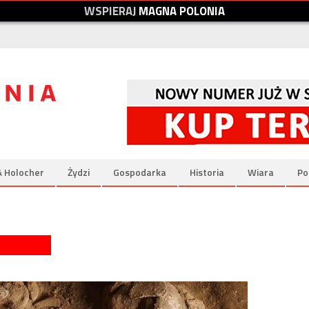
W
S
P
I
E
R
A
J
M
A
G
N
A
P
O
L
O
N
I
A
& Holocher
Żydzi
Gospodarka
Historia
Wiara
Po