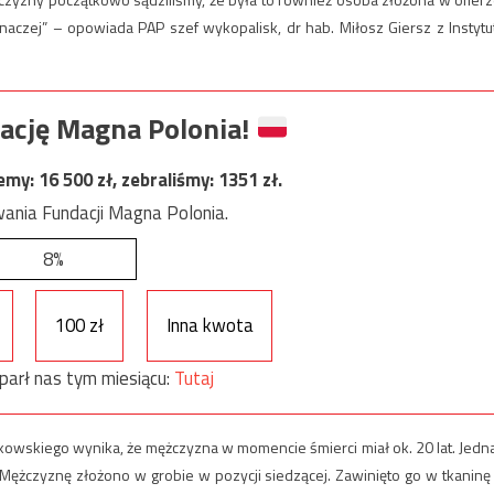
aczej” – opowiada PAP szef wykopalisk, dr hab. Miłosz Giersz z Instytu
ację Magna Polonia!
jemy:
16 500
zł, zebraliśmy:
1351
zł.
ania Fundacji Magna Polonia.
8%
100 zł
Inna kwota
parł nas tym miesiącu:
Tutaj
owskiego wynika, że mężczyzna w momencie śmierci miał ok. 20 lat. Jedn
. Mężczyznę złożono w grobie w pozycji siedzącej. Zawinięto go w tkaninę