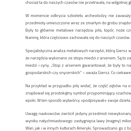
chociaż ta do naszych czasów nie przetrwała, na wilgotnej gl
W momencie odkrycia szkieletu archeolodzy nie zauważyl
przedmioty umieszczone wraz ze zmarłym do grobu znajdował
Były to głównie metalowe narzędzia: piła, topór, noże c
tkaninę, która częściowo zachowała się do naszych czasów.
Specjalistyczna analiza metalowych narzędzi, którą Giers
że narzędzia wykonano ze stopu miedzi z arsenem. Są to zat
miedzi i cyny. „Stop z arsenem gwarantował, że były to 
gospodarskich czy snycerskich” – uważa Giersz. Co ciekawe
Na przykład w przypadku piły widać, że część zębów na o
znajdował się prostokątny symbol przypominający szachow
epoki. W ten sposób wytwórcy +podpisywali+ swoje dzieła.
Uwagę naukowców zwrócił jedyny przedmiot niewykonany z
wyniku natychmiastowego zastygnięcia lawy (magmy) milio
Wari, jak i w innych kulturach Ameryki. Sprowadzano go z b