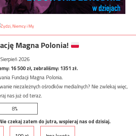
ację Magna Polonia!
Sierpień 2026
jemy:
16 500
zł, zebraliśmy:
1351
zł.
ania Fundacji Magna Polonia.
anie niezależnych ośrodków medialnych? Nie zwlekaj więc,
raj nas już od teraz.
8%
e czekaj zatem do jutra, wspieraj nas od dzisiaj.
100 zł
Inna kwota