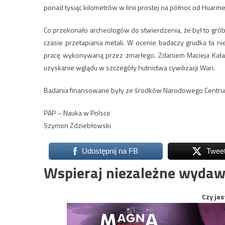
ponad tysiąc kilometrów w linii prostej na północ od Huarm
Co przekonało archeologów do stwierdzenia, że był to gró
czasie przetapiania metali. W ocenie badaczy grudka ta
pracę wykonywaną przez zmarłego. Zdaniem Macieja Kałask
uzyskanie wglądu w szczegóły hutnictwa cywilizacji Wari.
Badania finansowane były ze środków Narodowego Centru
PAP – Nauka w Polsce
Szymon Zdziebłowski
Udostępnij na FB
Twee
Wspieraj niezależne wydaw
Czy jes