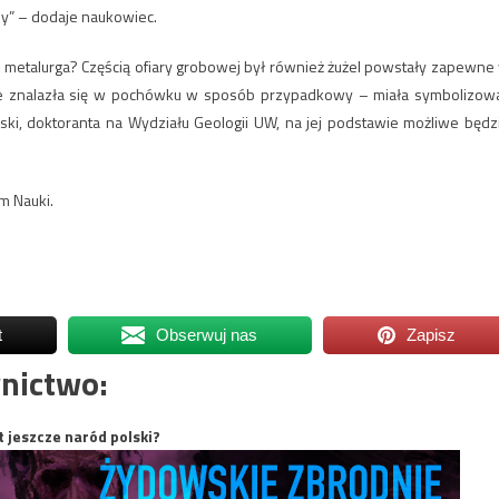
ey” – dodaje naukowiec.
b metalurga? Częścią ofiary grobowej był również żużel powstały zapewne
 nie znalazła się w pochówku w sposób przypadkowy – miała symbolizow
i, doktoranta na Wydziału Geologii UW, na jej podstawie możliwe będz
m Nauki.
t
Obserwuj nas
Zapisz
nictwo:
t jeszcze naród polski?