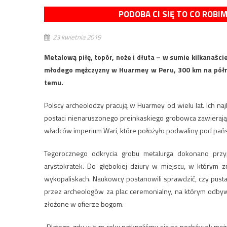
PODOBA CI SIĘ TO CO ROBI
23 kwietnia 2019
Metalową piłę, topór, noże i dłuta – w sumie kilkanaśc
młodego mężczyzny w Huarmey w Peru, 300 km na północ
temu.
Polscy archeolodzy pracują w Huarmey od wielu lat. Ich n
postaci nienaruszonego preinkaskiego grobowca zawierając
władców imperium Wari, które położyło podwaliny pod pań
Tegorocznego odkrycia grobu metalurga dokonano przy
arystokratek. Do głębokiej dziury w miejscu, w którym 
wykopaliskach. Naukowcy postanowili sprawdzić, czy pusta
przez archeologów za plac ceremonialny, na którym odbywał
złożone w ofierze bogom.
„Dlatego, gdy w tym roku natknęliśmy się na pochówek męż