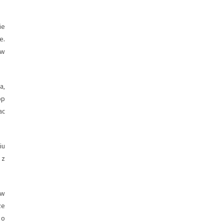
ie
e.
 w
a,
op
ac
iu
 z
 w
ze
 o