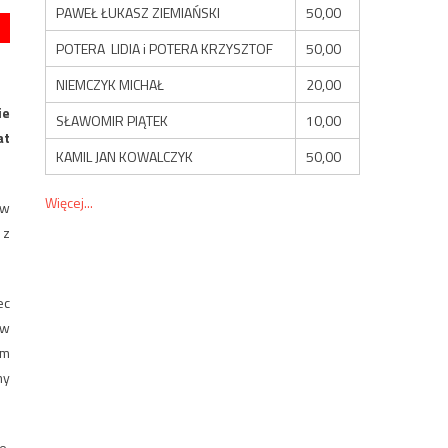
PAWEŁ ŁUKASZ ZIEMIAŃSKI
50,00
POTERA LIDIA i POTERA KRZYSZTOF
50,00
NIEMCZYK MICHAŁ
20,00
ie
SŁAWOMIR PIĄTEK
10,00
at
KAMIL JAN KOWALCZYK
50,00
Więcej...
 w
 z
ec
 w
ym
my
e.