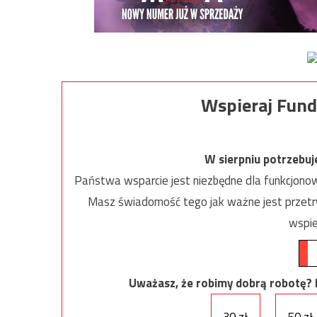
Wspieraj Fund
W sierpniu potrzebu
Państwa wsparcie jest niezbędne dla funkcjonow
Masz świadomość tego jak ważne jest przetrw
wspie
Uważasz, że robimy dobrą robotę? Ni
30 zł
50 zł