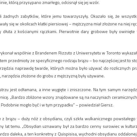
inie, którą przysypano zmarłego, odcisnął się jej wzór.
i żadnych zabytków, które jemu towarzyszyły. Okazało się, że wszystk
y się w okolicach klatki piersiowej – mężczyzna miał złożone na niej ręc
zy dłuta z kościanymi rączkami. Pierwotnie dary grobowe były owinięte
z wykonał wspólnie z Brandenem Rizzuto z Uniwersytetu w Toronto wykazał
em przedmioty ze specyficznego rodzaju brązu – bo najczęściej jest to st
narzędzia naprawdę twarde, których można było używać do rozlicznych pr
, narzędzia złożone do grobu z mężczyzną były używane.
strzu jest odłamana, a inne wygięte i zniszczone. Na tym samym narzędz
nicę. „Bardzo zbliżone wzory znajdowane są na naczyniach ceramicznych
 Podobnie mogło być i w tym przypadku” – powiedział Giersz.
 brązu – duży nóż z obsydianu, czyli szkła wulkanicznego powstałego
ny lat temu. „Obsydian uznawany był za bardzo cenny surowiec w kultur
ardzo daleka, a ten konkretny z Quispisisa, wychodni obsydianu oddalonej