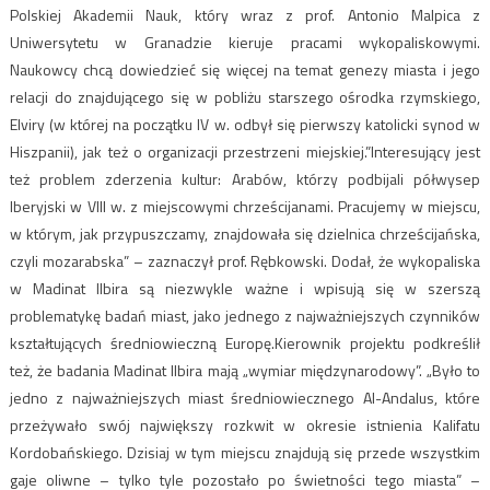
Polskiej Akademii Nauk, który wraz z prof. Antonio Malpica z
Uniwersytetu w Granadzie kieruje pracami wykopaliskowymi.
Naukowcy chcą dowiedzieć się więcej na temat genezy miasta i jego
relacji do znajdującego się w pobliżu starszego ośrodka rzymskiego,
Elviry (w której na początku IV w. odbył się pierwszy katolicki synod w
Hiszpanii), jak też o organizacji przestrzeni miejskiej.”Interesujący jest
też problem zderzenia kultur: Arabów, którzy podbijali półwysep
Iberyjski w VIII w. z miejscowymi chrześcijanami. Pracujemy w miejscu,
w którym, jak przypuszczamy, znajdowała się dzielnica chrześcijańska,
czyli mozarabska” – zaznaczył prof. Rębkowski. Dodał, że wykopaliska
w Madinat Ilbira są niezwykle ważne i wpisują się w szerszą
problematykę badań miast, jako jednego z najważniejszych czynników
kształtujących średniowieczną Europę.Kierownik projektu podkreślił
też, że badania Madinat Ilbira mają „wymiar międzynarodowy”. „Było to
jedno z najważniejszych miast średniowiecznego Al-Andalus, które
przeżywało swój największy rozkwit w okresie istnienia Kalifatu
Kordobańskiego. Dzisiaj w tym miejscu znajdują się przede wszystkim
gaje oliwne – tylko tyle pozostało po świetności tego miasta” –