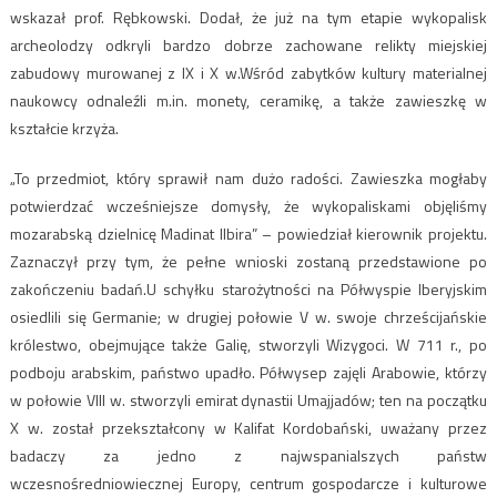
wskazał prof. Rębkowski. Dodał, że już na tym etapie wykopalisk
archeolodzy odkryli bardzo dobrze zachowane relikty miejskiej
zabudowy murowanej z IX i X w.Wśród zabytków kultury materialnej
naukowcy odnaleźli m.in. monety, ceramikę, a także zawieszkę w
kształcie krzyża.
„To przedmiot, który sprawił nam dużo radości. Zawieszka mogłaby
potwierdzać wcześniejsze domysły, że wykopaliskami objęliśmy
mozarabską dzielnicę Madinat Ilbira” – powiedział kierownik projektu.
Zaznaczył przy tym, że pełne wnioski zostaną przedstawione po
zakończeniu badań.U schyłku starożytności na Półwyspie Iberyjskim
osiedlili się Germanie; w drugiej połowie V w. swoje chrześcijańskie
królestwo, obejmujące także Galię, stworzyli Wizygoci. W 711 r., po
podboju arabskim, państwo upadło. Półwysep zajęli Arabowie, którzy
w połowie VIII w. stworzyli emirat dynastii Umajjadów; ten na początku
X w. został przekształcony w Kalifat Kordobański, uważany przez
badaczy za jedno z najwspanialszych państw
wczesnośredniowiecznej Europy, centrum gospodarcze i kulturowe