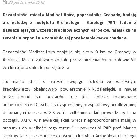
20 października 2018
Pozostałości miasta Madinat Ilbira, poprzednika Granady, badają
archeolodzy z Instytutu Archeologii i Etnologii PAN. Jeden z
najważniejszych wczesnośredniowiecznych ośrodków miejskich na
terenie Hiszpanii nie został do tej pory kompleksowo zbadany.
Pozostałości Madinat Ilbira znajdują się około 8 km od Granady w
Andaluzji. Miasto założone zostało przez muzułmanów w połowie VIII
w. i funkcjonowało do początku XI w.
„To miasto, które w okresie swojego rozkwitu we wczesnym
średniowieczu obejmowało powierzchnię kilkudziesięciu, a nawet
może ponad stu hektarów, nie jest dobrze rozpoznane
archeologicznie. Dotychczas dysponujemy przypadkowymi odkryciami,
dokonanymi jeszcze w XIX w. i rezultatami badań prowadzonych na
początku XXI w. w niewielkiej skali, wręcz nieproporcjonalnie małej w
stosunku do wielkości tego terenu” – powiedział PAP prof. Marian
Rębkowski ze szczecińskiego ośrodka Instytutu Archeologii i Etnologii