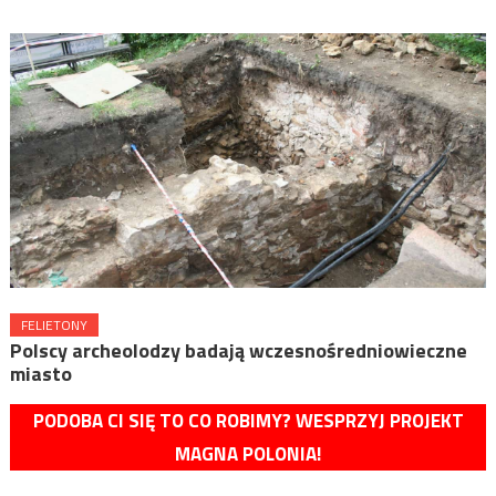
FELIETONY
Polscy archeolodzy badają wczesnośredniowieczne
miasto
PODOBA CI SIĘ TO CO ROBIMY? WESPRZYJ PROJEKT
MAGNA POLONIA!