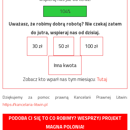
104%
Uważasz, że robimy dobrą robotę? Nie czekaj zatem
do jutra, wspieraj nas od dzisiaj.
30 zł
50 zł
100 zł
Inna kwota
Zobacz kto wparł nas tym miesiącu:
Tutaj
Dziękujemy za pomoc prawną Kancelarii Prawnej Litwin:
https://kancelaria-litwin.pl
PODOBA CI SIĘ TO CO ROBIMY? WESPRZYJ PROJEKT
MAGNA POLONIA!