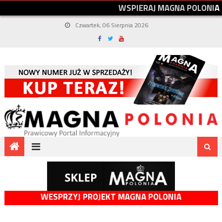
W
S
P
I
E
R
A
J
M
A
G
N
A
P
O
L
O
N
I
A
Czwartek, 06 Sierpnia 2026
WESPRZYJ PROJEKT MAGNA POLONIA