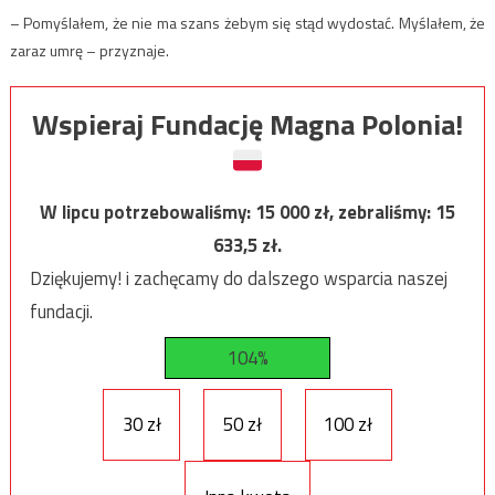
– Pomyślałem, że nie ma szans żebym się stąd wydostać. Myślałem, że
zaraz umrę – przyznaje.
Wspieraj Fundację Magna Polonia!
W lipcu potrzebowaliśmy:
15 000
zł, zebraliśmy:
15
633,5
zł.
Dziękujemy! i zachęcamy do dalszego wsparcia naszej
fundacji.
104%
30 zł
50 zł
100 zł