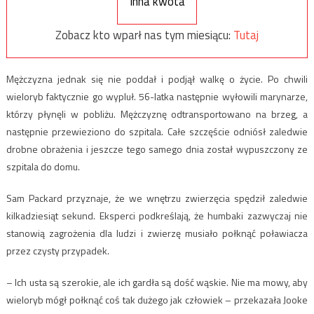
Inna kwota
Zobacz kto wparł nas tym miesiącu:
Tutaj
Mężczyzna jednak się nie poddał i podjął walkę o życie. Po chwili
wieloryb faktycznie go wypluł. 56-latka następnie wyłowili marynarze,
którzy płynęli w pobliżu. Mężczyznę odtransportowano na brzeg, a
następnie przewieziono do szpitala. Całe szczęście odniósł zaledwie
drobne obrażenia i jeszcze tego samego dnia został wypuszczony ze
szpitala do domu.
Sam Packard przyznaje, że we wnętrzu zwierzęcia spędził zaledwie
kilkadziesiąt sekund. Eksperci podkreślają, że humbaki zazwyczaj nie
stanowią zagrożenia dla ludzi i zwierzę musiało połknąć poławiacza
przez czysty przypadek.
– Ich usta są szerokie, ale ich gardła są dość wąskie. Nie ma mowy, aby
wieloryb mógł połknąć coś tak dużego jak człowiek – przekazała Jooke