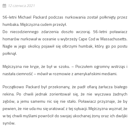
12 czerwca 2021
56-letni Michael Packard podczas nurkowania został połknięty przez
humbaka. Mężczyzna cudem przeżył.
Do niecodziennego zdarzenia doszło wczoraj. 56-letni poławiacz
homarów nurkował w oceanie u wybrzeży Cape Cod w Massachusetts.
Nagle w jego okolicy pojawił się olbrzymi humbak, który go po postu
połknął.
Mężczyzna nie kryje, że był w szoku. – Poczułem ogromny wstrząs i
nastała ciemność – mówił w rozmowie z amerykańskimi mediami.
Początkowo Packard był przekonany, że padł ofiarą żarłacza białego
rekina. Po chwili jednak zorientował się, że nie wyczuwa żadnych
zębów, a jemu samemu nic się nie stało. Poławiacz przyznaje, że by
pewien, że nie uda mu się uratować z tej sytuacji. Mężczyzna wyznał, że
w tej chwili myślami powrócił do swojej ukochanej żony oraz ich dwójki
synów.