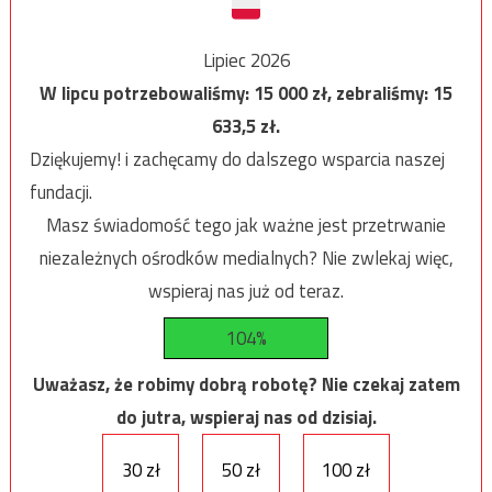
Lipiec 2026
W lipcu potrzebowaliśmy:
15 000
zł, zebraliśmy:
15
633,5
zł.
Dziękujemy! i zachęcamy do dalszego wsparcia naszej
fundacji.
Masz świadomość tego jak ważne jest przetrwanie
niezależnych ośrodków medialnych? Nie zwlekaj więc,
wspieraj nas już od teraz.
104%
Uważasz, że robimy dobrą robotę? Nie czekaj zatem
do jutra, wspieraj nas od dzisiaj.
30 zł
50 zł
100 zł