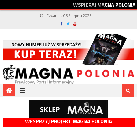
W
S
P
I
E
R
A
J
M
A
G
N
A
P
O
L
O
N
I
A
Czwartek, 06 Sierpnia 2026
WESPRZYJ PROJEKT MAGNA POLONIA