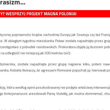
 rasizm…
MY? WESPRZYJ PROJEKT MAGNA POLONIA!
tycznej poprawności krajów zachodniej Europy jak Szwecja czy też Francj
sce. W ubiegłym tygodniu mieszkanka Puław została napadnięta przez gru
rzestępstwo z pobudek rasistowskich. Prokuratura objęła ją dozorem polic
a odległość nie mniejszą jak 500 metrów (sic!).
domierska, została napadnięta przez grupę najpierw kilku, potem naw
anika. Kobieta tłumaczy, że agresywni Romowie popychali ją i kierowali p
ję, która według opinii poszkodowanej nie podjęła właściwej interwencji
go funkcjonariusze aresztowali Panią Violettę, jak można domniemać, chc