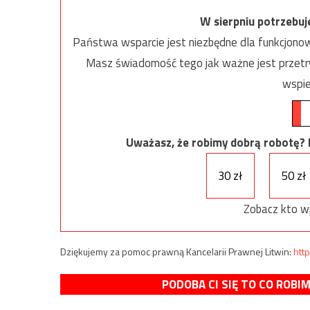
W sierpniu potrzebu
Państwa wsparcie jest niezbędne dla funkcjonow
Masz świadomość tego jak ważne jest przetrw
wspie
Uważasz, że robimy dobrą robotę? Ni
30 zł
50 zł
Zobacz kto w
Dziękujemy za pomoc prawną Kancelarii Prawnej Litwin:
http
PODOBA CI SIĘ TO CO ROBI