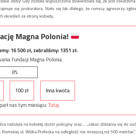
e dwie doby! Gdy została wypuszczona dowiedziała się, że jest oskarżona
jmuje się prokuratura. Stało się tak dlatego, że romscy agresorzy zgłosi
ch określeń ze strony kobiety.
ację Magna Polonia!
jemy:
16 500
zł, zebraliśmy:
1351
zł.
ania Fundacji Magna Polonia.
8%
100 zł
Inna kwota
parł nas tym miesiącu:
Tutaj
tóra nałożyła na kobietę dozór policyjny oraz… „zakaz zbliżania się do os
Romskiej ul. Wólka Profecka na odległość nie mniejszą niż 500 metrów.”