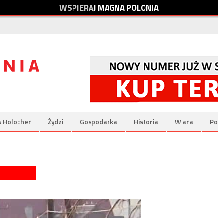
W
S
P
I
E
R
A
J
M
A
G
N
A
P
O
L
O
N
I
A
& Holocher
Żydzi
Gospodarka
Historia
Wiara
Po