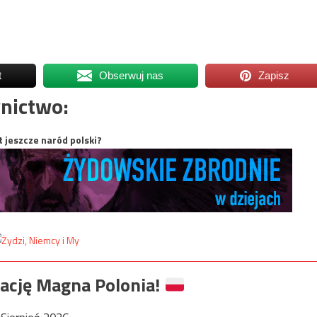
t
Obserwuj nas
Zapisz
nictwo:
t jeszcze naród polski?
ację Magna Polonia!