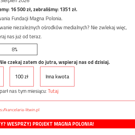
Sierpień 2026
jemy:
16 500
zł, zebraliśmy:
1351
zł.
ania Fundacji Magna Polonia.
anie niezależnych ośrodków medialnych? Nie zwlekaj więc,
raj nas już od teraz.
8%
e czekaj zatem do jutra, wspieraj nas od dzisiaj.
100 zł
Inna kwota
parł nas tym miesiącu:
Tutaj
s://kancelaria-litwin.pl
MY? WESPRZYJ PROJEKT MAGNA POLONIA!