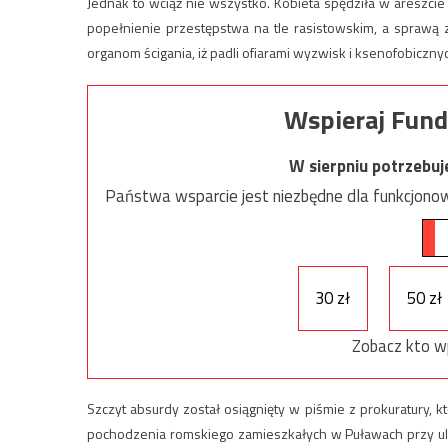
Jednak to wciąż nie wszystko. Kobieta spędziła w areszci
popełnienie przestępstwa na tle rasistowskim, a sprawą za
organom ścigania, iż padli ofiarami wyzwisk i ksenofobiczny
Wspieraj Fund
W sierpniu potrzebu
Państwa wsparcie jest niezbędne dla funkcjonow
30 zł
50 zł
Zobacz kto w
Szczyt absurdy został osiągnięty w piśmie z prokuratury, k
pochodzenia romskiego zamieszkałych w Puławach przy ul. 