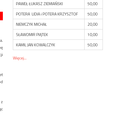
PAWEŁ ŁUKASZ ZIEMIAŃSKI
50,00
POTERA LIDIA i POTERA KRZYSZTOF
50,00
NIEMCZYK MICHAŁ
20,00
SŁAWOMIR PIĄTEK
10,00
a.
KAMIL JAN KOWALCZYK
50,00
pę
ji
Więcej...
et
od
 z
ąc