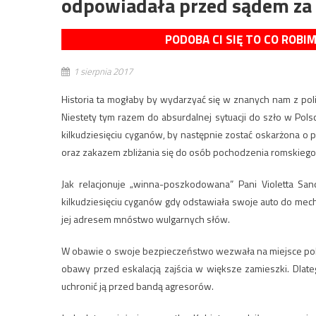
odpowiadała przed sądem za
PODOBA CI SIĘ TO CO ROBI
1 sierpnia 2017
Historia ta mogłaby by wydarzyać się w znanych nam z poli
Niestety tym razem do absurdalnej sytuacji do szło w Pol
kilkudziesięciu cyganów, by następnie zostać oskarżona o p
oraz zakazem zbliżania się do osób pochodzenia romskiego n
Jak relacjonuje „winna-poszkodowana” Pani Violetta San
kilkudziesięciu cyganów gdy odstawiała swoje auto do mech
jej adresem mnóstwo wulgarnych słów.
W obawie o swoje bezpieczeństwo wezwała na miejsce polic
obawy przed eskalacją zajścia w większe zamieszki. Dlate
uchronić ją przed bandą agresorów.