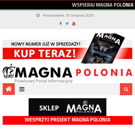
W
S
P
I
E
R
A
J
M
A
G
N
A
P
O
L
O
N
I
A
Poniedziałek, 10 Sierpnia 2026
WESPRZYJ PROJEKT MAGNA POLONIA