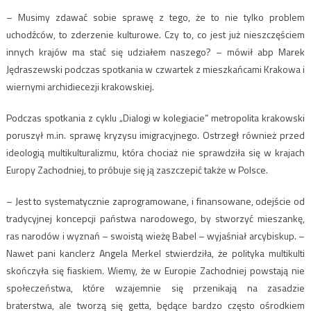
– Musimy zdawać sobie sprawę z tego, że to nie tylko problem
uchodźców, to zderzenie kulturowe. Czy to, co jest już nieszczęściem
innych krajów ma stać się udziałem naszego? – mówił abp Marek
Jędraszewski podczas spotkania w czwartek z mieszkańcami Krakowa i
wiernymi archidiecezji krakowskiej.
Podczas spotkania z cyklu „Dialogi w kolegiacie” metropolita krakowski
poruszył m.in. sprawę kryzysu imigracyjnego. Ostrzegł również przed
ideologią multikulturalizmu, która chociaż nie sprawdziła się w krajach
Europy Zachodniej, to próbuje się ją zaszczepić także w Polsce.
– Jest to systematycznie zaprogramowane, i finansowane, odejście od
tradycyjnej koncepcji państwa narodowego, by stworzyć mieszankę,
ras narodów i wyznań – swoistą wieżę Babel – wyjaśniał arcybiskup. –
Nawet pani kanclerz Angela Merkel stwierdziła, że polityka multikulti
skończyła się fiaskiem. Wiemy, że w Europie Zachodniej powstają nie
społeczeństwa, które wzajemnie się przenikają na zasadzie
braterstwa, ale tworzą się getta, będące bardzo często ośrodkiem