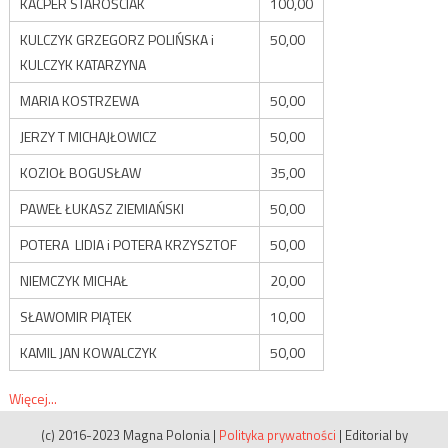
KACPER STAROŚCIAK
100,00
KULCZYK GRZEGORZ POLIŃSKA i
50,00
KULCZYK KATARZYNA
MARIA KOSTRZEWA
50,00
JERZY T MICHAJŁOWICZ
50,00
KOZIOŁ BOGUSŁAW
35,00
PAWEŁ ŁUKASZ ZIEMIAŃSKI
50,00
POTERA LIDIA i POTERA KRZYSZTOF
50,00
NIEMCZYK MICHAŁ
20,00
SŁAWOMIR PIĄTEK
10,00
KAMIL JAN KOWALCZYK
50,00
Więcej...
(c) 2016-2023 Magna Polonia
|
Polityka prywatności
|
Editorial by