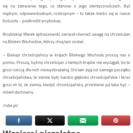
się na zatracenie tego, co stanowi o jego identycznościach. Być
mądrym, odpowiedzialnym, roztropnym – to także mieści się w nauce
Kościoła – podkreślił arcybiskup.
Arcybiskup Marek Jędraszewski zwracał również uwagę na chrześcijan
na Bliskim Wschodzie, którzy chcą tam zostać.
– Biskupi chrześcijańscy w krajach Bliskiego Wschodu proszą nas o
pomoc. Proszą, byśmy chrześcijan z tamtych krajów nie wyciągali, bo to
grozi rzeczą dla nich niewyobrażalną. Oni tam żyją od samego początku
chrześcijaństwa, te ziemie były bardzo głęboko chrześcijańskie i teraz
grozi im to, że ziemia, kiedyś chrześcijańska, przestanie już taka być –
mówił duchowny.
/ndie.pl/