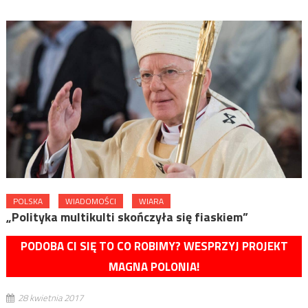
POLSKA
WIADOMOŚCI
WIARA
„Polityka multikulti skończyła się fiaskiem”
PODOBA CI SIĘ TO CO ROBIMY? WESPRZYJ PROJEKT
MAGNA POLONIA!
28 kwietnia 2017