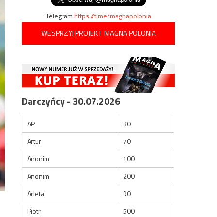
Telegram
https://t.me/magnapolonia
WESPRZYJ PROJEKT MAGNA POLONIA
Darczyńcy - 30.07.2026
AP
30
Artur
70
Anonim
100
Anonim
200
Arleta
90
Piotr
500