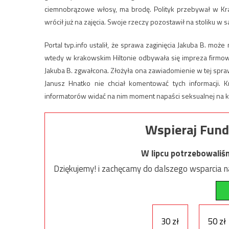
ciemnobrązowe włosy, ma brodę. Polityk przebywał w Krak
wrócił już na zajęcia. Swoje rzeczy pozostawił na stoliku w sa
Portal tvp.info ustalił, że sprawa zaginięcia Jakuba B. moż
wtedy w krakowskim Hiltonie odbywała się impreza firmowa 
Jakuba B. zgwałcona. Złożyła ona zawiadomienie w tej spr
Janusz Hnatko nie chciał komentować tych informacji. K
informatorów widać na nim moment napaści seksualnej na kobi
Wspieraj Fund
W lipcu potrzebowaliś
Dziękujemy! i zachęcamy do dalszego wsparcia na
30 zł
50 zł