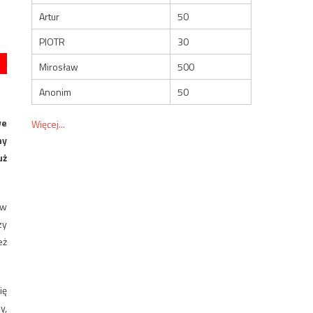
Artur
50
PIOTR
30
Mirosław
500
Anonim
50
we
Więcej...
ny
uż
 w
zy
eż
ię
y,