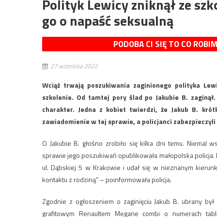
Polityk Lewicy zniknął ze sz
go o napaść seksualną
PODOBA CI SIĘ TO CO ROBI
27 września 2022
Wciąż trwają poszukiwania zaginionego polityka Lew
szkolenie. Od tamtej pory ślad po Jakubie B. zaginął
charakter. Jedna z kobiet twierdzi, że Jakub B. krót
zawiadomienie w tej sprawie, a policjanci zabezpieczyl
O Jakubie B. głośno zrobiło się kilka dni temu. Niemal 
sprawie jego poszukiwań opublikowała małopolska policja.
ul. Dąbskiej 5 w Krakowie i udał się w nieznanym kierunk
kontaktu z rodziną” – poinformowała policja.
Zgodnie z ogłoszeniem o zaginięciu Jakub B. ubrany był
grafitowym Renaultem Megane combi o numerach tabl