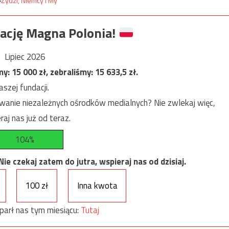
ację Magna Polonia!
Lipiec 2026
my:
15 000
zł, zebraliśmy:
15 633,5
zł.
szej fundacji.
anie niezależnych ośrodków medialnych? Nie zwlekaj więc,
raj nas już od teraz.
104%
e czekaj zatem do jutra, wspieraj nas od dzisiaj.
100 zł
Inna kwota
parł nas tym miesiącu:
Tutaj