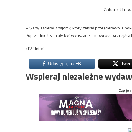
Zobacz kto w
– Ślady zacierał znajomy, który zabrał prześcieradło z poko
Poprzednie też miały być wyciszane – mówi osoba znająca kul
/TVP Info/
Udostępnij na FB
Twee
Wspieraj niezależne wydaw
Czy jes