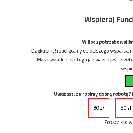
Wspieraj Fund
W lipcu potrzebowaliś
Dziękujemy! i zachęcamy do dalszego wsparcia na
Masz świadomość tego jak ważne jest przetrw
wspie
Uważasz, że robimy dobrą robotę? Ni
30 zł
50 zł
Zobacz kto w