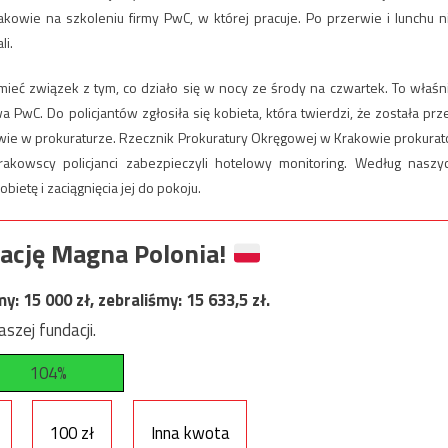
owie na szkoleniu firmy PwC, w której pracuje. Po przerwie i lunchu n
li.
e mieć związek z tym, co działo się w nocy ze środy na czwartek. To właśn
PwC. Do policjantów zgłosiła się kobieta, która twierdzi, że została prz
awie w prokuraturze. Rzecznik Prokuratury Okręgowej w Krakowie prokurat
rakowscy policjanci zabezpieczyli hotelowy monitoring. Według naszy
etę i zaciągnięcia jej do pokoju.
ację Magna Polonia!
my:
15 000
zł, zebraliśmy:
15 633,5
zł.
szej fundacji.
104%
100 zł
Inna kwota