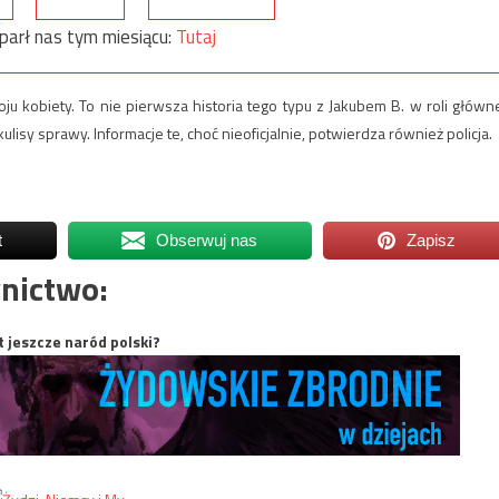
parł nas tym miesiącu:
Tutaj
ju kobiety. To nie pierwsza historia tego typu z Jakubem B. w roli główne
isy sprawy. Informacje te, choć nieoficjalnie, potwierdza również policja.
t
Obserwuj nas
Zapisz
nictwo:
t jeszcze naród polski?