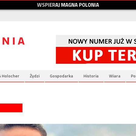
W
S
P
I
E
R
A
J
M
A
G
N
A
P
O
L
O
N
I
A
& Holocher
Żydzi
Gospodarka
Historia
Wiara
Po