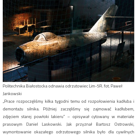
Politechnika Białostocka odnawia odrzutowiec Lim-5R. fot. Paweł
Jankowski
„Prace rozpoczęliśmy kilka tygodni temu od rozpołowienia kadłuba i
demontażu silnika. Później zaczęliśmy się zajmować kadłubem,
zdjęciem starej powłoki lakieru” – opisywał cytowany w materiale
prasowym Daniel Laskowski. Jak przyznał Bartosz Ostrowski,
wymontowanie okazałego odrzutowego silnika było dla cywilnych