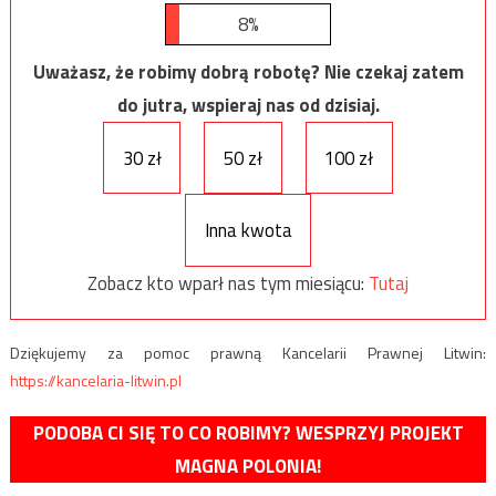
8%
Uważasz, że robimy dobrą robotę? Nie czekaj zatem
do jutra, wspieraj nas od dzisiaj.
30 zł
50 zł
100 zł
Inna kwota
Zobacz kto wparł nas tym miesiącu:
Tutaj
Dziękujemy za pomoc prawną Kancelarii Prawnej Litwin:
https://kancelaria-litwin.pl
PODOBA CI SIĘ TO CO ROBIMY? WESPRZYJ PROJEKT
MAGNA POLONIA!