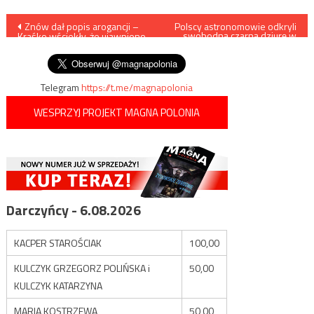
Nawigacja
Znów dał popis arogancji –
Polscy astronomowie odkryli
swobodną czarną dziurę w
Kraśko wściekły, że ujawniono
Drodze Mlecznej
wpisu
fakt, iż nie płacił podatków
Telegram
https://t.me/magnapolonia
WESPRZYJ PROJEKT MAGNA POLONIA
Darczyńcy - 6.08.2026
KACPER STAROŚCIAK
100,00
KULCZYK GRZEGORZ POLIŃSKA i
50,00
KULCZYK KATARZYNA
MARIA KOSTRZEWA
50,00