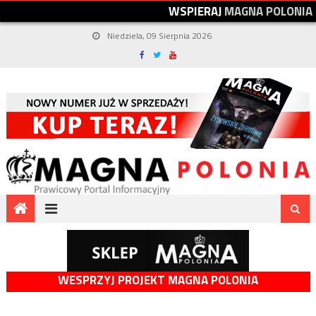
W
S
P
I
E
R
A
J
M
A
G
N
A
P
O
L
O
N
I
A
Niedziela, 09 Sierpnia 2026
WESPRZYJ PROJEKT MAGNA POLONIA