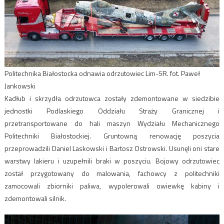
Politechnika Białostocka odnawia odrzutowiec Lim-5R. fot. Paweł
Jankowski
Kadłub i skrzydła odrzutowca zostały zdemontowane w siedzibie
jednostki Podlaskiego Oddziału Straży Granicznej i
przetransportowane do hali maszyn Wydziału Mechanicznego
Politechniki Białostockiej. Gruntowną renowację poszycia
przeprowadzili Daniel Laskowski i Bartosz Ostrowski. Usunęli oni stare
warstwy lakieru i uzupełnili braki w poszyciu. Bojowy odrzutowiec
został przygotowany do malowania, fachowcy z politechniki
zamocowali zbiorniki paliwa, wypolerowali owiewkę kabiny i
zdemontowali silnik.