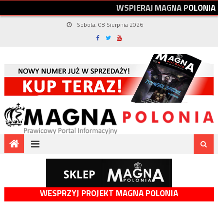
W
S
P
I
E
R
A
J
M
A
G
N
A
P
O
L
O
N
I
A
Sobota, 08 Sierpnia 2026
WESPRZYJ PROJEKT MAGNA POLONIA