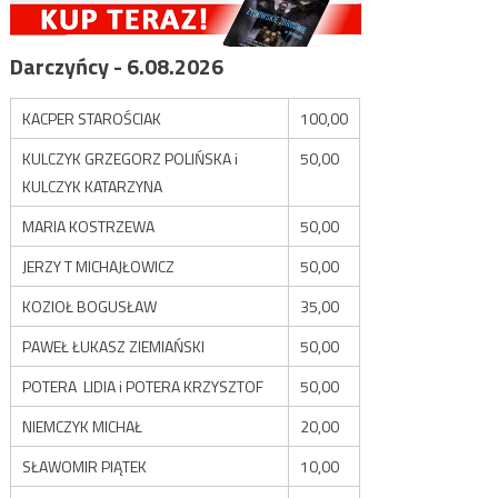
Darczyńcy - 6.08.2026
KACPER STAROŚCIAK
100,00
KULCZYK GRZEGORZ POLIŃSKA i
50,00
KULCZYK KATARZYNA
MARIA KOSTRZEWA
50,00
JERZY T MICHAJŁOWICZ
50,00
KOZIOŁ BOGUSŁAW
35,00
PAWEŁ ŁUKASZ ZIEMIAŃSKI
50,00
POTERA LIDIA i POTERA KRZYSZTOF
50,00
NIEMCZYK MICHAŁ
20,00
SŁAWOMIR PIĄTEK
10,00