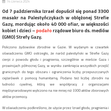
14 czerwca 2024
Od 7 października Izrael dopuścił się ponad 3300
masakr na Palestyńczykach w oblężonej Strefie
Gazy, mordując około 40 000 ofiar, w większości
kobiet i dzieci –
podało
rządowe biuro ds. mediów
(GMO) Strefy Gazy.
Policzono żydowskie zbrodnie w Gazie. W wydanym w czwartek
oświadczeniu GMO ostrzegło, że naród palestyński w Strefie Gazy
cierpi z powodu głodu i pragnienia, szczególnie w mieście Gaza i
prowincjach północnej Gazy, w wyniku zamknięcia wszystkich przejść
granicznych do tego obszaru i ograniczenia liczby przepuszczanych
ciężarówek z pomocą humanitarną. Podano też liczbę zbrodni na
ludności cywilnej, którą we współpracy z organizacjami
międzynarodowymi wyliczono na nie mniej niż 3300 aktów zbiorowych
aktów przemocy.
W oświadczeniu podkreślono, że użycie przez Izrael głodu, pragnienia i