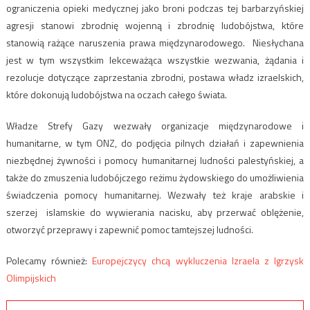
ograniczenia opieki medycznej jako broni podczas tej barbarzyńskiej
agresji stanowi zbrodnię wojenną i zbrodnię ludobójstwa, które
stanowią rażące naruszenia prawa międzynarodowego. Niesłychana
jest w tym wszystkim lekceważąca wszystkie wezwania, żądania i
rezolucje dotyczące zaprzestania zbrodni, postawa władz izraelskich,
które dokonują ludobójstwa na oczach całego świata.
Władze Strefy Gazy wezwały organizacje międzynarodowe i
humanitarne, w tym ONZ, do podjęcia pilnych działań i zapewnienia
niezbędnej żywności i pomocy humanitarnej ludności palestyńskiej, a
także do zmuszenia ludobójczego reżimu żydowskiego do umożliwienia
świadczenia pomocy humanitarnej. Wezwały też kraje arabskie i
szerzej islamskie do wywierania nacisku, aby przerwać oblężenie,
otworzyć przeprawy i zapewnić pomoc tamtejszej ludności.
Polecamy również:
Europejczycy chcą wykluczenia Izraela z Igrzysk
Olimpijskich