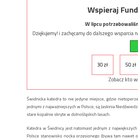
Wspieraj Fund
W lipcu potrzebowaliś
Dziękujemy! i zachęcamy do dalszego wsparcia na
30 zł
50 zł
Zobacz kto w
Świdnicka katedra to nie jedyne miejsce, gdzie nietoperz
jednymi z najważniejszych w Polsce, są Jaskinia Niedźwiedz
stare kopalnie skryte w dolnośląskich lasach.
Katedra w Świdnicy jest natomiast jednym z największych
Polsce stanowisko nocka orzęsionego (bywa tam nawet o