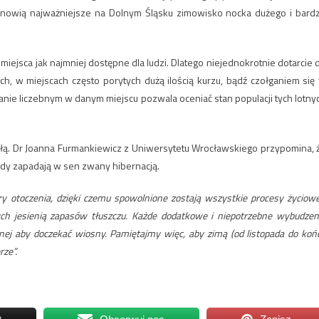
tanowią najważniejsze na Dolnym Śląsku zimowisko nocka dużego i bard
ejsca jak najmniej dostępne dla ludzi. Dlatego niejednokrotnie dotarcie 
h, w miejscach często porytych dużą ilością kurzu, bądź czołganiem się
 stanie liczebnym w danym miejscu pozwala oceniać stan populacji tych lotny
isłą. Dr Joanna Furmankiewicz z Uniwersytetu Wrocławskiego przypomina, 
dy zapadają w sen zwany hibernacją.
ry otoczenia, dzięki czemu spowolnione zostają wszystkie procesy życiowe
ch jesienią zapasów tłuszczu. Każde dodatkowe i niepotrzebne wybudzen
nej aby doczekać wiosny. Pamiętajmy więc, aby zimą (od listopada do koń
rze”.