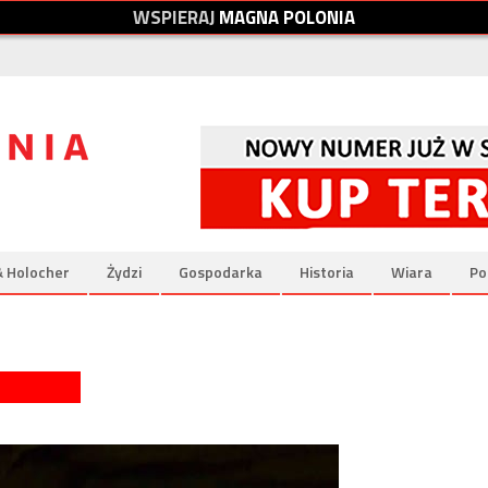
W
S
P
I
E
R
A
J
M
A
G
N
A
P
O
L
O
N
I
A
& Holocher
Żydzi
Gospodarka
Historia
Wiara
Po