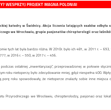
MY? WESPRZYJ PROJEKT MAGNA POLONIA!
ckiej katedry w Świdnicy. Akcja liczenia latających ssaków odbyła s
czego we Wrocławiu, grupie pasjonatów chiropterologii oraz leśnik
łomie tych lat była bardzo różna. W 2010r. było ich 481, w 2011 r. – 693,
 777, w 2016 r. – 550, w 2017 r. – 456.
 podczas ostatniej „inwentaryzacji”, przeprowadzonej w połowie styczni
tym roku nietoperzy było zdecydowanie mniej, gdyż niespełna 400. Wpł
tą porę roku spowodowały, że nietoperze znalazły sobie inne miejsca 
etu Przyrodniczego we Wrocławiu, chiropterolodzy, pasjonaci oraz lokal