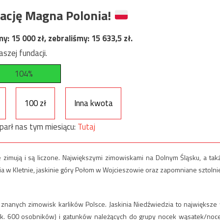
ację Magna Polonia!
my:
15 000
zł, zebraliśmy:
15 633,5
zł.
szej fundacji.
104%
100 zł
Inna kwota
parł nas tym miesiącu:
Tutaj
e zimują i są liczone. Największymi zimowiskami na Dolnym Śląsku, a tak
ia w Kletnie, jaskinie góry Połom w Wojcieszowie oraz zapomniane sztolnie
 znanych zimowisk karlików Polsce. Jaskinia Niedźwiedzia to największe
k. 600 osobników) i gatunków należących do grupy nocek wąsatek/noc