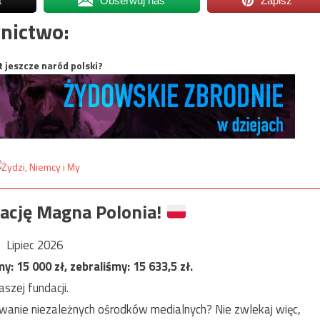
t
Obserwuj nas
Zapisz
nictwo:
t jeszcze naród polski?
ację Magna Polonia!
Lipiec 2026
my:
15 000
zł, zebraliśmy:
15 633,5
zł.
szej fundacji.
anie niezależnych ośrodków medialnych? Nie zwlekaj więc,