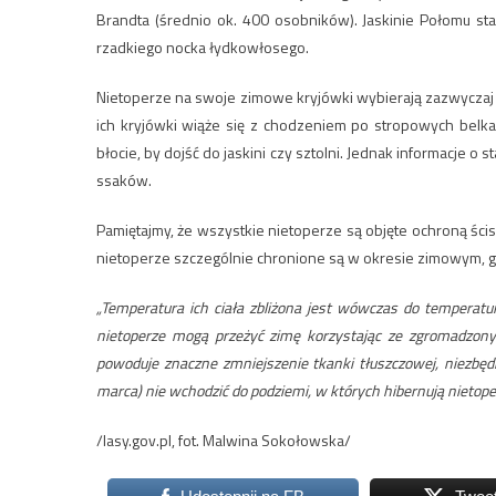
Brandta (średnio ok. 400 osobników). Jaskinie Połomu s
rzadkiego nocka łydkowłosego.
Nietoperze na swoje zimowe kryjówki wybierają zazwyczaj mi
ich kryjówki wiąże się z chodzeniem po stropowych belkac
błocie, by dojść do jaskini czy sztolni. Jednak informacje o
ssaków.
Pamiętajmy, że wszystkie nietoperze są objęte ochroną śc
nietoperze szczególnie chronione są w okresie zimowym, g
„Temperatura ich ciała zbliżona jest wówczas do temperatu
nietoperze mogą przeżyć zimę korzystając ze zgromadzony
powoduje znaczne zmniejszenie tkanki tłuszczowej, niezbęd
marca) nie wchodzić do podziemi, w których hibernują nietope
/lasy.gov.pl, fot. Malwina Sokołowska/