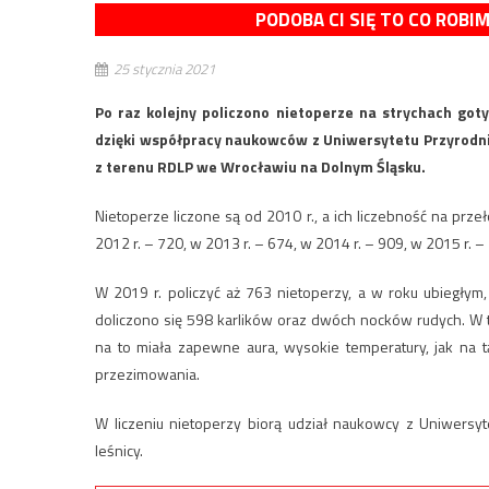
PODOBA CI SIĘ TO CO ROBI
25 stycznia 2021
Po raz kolejny policzono nietoperze na strychach goty
dzięki współpracy naukowców z Uniwersytetu Przyrodni
z terenu RDLP we Wrocławiu na Dolnym Śląsku.
Nietoperze liczone są od 2010 r., a ich liczebność na prze
2012 r. – 720, w 2013 r. – 674, w 2014 r. – 909, w 2015 r. –
W 2019 r. policzyć aż 763 nietoperzy, a w roku ubiegłym,
doliczono się 598 karlików oraz dwóch nocków rudych. W 
na to miała zapewne aura, wysokie temperatury, jak na 
przezimowania.
W liczeniu nietoperzy biorą udział naukowcy z Uniwersyt
leśnicy.