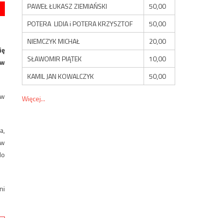
PAWEŁ ŁUKASZ ZIEMIAŃSKI
50,00
POTERA LIDIA i POTERA KRZYSZTOF
50,00
NIEMCZYK MICHAŁ
20,00
ię
SŁAWOMIR PIĄTEK
10,00
ów
KAMIL JAN KOWALCZYK
50,00
 w
Więcej...
a,
yw
do
ni