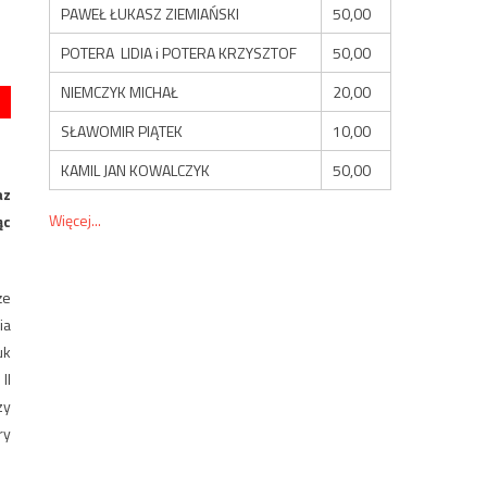
PAWEŁ ŁUKASZ ZIEMIAŃSKI
50,00
POTERA LIDIA i POTERA KRZYSZTOF
50,00
NIEMCZYK MICHAŁ
20,00
SŁAWOMIR PIĄTEK
10,00
KAMIL JAN KOWALCZYK
50,00
az
Więcej...
ąc
że
ia
uk
II
zy
ry