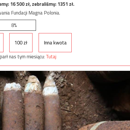
jemy:
16 500
zł, zebraliśmy:
1351
zł.
ania Fundacji Magna Polonia.
8%
100 zł
Inna kwota
parł nas tym miesiącu:
Tutaj