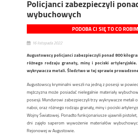
Policjanci zabezpieczyli po
wybuchowych
PODOBA CI SIĘ TO CO ROBI
16 listopada 2022
Augustowscy policjanci zabezpieczyli ponad 800 kilogr
różnego rodzaju granaty, miny i pociski artyleryjski
wykrywacza metali. Śledztwo w tej sprawie prowadzon
Augustowscy kryminalni weszli na jedną z posesji w powie
mężczyzna może posiadać nielegalnie materiały wybuchowe
posesji. Mundurowi zabezpieczyli trzy wykrywacze metali 
naboi, oraz różnego rodzaju granaty, miny i pociski artyler
Wojny Światowej. Ponadto funkcjonariusze ujawnili pistolet,
dni zajęło saperom wywożenie materiałów wybuchowych
Rejonowej w Augustowie.