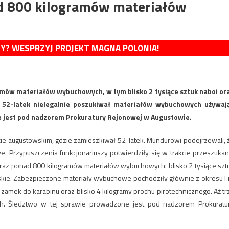
nad 800 kilogramów materiałów
MY? WESPRZYJ PROJEKT MAGNA POLONIA!
amów materiałów wybuchowych, w tym blisko 2 tysiące sztuk naboi or
e. 52-latek nielegalnie poszukiwał materiałów wybuchowych używaj
e jest pod nadzorem Prokuratury Rejonowej w Augustowie.
cie augustowskim, gdzie zamieszkiwał 52-latek. Mundurowi podejrzewali, 
. Przypuszczenia funkcjonariuszy potwierdziły się w trakcie przeszukan
oraz ponad 800 kilogramów materiałów wybuchowych: blisko 2 tysiące szt
yjskie. Zabezpieczone materiały wybuchowe pochodziły głównie z okresu I i 
 zamek do karabinu oraz blisko 4 kilogramy prochu pirotechnicznego. Aż tr
. Śledztwo w tej sprawie prowadzone jest pod nadzorem Prokuratu