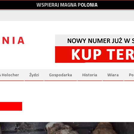
W
S
P
I
E
R
A
J
M
A
G
N
A
P
O
L
O
N
I
A
& Holocher
Żydzi
Gospodarka
Historia
Wiara
Po