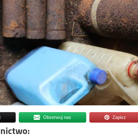
t
Obserwuj nas
Zapisz
nictwo: