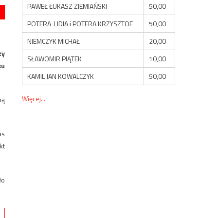
PAWEŁ ŁUKASZ ZIEMIAŃSKI
50,00
POTERA LIDIA i POTERA KRZYSZTOF
50,00
NIEMCZYK MICHAŁ
20,00
zy
SŁAWOMIR PIĄTEK
10,00
ku
KAMIL JAN KOWALCZYK
50,00
Więcej...
ną
as
kt
ło