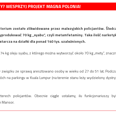
MY? WESPRZYJ PROJEKT MAGNA POLONIA!
orium zostało zlikwidowane przez malezyjskich policjantów. Śledc
e wyprodukować 70 kg „syabu”, czyli metamfetaminy. Taka ilość narkoty
starcza na działki dla ponad 140 tys. uzależnionych.
74 kg oleju syabu, z którego można wytworzyć około 70 kg „mety”, znacz
e w związku ze sprawą aresztowano osoby w wieku od 27 do 51 lat. Podcz
ch na parkingu w Kuala Lumpur (na terenie stanu leży wydzielony dystry
ech policjantów. Obecnie ciągle ustalamy, ilu funkcjonariuszy by
n Mansor.