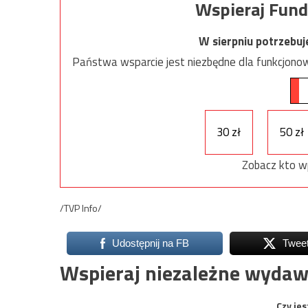
Wspieraj Fund
W sierpniu potrzebu
Państwa wsparcie jest niezbędne dla funkcjonow
30 zł
50 zł
Zobacz kto w
/TVP Info/
Udostępnij na FB
Twee
Wspieraj niezależne wydaw
Czy jes