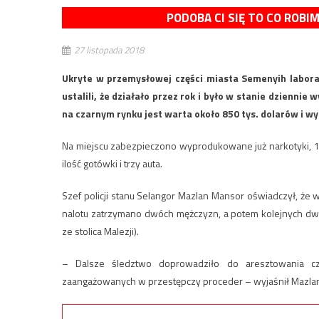
PODOBA CI SIĘ TO CO ROBI
27 listopada 2018
Ukryte w przemysłowej części miasta Semenyih laborat
ustalili, że działało przez rok i było w stanie dzienni
na czarnym rynku jest warta około 850 tys. dolarów i wy
Na miejscu zabezpieczono wyprodukowane już narkotyki, 1
ilość gotówki i trzy auta.
Szef policji stanu Selangor Mazlan Mansor oświadczył, ż
nalotu zatrzymano dwóch mężczyzn, a potem kolejnych dwó
ze stolica Malezji).
– Dalsze śledztwo doprowadziło do aresztowania czter
zaangażowanych w przestępczy proceder – wyjaśnił Mazla