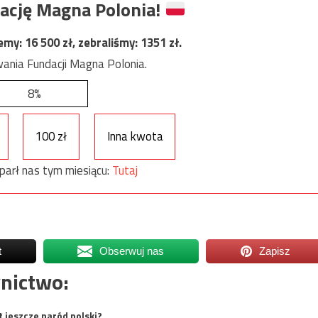
ację Magna Polonia!
jemy:
16 500
zł, zebraliśmy:
1351
zł.
ania Fundacji Magna Polonia.
8%
100 zł
Inna kwota
parł nas tym miesiącu:
Tutaj
t
Obserwuj nas
Zapisz
nictwo:
t jeszcze naród polski?