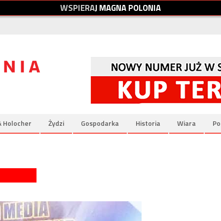
W
S
P
I
E
R
A
J
M
A
G
N
A
P
O
L
O
N
I
A
& Holocher
Żydzi
Gospodarka
Historia
Wiara
Po