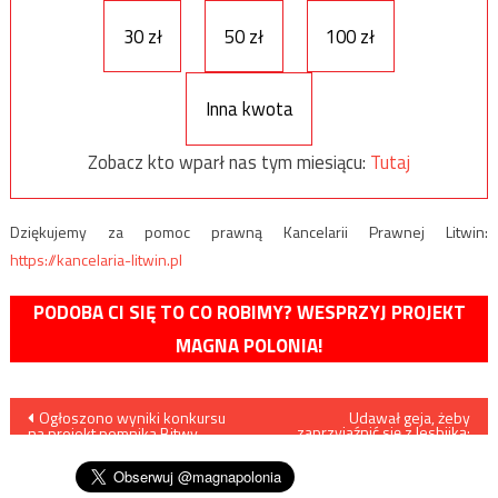
30 zł
50 zł
100 zł
Inna kwota
Zobacz kto wparł nas tym miesiącu:
Tutaj
Dziękujemy za pomoc prawną Kancelarii Prawnej Litwin:
https://kancelaria-litwin.pl
PODOBA CI SIĘ TO CO ROBIMY? WESPRZYJ PROJEKT
MAGNA POLONIA!
Nawigacja
Ogłoszono wyniki konkursu
Udawał geja, żeby
zaprzyjaźnić się z lesbijką;
na projekt pomnika Bitwy
został skazany za gwałt
wpisu
Warszawskiej 1920 roku