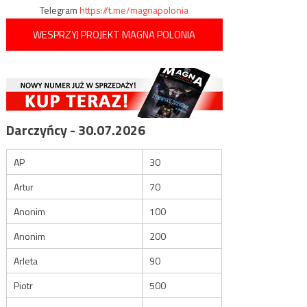
Telegram
https://t.me/magnapolonia
WESPRZYJ PROJEKT MAGNA POLONIA
Darczyńcy - 30.07.2026
AP
30
Artur
70
Anonim
100
Anonim
200
Arleta
90
Piotr
500