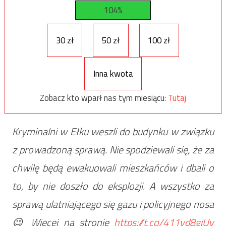
104%
30 zł
50 zł
100 zł
Inna kwota
Zobacz kto wparł nas tym miesiącu:
Tutaj
Kryminalni w Ełku weszli do budynku w związku
z prowadzoną sprawą. Nie spodziewali się, że za
chwilę będą ewakuowali mieszkańców i dbali o
to, by nie doszło do eksplozji. A wszystko za
sprawą ulatniającego się gazu i policyjnego nosa
😉 Więcej na stronie
https://t.co/411vd8gjUv