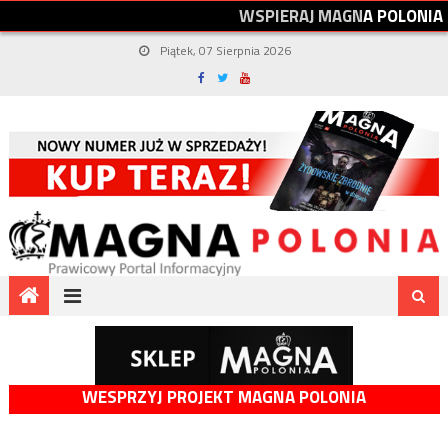
W
S
P
I
E
R
A
J
M
A
G
N
A
P
O
L
O
N
I
A
Piątek, 07 Sierpnia 2026
WESPRZYJ PROJEKT MAGNA POLONIA