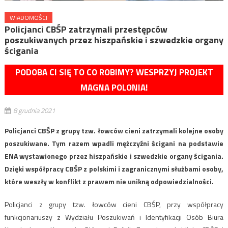
WIADOMOŚCI
Policjanci CBŚP zatrzymali przestępców
poszukiwanych przez hiszpańskie i szwedzkie organy
ścigania
PODOBA CI SIĘ TO CO ROBIMY? WESPRZYJ PROJEKT
MAGNA POLONIA!
8 grudnia 2021
Policjanci CBŚP z grupy tzw. łowców cieni zatrzymali kolejne osoby
poszukiwane. Tym razem wpadli mężczyźni ścigani na podstawie
ENA wystawionego przez hiszpańskie i szwedzkie organy ścigania.
Dzięki współpracy CBŚP z polskimi i zagranicznymi służbami osoby,
które weszły w konflikt z prawem nie unikną odpowiedzialności.
Policjanci z grupy tzw. łowców cieni CBŚP, przy współpracy
funkcjonariuszy z Wydziału Poszukiwań i Identyfikacji Osób Biura