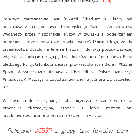
Zobacz kto wparł nas tym miesiącu:
Tutaj
Kolejnym zatrzymanym jest 31-letni Arkadiusz K., który był
poszukiwany na podstawie Europejskiego Nakazu Aresztowania
wydanego przez hiszpańskie służby w związku z podejrzeniem
popełnienia przestępstwa „przeciwko osobie”. Pomimo tego, że do
przestępstwa doszło na terenie Hiszpanii, do akcji poszukiwawczej
włączyli się policjanci z grupy tzw. łowców cieni Centralnego Biura
Śledczego Policji. Ci funkcjonariusze, przy współpracy z Biurem Attache
Spraw Wewnętrznych Ambasady Hiszpanii w Polsce namierzyli
Arkadiusza K. Mężczyzna został zatrzymany na jednej z warszawskich
ulic.
W stosunku do zatrzymanych obu mężczyzn zostanie wdrożona
procedura ekstradycyjna, zgodnie z którą zostaną oni
przekonwojowani odpowiednio do Szwecji lub Hiszpanii.
Policjanci
#CBŚP
z grupy tzw. łowców cieni