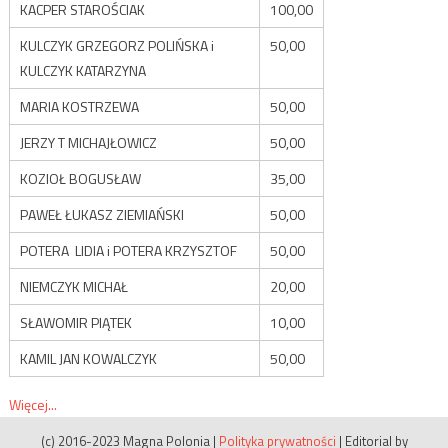
KACPER STAROŚCIAK
100,00
KULCZYK GRZEGORZ POLIŃSKA i
50,00
KULCZYK KATARZYNA
MARIA KOSTRZEWA
50,00
JERZY T MICHAJŁOWICZ
50,00
KOZIOŁ BOGUSŁAW
35,00
PAWEŁ ŁUKASZ ZIEMIAŃSKI
50,00
POTERA LIDIA i POTERA KRZYSZTOF
50,00
NIEMCZYK MICHAŁ
20,00
SŁAWOMIR PIĄTEK
10,00
KAMIL JAN KOWALCZYK
50,00
Więcej...
(c) 2016-2023 Magna Polonia
|
Polityka prywatności
|
Editorial by