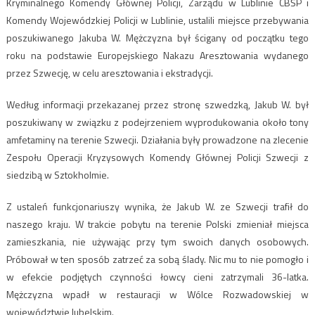
Kryminalnego Komendy Głównej Policji, Zarządu w Lublinie CBŚP i
Komendy Wojewódzkiej Policji w Lublinie, ustalili miejsce przebywania
poszukiwanego Jakuba W. Mężczyzna był ścigany od początku tego
roku na podstawie Europejskiego Nakazu Aresztowania wydanego
przez Szwecję, w celu aresztowania i ekstradycji.
Według informacji przekazanej przez stronę szwedzką, Jakub W. był
poszukiwany w związku z podejrzeniem wyprodukowania około tony
amfetaminy na terenie Szwecji. Działania były prowadzone na zlecenie
Zespołu Operacji Kryzysowych Komendy Głównej Policji Szwecji z
siedzibą w Sztokholmie.
Z ustaleń funkcjonariuszy wynika, że Jakub W. ze Szwecji trafił do
naszego kraju. W trakcie pobytu na terenie Polski zmieniał miejsca
zamieszkania, nie używając przy tym swoich danych osobowych.
Próbował w ten sposób zatrzeć za sobą ślady. Nic mu to nie pomogło i
w efekcie podjętych czynności łowcy cieni zatrzymali 36-latka.
Mężczyzna wpadł w restauracji w Wólce Rozwadowskiej w
województwie lubelskim.