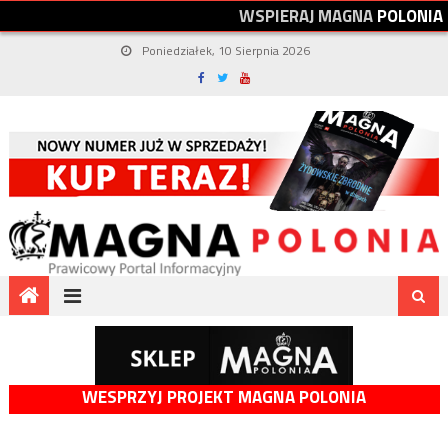
W
S
P
I
E
R
A
J
M
A
G
N
A
P
O
L
O
N
I
A
Poniedziałek, 10 Sierpnia 2026
WESPRZYJ PROJEKT MAGNA POLONIA