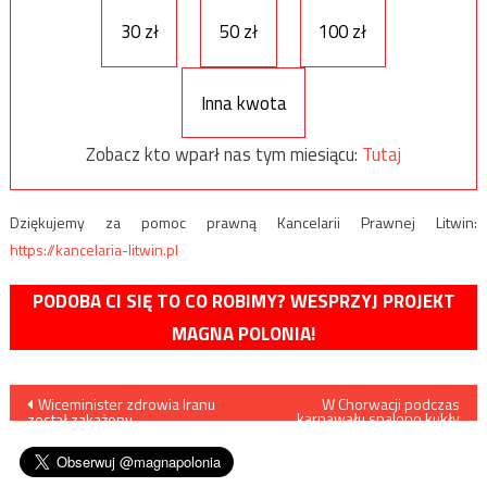
30 zł
50 zł
100 zł
Inna kwota
Zobacz kto wparł nas tym miesiącu:
Tutaj
Dziękujemy za pomoc prawną Kancelarii Prawnej Litwin:
https://kancelaria-litwin.pl
PODOBA CI SIĘ TO CO ROBIMY? WESPRZYJ PROJEKT
MAGNA POLONIA!
Nawigacja
Wiceminister zdrowia Iranu
W Chorwacji podczas
karnawału spalono kukły
został zakażony
homoseksualistów z
wpisu
koronawirusem
adoptowanym dzieckiem