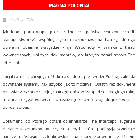
MAGNA POLONIA!
25 lutego 2020
Jak donosi portal wnp.pl policja z dziesięciu państw członkowskich UE
planuje stworzyć wspólny system rozpoznawania twarzy, którego
działanie obejmie wszystkie kraje Wspólnoty – wynika z treści
wewnętrznych, unijnych dokumentów, do których dotarł serwis The
Intercept.
Inicjatywa sił policyjnych 10 krajów, której przewodzi Austria, zakłada
powstanie systemu „tak szybko, jak to możliwe”. Ostatni raz dokument
omawiany był przez unijnych urzędników w listopadzie ubiegłego roku,
a prace przygotowawcze do realizacji założeń projektu już trwają –
donosi serwis.
Dokument, do którego dotarli dziennikarze The Intercept, sugeruje
dodanie wizerunków twarzy do danych, które podlegają wymianie
między państwami członkowskimi na mocy Konwencji z Pruem.