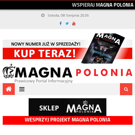
W
S
P
I
E
R
A
J
M
A
G
N
A
P
O
L
O
N
I
A
Sobota, 08 Sierpnia 2026
WESPRZYJ PROJEKT MAGNA POLONIA