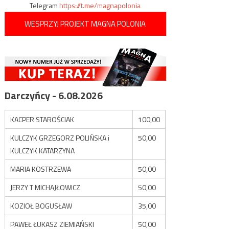
Telegram
https://t.me/magnapolonia
WESPRZYJ PROJEKT MAGNA POLONIA
Darczyńcy - 6.08.2026
KACPER STAROŚCIAK
100,00
KULCZYK GRZEGORZ POLIŃSKA i
50,00
KULCZYK KATARZYNA
MARIA KOSTRZEWA
50,00
JERZY T MICHAJŁOWICZ
50,00
KOZIOŁ BOGUSŁAW
35,00
PAWEŁ ŁUKASZ ZIEMIAŃSKI
50,00