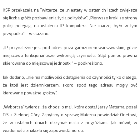
KSP przekazała na Twitterze, że „niestety w ostatnich latach zwiększa
się liczba gróźb pozbawienia życia polityków”. „Pierwsze kroki ze strony
policji polegają na ustaleniu IP komputera. Nie inaczej było w tym
przypadku” – wskazano.
„IP przynależne jest pod adres poza garnizonem warszawskim, gdzie
miejscowo funkcjonariusze wykonują czynności. Stąd pomoc prawna
skierowana do miejscowej jednostki” – podkreślono.
Jak dodano, „nie ma możliwości odstąpienia od czynności tylko dlatego,
że ktoś jest dziennikarzem, skoro spod tego adresu mogły być
kierowane poważne groźby”.
„Wyborcza” twierdzi, że chodzi o mail, który dostał Jerzy Materna, poseł
PiS z Zielonej Góry. Zapytany o sprawę Materna powiedział Onetowi,
że w ostatnich dniach otrzymał maila z pogróżkami. Jak mówił, w
wiadomości znalazła się zapowiedź mordu.