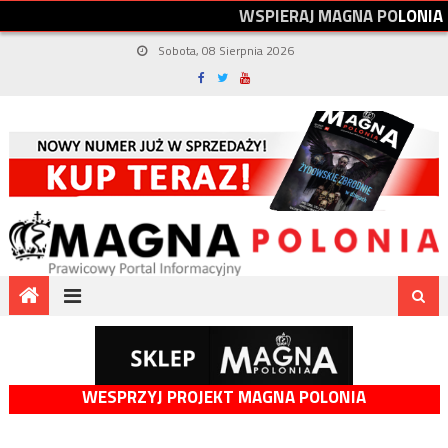
W
S
P
I
E
R
A
J
M
A
G
N
A
P
O
L
O
N
I
A
Sobota, 08 Sierpnia 2026
WESPRZYJ PROJEKT MAGNA POLONIA