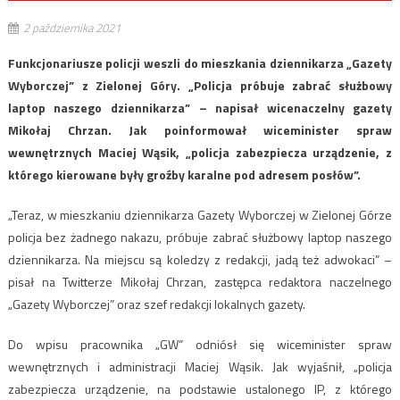
2 października 2021
Funkcjonariusze policji weszli do mieszkania dziennikarza „Gazety
Wyborczej” z Zielonej Góry. „Policja próbuje zabrać służbowy
laptop naszego dziennikarza” – napisał wicenaczelny gazety
Mikołaj Chrzan. Jak poinformował wiceminister spraw
wewnętrznych Maciej Wąsik, „policja zabezpiecza urządzenie, z
którego kierowane były groźby karalne pod adresem posłów”.
„Teraz, w mieszkaniu dziennikarza Gazety Wyborczej w Zielonej Górze
policja bez żadnego nakazu, próbuje zabrać służbowy laptop naszego
dziennikarza. Na miejscu są koledzy z redakcji, jadą też adwokaci” –
pisał na Twitterze Mikołaj Chrzan, zastępca redaktora naczelnego
„Gazety Wyborczej” oraz szef redakcji lokalnych gazety.
Do wpisu pracownika „GW” odniósł się wiceminister spraw
wewnętrznych i administracji Maciej Wąsik. Jak wyjaśnił, „policja
zabezpiecza urządzenie, na podstawie ustalonego IP, z którego