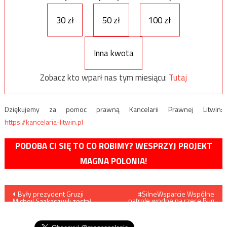
30 zł
50 zł
100 zł
Inna kwota
Zobacz kto wparł nas tym miesiącu:
Tutaj
Dziękujemy za pomoc prawną Kancelarii Prawnej Litwin:
https://kancelaria-litwin.pl
PODOBA CI SIĘ TO CO ROBIMY? WESPRZYJ PROJEKT
MAGNA POLONIA!
Nawigacja
Były prezydent Gruzji
#SilneWsparcie Wspólne
patrole wodne na rzece Bug
Micheil Saakaszwili został
w pasie objętym stanem
wpisu
aresztowany po przybyciu do
wyjątkowym
swojego ojczystego kraju