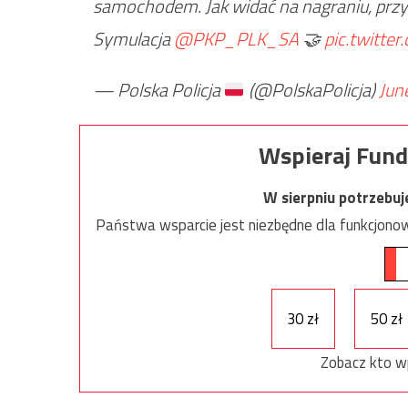
samochodem. Jak widać na nagraniu, przy 
Symulacja
@PKP_PLK_SA
🤝
pic.twitt
— Polska Policja
(@PolskaPolicja)
Jun
Wspieraj Fund
W sierpniu potrzebu
Państwa wsparcie jest niezbędne dla funkcjonow
30 zł
50 zł
Zobacz kto w