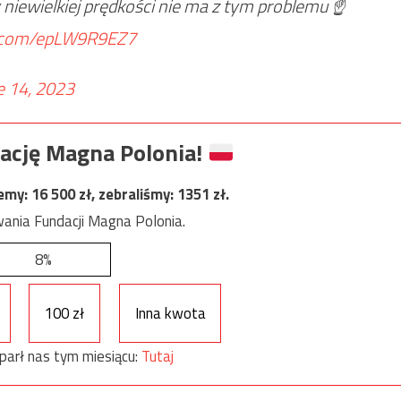
niewielkiej prędkości nie ma z tym problemu ☝️
er.com/epLW9R9EZ7
e 14, 2023
ację Magna Polonia!
jemy:
16 500
zł, zebraliśmy:
1351
zł.
ania Fundacji Magna Polonia.
8%
100 zł
Inna kwota
parł nas tym miesiącu:
Tutaj