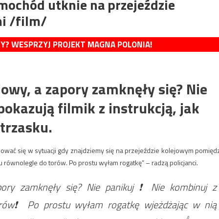
samochód utknie na przejeździe
i /film/
MY? WESPRZYJ PROJEKT MAGNA POLONIA!
jowy, a zapory zamknęły się? Nie
pokazują filmik z instrukcją, jak
otrzasku.
chować się w sytuacji gdy znajdziemy się na przejeździe kolejowym pomięd
 równolegle do torów. Po prostu wyłam rogatkę” – radzą policjanci.
pory zamknęły się? Nie panikuj ❗️ Nie kombinuj z
orów❗️ Po prostu wyłam rogatkę wjeżdżając w nią