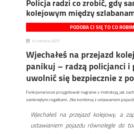
Policja radzi co zrobić, gdy 
kolejowym między szlabanam
PODOBA CI SIĘ TO CO ROBI
14 czerwca 2023
Wjechałeś na przejazd kole
panikuj – radzą policjanci i 
uwolnić się bezpiecznie z p
Funkcjonariusze przygotowali nagranie z instrukcją, jak za
zamkniętymi rogatkami. „Nie kombinuj z ustawianiem pojazdu
Wjechałeś na przejazd kolejowy, a za
ustawianiem pojazdu równolegle do t