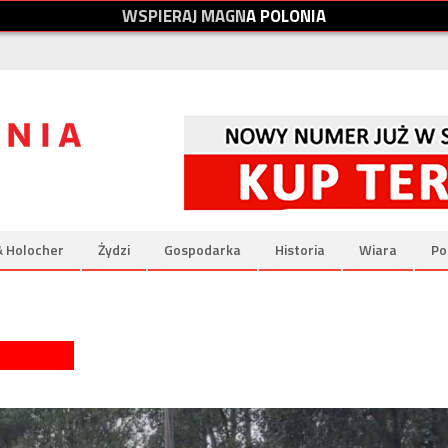
W
S
P
I
E
R
A
J
M
A
G
N
A
P
O
L
O
N
I
A
& Holocher
Żydzi
Gospodarka
Historia
Wiara
Po