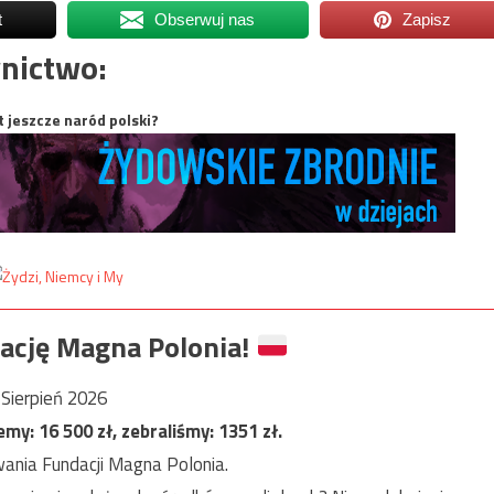
t
Obserwuj nas
Zapisz
nictwo:
t jeszcze naród polski?
ację Magna Polonia!
Sierpień 2026
jemy:
16 500
zł, zebraliśmy:
1351
zł.
ania Fundacji Magna Polonia.