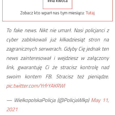
Inna kwota
Zobacz kto wparł nas tym miesiącu:
Tutaj
To fake news. Nikt nie umarł. Nasi policjanci z
cyber zablokowali już kilkadziesiąt stron na
zagranicznych serwerach. Gdyby Cię jednak ten
news zainteresował i wejdziesz w załączony
link, gwarantuję Ci że stracisz kontrolę nad
swoim kontem FB. Stracisz też pieniądze.
pic.twitter.com/YrfrYAKRWl
— WielkopolskaPolicja (@PolicjaWlkp)
May 11,
2021