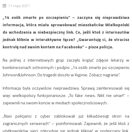
11 maja 2021
„14 osób zmarło po szczepieniu” – zaczyna się nieprawdziwa
informacja, która miała sprowokować mieszkańców Wielkopolski
do wchodzenia w niebezpieczny link. Co, jeśli ktoś z internautów
jednak kliknie w interaktywne łącze? „Gwarantuję ci, że stracisz
kontrolę nad swoim kontem na Facebooku” – pisze policja.
Na jednej z internetowych grup zaczęło krążyć zdjęcie lekarzy w
kombinezonach ochronnych i podpis: „14 osób zmarło po szczepieniu
Johnson&Johnson. Do tragedii doszło w Kępnie. Zobacz nagranie”.
Informacja była oczywiście nieprawdziwa. Sprawą zainteresowali się
więc wielkopolscy funkcjonariusze. „To fake news. Nikt nie umarł” –
zapewnili na swoim koncie w mediach społecznościowych.
„Nasi policjanci z cyber zablokowali już kilkadziesiąt stron na
zagranicznych serwerach” – poinformowali. Zapewnili, że jeśli ktoś z
użytkowników sieci zdecyduje się jednak kliknąć w podejrzany link,