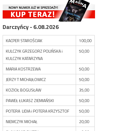
Darczyńcy - 6.08.2026
KACPER STAROŚCIAK
100,00
KULCZYK GRZEGORZ POLIŃSKA i
50,00
KULCZYK KATARZYNA
MARIA KOSTRZEWA
50,00
JERZY T MICHAJŁOWICZ
50,00
KOZIOŁ BOGUSŁAW
35,00
PAWEŁ ŁUKASZ ZIEMIAŃSKI
50,00
POTERA LIDIA i POTERA KRZYSZTOF
50,00
NIEMCZYK MICHAŁ
20,00