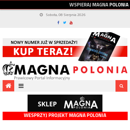
W
S
P
I
E
R
A
J
M
A
G
N
A
P
O
L
O
N
I
A
Sobota, 08 Sierpnia 2026
WESPRZYJ PROJEKT MAGNA POLONIA