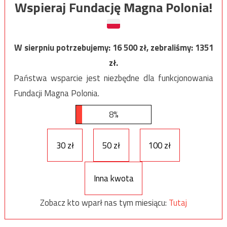
Wspieraj Fundację Magna Polonia!
W sierpniu potrzebujemy:
16 500
zł, zebraliśmy:
1351
zł.
Państwa wsparcie jest niezbędne dla funkcjonowania
Fundacji Magna Polonia.
8%
30 zł
50 zł
100 zł
Inna kwota
Zobacz kto wparł nas tym miesiącu:
Tutaj