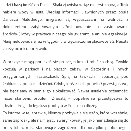
ludzi i każą im iść do Polski. Skala zjawiska wciąż nie jest znana, a Tusk
nabiera wody w usta. Według informacji ujawnionych przez posła
Dariusza Mateckiego, imigranci są wypuszczani na wolność z
dokumentem zatytułowanym „Postanowienie o zastosowaniu
środków”, który w praktyce niczego nie gwarantuje ani nie egzekwuje.
Mają meldować się raz w tygodniu w wyznaczonej placówce SG. Reszta
zależy od ich dobrej woli.
W praktyce mogą poruszać się po całym kraju i robić co chcą. Zwykle
koczują w parkach i na placach zabaw w Szczecinie i innych
przygranicznych miasteczkach. Śpią na ławkach i spacerują pod
żłobkami z polskimi dziećmi. Gdyby ktoś z nich popełnił przestępstwo,
nie będziemy w stanie go zlokalizować. Nawet ustalenie tożsamości
może stanowić problem. Zresztą – popełnienie przestępstwa to
idealna droga do legalizacji pobytu w Polsce na dłużej.
Co istotne w tej sprawie, Niemcy pozbywają się osób, które wcześniej
same zaprosiły, ale na miejscu zweryfikowały je jako nienadające się do
pracy lub wprost stanowiące zagrożenie dla porządku publicznego.