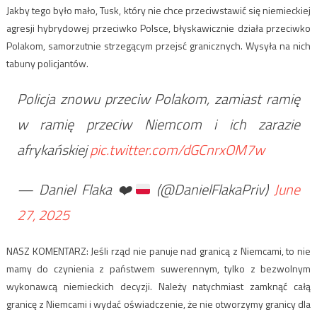
Jakby tego było mało, Tusk, który nie chce przeciwstawić się niemieckiej
agresji hybrydowej przeciwko Polsce, błyskawicznie działa przeciwko
Polakom, samorzutnie strzegącym przejsć granicznych. Wysyła na nich
tabuny policjantów.
Policja znowu przeciw Polakom, zamiast ramię
w ramię przeciw Niemcom i ich zarazie
afrykańskiej
pic.twitter.com/dGCnrxOM7w
— Daniel Flaka
❤️
(@DanielFlakaPriv)
June
27, 2025
NASZ KOMENTARZ: Jeśli rząd nie panuje nad granicą z Niemcami, to nie
mamy do czynienia z państwem suwerennym, tylko z bezwolnym
wykonawcą niemieckich decyzji. Należy natychmiast zamknąć całą
granicę z Niemcami i wydać oświadczenie, że nie otworzymy granicy dla