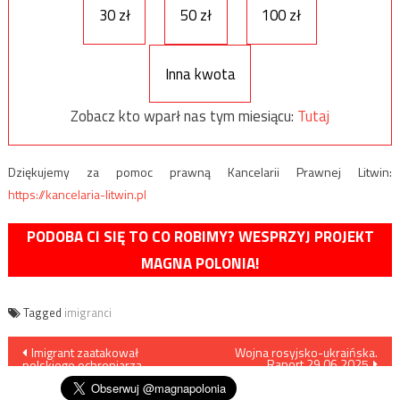
30 zł
50 zł
100 zł
Inna kwota
Zobacz kto wparł nas tym miesiącu:
Tutaj
Dziękujemy za pomoc prawną Kancelarii Prawnej Litwin:
https://kancelaria-litwin.pl
PODOBA CI SIĘ TO CO ROBIMY? WESPRZYJ PROJEKT
MAGNA POLONIA!
Tagged
imigranci
Nawigacja
Imigrant zaatakował
Wojna rosyjsko-ukraińska.
Raport 29.06.2025
polskiego ochroniarza
wpisu