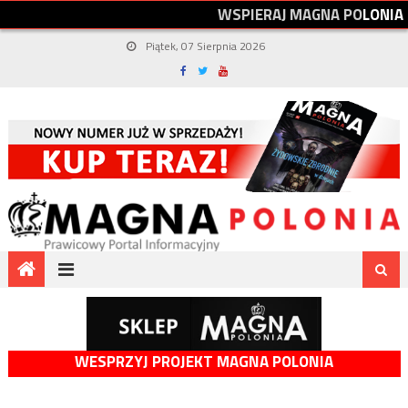
W
S
P
I
E
R
A
J
M
A
G
N
A
P
O
L
O
N
I
A
Piątek, 07 Sierpnia 2026
WESPRZYJ PROJEKT MAGNA POLONIA