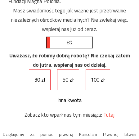
Fundacji Magna Polonia.
Masz świadomość tego jak ważne jest przetrwanie
niezależnych ośrodków medialnych? Nie zwlekaj więc,
wspieraj nas już od teraz.
8%
Uważasz, że robimy dobrą robotę? Nie czekaj zatem
do jutra, wspieraj nas od dzisiaj.
30 zł
50 zł
100 zł
Inna kwota
Zobacz kto wparł nas tym miesiącu:
Tutaj
Dziękujemy za pomoc prawną Kancelarii Prawnej Litwin: