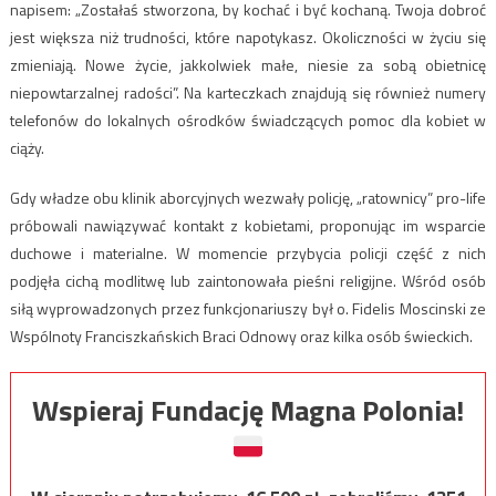
napisem: „Zostałaś stworzona, by kochać i być kochaną. Twoja dobroć
jest większa niż trudności, które napotykasz. Okoliczności w życiu się
zmieniają. Nowe życie, jakkolwiek małe, niesie za sobą obietnicę
niepowtarzalnej radości”. Na karteczkach znajdują się również numery
telefonów do lokalnych ośrodków świadczących pomoc dla kobiet w
ciąży.
Gdy władze obu klinik aborcyjnych wezwały policję, „ratownicy” pro-life
próbowali nawiązywać kontakt z kobietami, proponując im wsparcie
duchowe i materialne. W momencie przybycia policji część z nich
podjęła cichą modlitwę lub zaintonowała pieśni religijne. Wśród osób
siłą wyprowadzonych przez funkcjonariuszy był o. Fidelis Moscinski ze
Wspólnoty Franciszkańskich Braci Odnowy oraz kilka osób świeckich.
Wspieraj Fundację Magna Polonia!