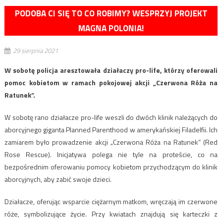
PODOBA CI SIĘ TO CO ROBIMY? WESPRZYJ PROJEKT
MAGNA POLONIA!
29 sierpnia 2021
W sobotę policja aresztowała działaczy pro-life, którzy oferowali
pomoc kobietom w ramach pokojowej akcji „Czerwona Róża na
Ratunek”.
W sobotę rano działacze pro-life weszli do dwóch klinik należących do
aborcyjnego giganta Planned Parenthood w amerykańskiej Filadelfii. Ich
zamiarem było prowadzenie akcji „Czerwona Róża na Ratunek” (Red
Rose Rescue). Inicjatywa polega nie tyle na proteście, co na
bezpośrednim oferowaniu pomocy kobietom przychodzącym do klinik
aborcyjnych, aby zabić swoje dzieci.
Działacze, oferując wsparcie ciężarnym matkom, wręczają im czerwone
róże, symbolizujące życie. Przy kwiatach znajdują się karteczki z