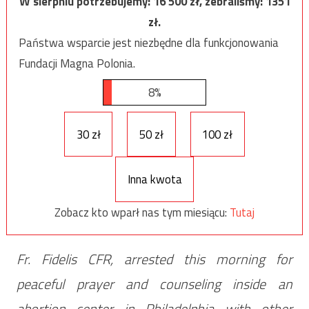
W sierpniu potrzebujemy:
16 500
zł, zebraliśmy:
1351
zł.
Państwa wsparcie jest niezbędne dla funkcjonowania
Fundacji Magna Polonia.
8%
30 zł
50 zł
100 zł
Inna kwota
Zobacz kto wparł nas tym miesiącu:
Tutaj
Fr. Fidelis CFR, arrested this morning for
peaceful prayer and counseling inside an
abortion center in Philadelphia with other