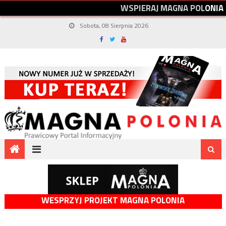
W
S
P
I
E
R
A
J
M
A
G
N
A
P
O
L
O
N
I
A
Sobota, 08 Sierpnia 2026
WESPRZYJ PROJEKT MAGNA POLONIA