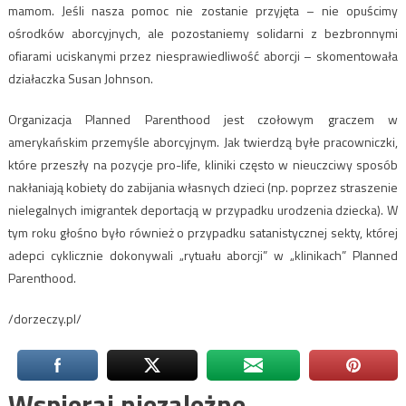
mamom. Jeśli nasza pomoc nie zostanie przyjęta – nie opuścimy
ośrodków aborcyjnych, ale pozostaniemy solidarni z bezbronnymi
ofiarami uciskanymi przez niesprawiedliwość aborcji – skomentowała
działaczka Susan Johnson.
Organizacja Planned Parenthood jest czołowym graczem w
amerykańskim przemyśle aborcyjnym. Jak twierdzą byłe pracowniczki,
które przeszły na pozycje pro-life, kliniki często w nieuczciwy sposób
nakłaniają kobiety do zabijania własnych dzieci (np. poprzez straszenie
nielegalnych imigrantek deportacją w przypadku urodzenia dziecka). W
tym roku głośno było również o przypadku satanistycznej sekty, której
adepci cyklicznie dokonywali „rytuału aborcji” w „klinikach” Planned
Parenthood.
/dorzeczy.pl/
Wspieraj niezależne