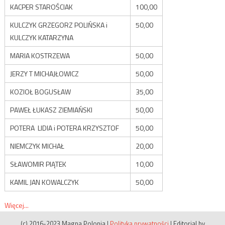
KACPER STAROŚCIAK
100,00
KULCZYK GRZEGORZ POLIŃSKA i
50,00
KULCZYK KATARZYNA
MARIA KOSTRZEWA
50,00
JERZY T MICHAJŁOWICZ
50,00
KOZIOŁ BOGUSŁAW
35,00
PAWEŁ ŁUKASZ ZIEMIAŃSKI
50,00
POTERA LIDIA i POTERA KRZYSZTOF
50,00
NIEMCZYK MICHAŁ
20,00
SŁAWOMIR PIĄTEK
10,00
KAMIL JAN KOWALCZYK
50,00
Więcej...
(c) 2016-2023 Magna Polonia
|
Polityka prywatności
|
Editorial by