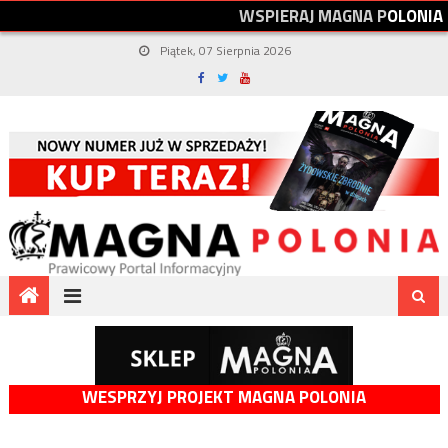
W
S
P
I
E
R
A
J
M
A
G
N
A
P
O
L
O
N
I
A
Piątek, 07 Sierpnia 2026
WESPRZYJ PROJEKT MAGNA POLONIA