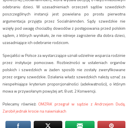
odebraniu dzieci. W uzasadnieniach orzeczeń sądów szwedzkich
poszczególnych instancji jest powielana po prostu pierwotna
argumentacja przyjęta przez Socialnämnden. Sądy szwedzkie nie
wzięły pod uwagę chociażby dowodów z postępowania przed polskim
sądem, z których wynikało, że nie istnieje zagrożenie dla dobra dzieci,
uzasadniające ich odebranie rodzicom.
Specjaliści w Polsce za wystarczające uznali udzielnie wsparcia rodzinie
przez instytucje pomocowe. Rozbieżności w ustaleniach organów
polskich i szwedzkich w żaden sposób nie zostały zweryfikowane
przez organy szwedzkie. Działania władz szwedzkich należy uznać za
niespełniające kryterium proporcjonalności (adekwatności), o którym
mowa w przywołanym powyżej art. 8 ust. 2 Konwencji.
Polecamy również:
OMZRiK przegrał w sądzie z Andrzejem Dudą.
Zarobił jednak krocie na naiwniakach