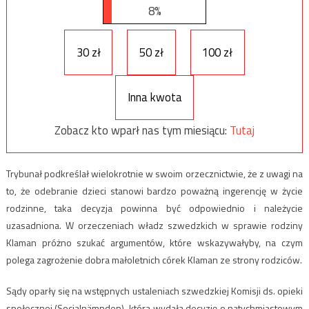
8%
30 zł
50 zł
100 zł
Inna kwota
Zobacz kto wparł nas tym miesiącu:
Tutaj
Trybunał podkreślał wielokrotnie w swoim orzecznictwie, że z uwagi na
to, że odebranie dzieci stanowi bardzo poważną ingerencję w życie
rodzinne, taka decyzja powinna być odpowiednio i należycie
uzasadniona. W orzeczeniach władz szwedzkich w sprawie rodziny
Klaman próżno szukać argumentów, które wskazywałyby, na czym
polega zagrożenie dobra małoletnich córek Klaman ze strony rodziców.
Sądy oparły się na wstępnych ustaleniach szwedzkiej Komisji ds. opieki
społecznej (Socialnämnden), która wydała decyzję o natychmiastowym