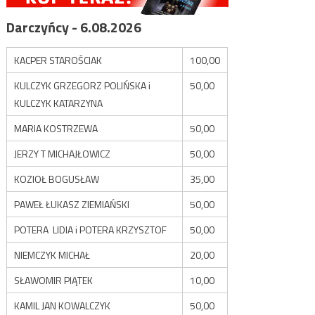
Darczyńcy - 6.08.2026
KACPER STAROŚCIAK
100,00
KULCZYK GRZEGORZ POLIŃSKA i
50,00
KULCZYK KATARZYNA
MARIA KOSTRZEWA
50,00
JERZY T MICHAJŁOWICZ
50,00
KOZIOŁ BOGUSŁAW
35,00
PAWEŁ ŁUKASZ ZIEMIAŃSKI
50,00
POTERA LIDIA i POTERA KRZYSZTOF
50,00
NIEMCZYK MICHAŁ
20,00
SŁAWOMIR PIĄTEK
10,00
KAMIL JAN KOWALCZYK
50,00