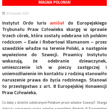
MAGNA POLONIA!
8 listopada 2025
Instytut Ordo Iuris
wniósł
do Europejskiego
Trybunału Praw Człowieka skargę w sprawie
trzech córek, które zostały odebrane ich polskim
rodzicom – Ewie i Robertowi Klamanom – przez
szwedzkie władze na terenie Polski, a następnie
wywiezione do Szwecji. Prawnicy Instytutu
wskazują, że odebranie dziewczynek,
umieszczenie ich w pieczy zastępczej i
uniemożliwienie im kontaktu z rodziną stanowiło
naruszenie prawa do życia rodzinnego. Stanowi
to przestępstwo z art. 8 Europejskiej Konwencji
Praw Człowieka.
Co dalej z dziećmi odebranymi Polakom przez władze Szwecji?. Skarga
dotyczy naruszenia przez władze szwedzkie Artykułu 8 Europejskiej