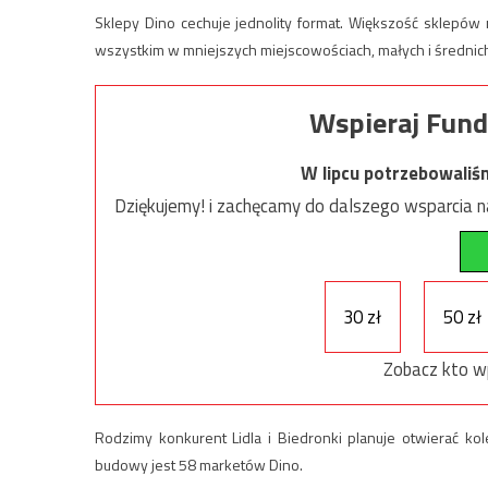
Sklepy Dino cechuje jednolity format. Większość sklepów
wszystkim w mniejszych miejscowościach, małych i średnich
Wspieraj Fund
W lipcu potrzebowaliś
Dziękujemy! i zachęcamy do dalszego wsparcia na
30 zł
50 zł
Zobacz kto w
Rodzimy konkurent Lidla i Biedronki planuje otwierać ko
budowy jest 58 marketów Dino.