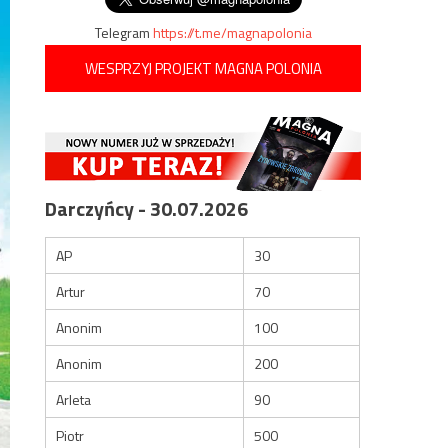
Telegram
https://t.me/magnapolonia
WESPRZYJ PROJEKT MAGNA POLONIA
Darczyńcy - 30.07.2026
AP
30
Artur
70
Anonim
100
Anonim
200
Arleta
90
Piotr
500