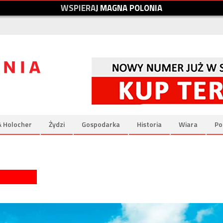
W
S
P
I
E
R
A
J
M
A
G
N
A
P
O
L
O
N
I
A
& Holocher
Żydzi
Gospodarka
Historia
Wiara
Po