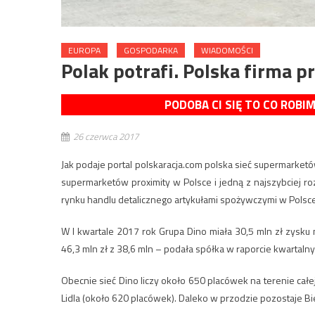
EUROPA
GOSPODARKA
WIADOMOŚCI
Polak potrafi. Polska firma p
PODOBA CI SIĘ TO CO ROBI
26 czerwca 2017
Jak podaje portal polskaracja.com polska sieć supermarketów
supermarketów proximity w Polsce i jedną z najszybciej ro
rynku handlu detalicznego artykułami spożywczymi w Polsce
W I kwartale 2017 rok Grupa Dino miała 30,5 mln zł zysku
46,3 mln zł z 38,6 mln – podała spółka w raporcie kwartaln
Obecnie sieć Dino liczy około 650 placówek na terenie całe
Lidla (około 620 placówek). Daleko w przodzie pozostaje B