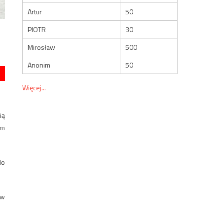
Artur
50
PIOTR
30
Mirosław
500
Anonim
50
Więcej...
ią
ym
do
ów