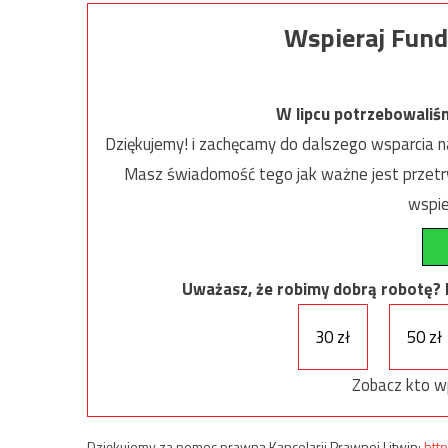
Wspieraj Fund
W lipcu potrzebowaliś
Dziękujemy! i zachęcamy do dalszego wsparcia na
Masz świadomość tego jak ważne jest przetrw
wspie
Uważasz, że robimy dobrą robotę? Ni
30 zł
50 zł
Zobacz kto w
Dziękujemy za pomoc prawną Kancelarii Prawnej Litwin:
http