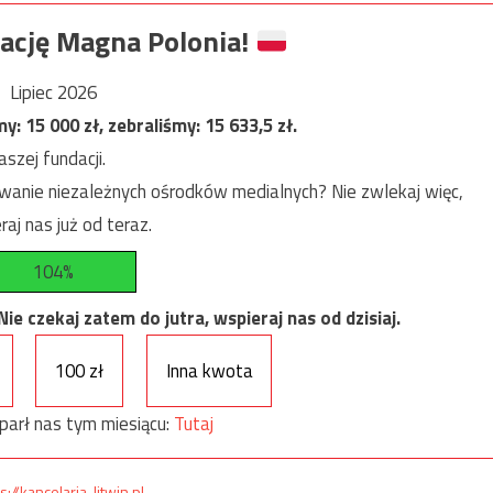
ację Magna Polonia!
Lipiec 2026
my:
15 000
zł, zebraliśmy:
15 633,5
zł.
szej fundacji.
anie niezależnych ośrodków medialnych? Nie zwlekaj więc,
raj nas już od teraz.
104%
e czekaj zatem do jutra, wspieraj nas od dzisiaj.
100 zł
Inna kwota
parł nas tym miesiącu:
Tutaj
s://kancelaria-litwin.pl