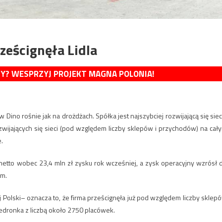
rześcignęła Lidla
MY? WESPRZYJ PROJEKT MAGNA POLONIA!
 Dino rośnie jak na drożdżach. Spółka jest najszybciej rozwijającą się siec
zwijających się sieci (pod względem liczby sklepów i przychodów) na cał
.
 netto wobec 23,4 mln zł zysku rok wcześniej, a zysk operacyjny wzrósł 
ym.
j Polski– oznacza to, że firma prześcignęła już pod względem liczby sklep
iedronka z liczbą około 2750 placówek.