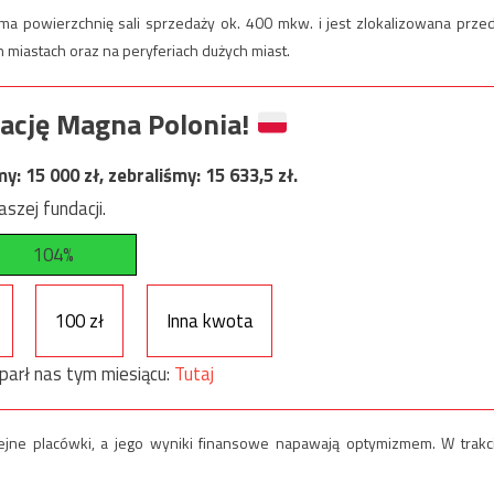
 ma powierzchnię sali sprzedaży ok. 400 mkw. i jest zlokalizowana prze
 miastach oraz na peryferiach dużych miast.
ację Magna Polonia!
my:
15 000
zł, zebraliśmy:
15 633,5
zł.
szej fundacji.
104%
100 zł
Inna kwota
parł nas tym miesiącu:
Tutaj
lejne placówki, a jego wyniki finansowe napawają optymizmem. W trakc