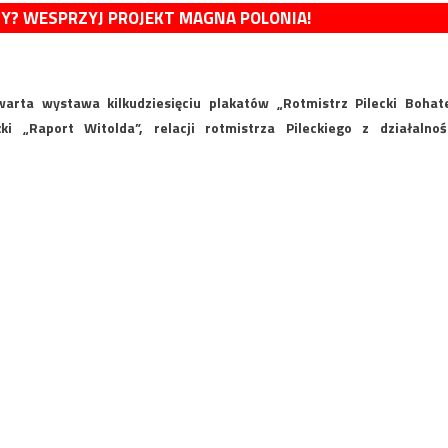
MY? WESPRZYJ PROJEKT MAGNA POLONIA!
arta wystawa kilkudziesięciu plakatów „Rotmistrz Pilecki Bohat
ki „Raport Witolda”, relacji rotmistrza Pileckiego z działalnoś