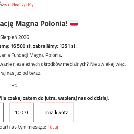
ację Magna Polonia!
Sierpień 2026
jemy:
16 500
zł, zebraliśmy:
1351
zł.
ania Fundacji Magna Polonia.
anie niezależnych ośrodków medialnych? Nie zwlekaj więc,
raj nas już od teraz.
8%
e czekaj zatem do jutra, wspieraj nas od dzisiaj.
100 zł
Inna kwota
parł nas tym miesiącu:
Tutaj