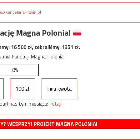
s://kancelaria-litwin.pl
ację Magna Polonia!
jemy:
16 500
zł, zebraliśmy:
1351
zł.
ania Fundacji Magna Polonia.
8%
100 zł
Inna kwota
parł nas tym miesiącu:
Tutaj
MY? WESPRZYJ PROJEKT MAGNA POLONIA!