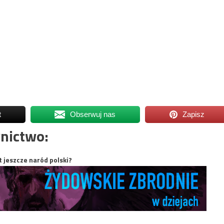
t
Obserwuj nas
Zapisz
nictwo:
t jeszcze naród polski?