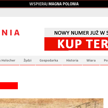
W
S
P
I
E
R
A
J
M
A
G
N
A
P
O
L
O
N
I
A
& Holocher
Żydzi
Gospodarka
Historia
Wiara
Po