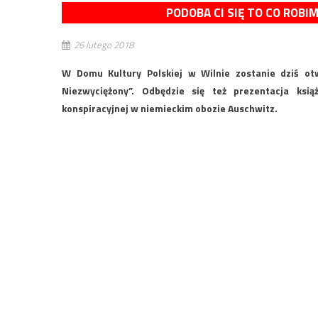
PODOBA CI SIĘ TO CO ROBI
26 lutego 2018
W Domu Kultury Polskiej w Wilnie zostanie dziś otw
Niezwyciężony”. Odbędzie się też prezentacja książ
konspiracyjnej w niemieckim obozie Auschwitz.