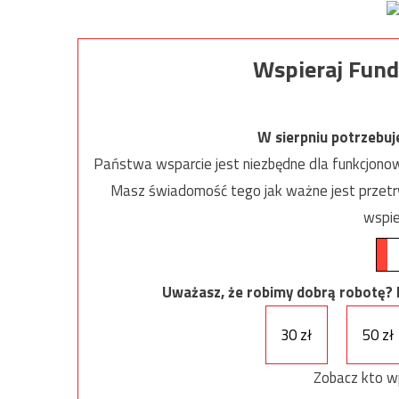
Wspieraj Fund
W sierpniu potrzebu
Państwa wsparcie jest niezbędne dla funkcjonow
Masz świadomość tego jak ważne jest przetrw
wspie
Uważasz, że robimy dobrą robotę? Ni
30 zł
50 zł
Zobacz kto w