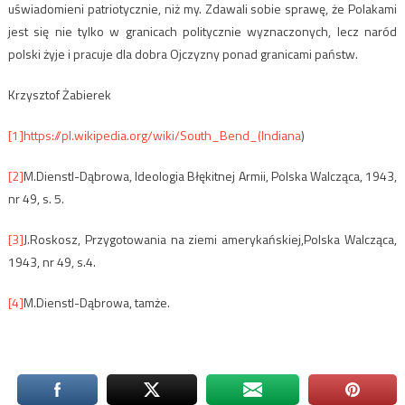
uświadomieni patriotycznie, niż my. Zdawali sobie sprawę, że Polakami
jest się nie tylko w granicach politycznie wyznaczonych, lecz naród
polski żyje i pracuje dla dobra Ojczyzny ponad granicami państw.
Krzysztof Żabierek
[1]
https://pl.wikipedia.org/wiki/South_Bend_(Indiana
)
[2]
M.Dienstl-Dąbrowa, Ideologia Błękitnej Armii, Polska Walcząca, 1943,
nr 49, s. 5.
[3]
J.Roskosz, Przygotowania na ziemi amerykańskiej,Polska Walcząca,
1943, nr 49, s.4.
[4]
M.Dienstl-Dąbrowa, tamże.