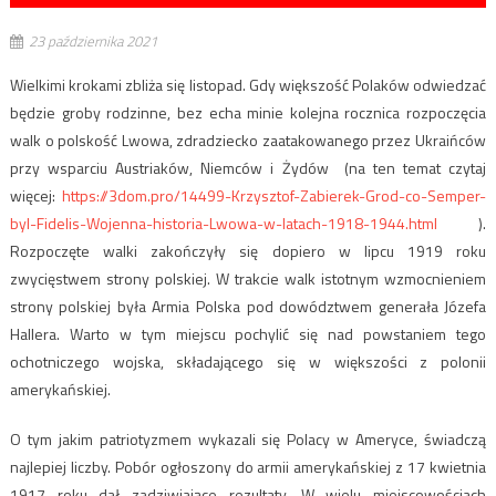
23 października 2021
Wielkimi krokami zbliża się listopad. Gdy większość Polaków odwiedzać
będzie groby rodzinne, bez echa minie kolejna rocznica rozpoczęcia
walk o polskość Lwowa, zdradziecko zaatakowanego przez Ukraińców
przy wsparciu Austriaków, Niemców i Żydów (na ten temat czytaj
więcej:
https://3dom.pro/14499-Krzysztof-Zabierek-Grod-co-Semper-
byl-Fidelis-Wojenna-historia-Lwowa-w-latach-1918-1944.html
).
Rozpoczęte walki zakończyły się dopiero w lipcu 1919 roku
zwycięstwem strony polskiej. W trakcie walk istotnym wzmocnieniem
strony polskiej była Armia Polska pod dowództwem generała Józefa
Hallera. Warto w tym miejscu pochylić się nad powstaniem tego
ochotniczego wojska, składającego się w większości z polonii
amerykańskiej.
O tym jakim patriotyzmem wykazali się Polacy w Ameryce, świadczą
najlepiej liczby. Pobór ogłoszony do armii amerykańskiej z 17 kwietnia
1917 roku dał zadziwiające rezultaty. W wielu miejscowościach