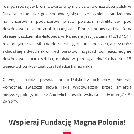
różnych rodzajów broni. Otwarto w tym okresie również obóz polski w
Niagara on the Lake, gdzie odbywały się dalsze szkolenia kandydatów
na oficerów i podoficerów przez polskich instruktorów pod
dowództwem sztabu armii kanadyjskiej. Biorąc pod uwagę fakt, że w
okresie października-listopada w Kanadzie jest już zima (15.10.1917
roku oficjalnie w USA otwarto rekrutację do armii polskiej), a cały obóz
składał się z dwóch skromnych baraków, mogących pomieścić jedynie
dowództwo i biuro sztabu, napływ w przeciągu dwóch tygodni 15
tysięcy ochotników zaskoczył władze kanadyjskie.
O tym, jak bardzo przywiązani do Polski byli ochotnicy z Ameryki
Północnej, świadczą słowa, jakie wypowiedział przed śmiercią
pierwszy poległy oficer z Ameryki L. Chwalkowski. Brzmiały one:
„To dla
Polski”
[4]
.
Wspieraj Fundację Magna Polonia!