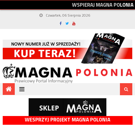
W
S
P
I
E
R
A
J
M
A
G
N
A
P
O
L
O
N
I
A
Czwartek, 06 Sierpnia 2026
WESPRZYJ PROJEKT MAGNA POLONIA