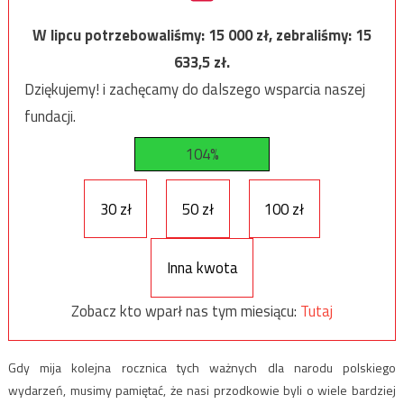
W lipcu potrzebowaliśmy:
15 000
zł, zebraliśmy:
15
633,5
zł.
Dziękujemy! i zachęcamy do dalszego wsparcia naszej
fundacji.
104%
30 zł
50 zł
100 zł
Inna kwota
Zobacz kto wparł nas tym miesiącu:
Tutaj
Gdy mija kolejna rocznica tych ważnych dla narodu polskiego
wydarzeń, musimy pamiętać, że nasi przodkowie byli o wiele bardziej