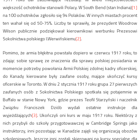
większość ochotników stanowili Polacy. W South Bend (stan Indiana)
[1]
na 100 ochotników zgłosiło się 94 Polaków. W innych miastach procent
ten wahał się od 50-75%. Liczby te sprawiły, że prezydent Woodrow
Wilson publicznie podziękował kierownikowi werbunku Prezesowi
Sokolnictwa polskiego I.Werwińskiemu
[2]
.
Pomimo, że armia błękitna powstała dopiero w czerwcu 1917 roku, to
zdając sobie sprawę ze znaczenia dla sprawy polskiej posiadania w
momencie potrzeby powołania Armii Polskiej zdolnej kadry oficerskiej,
do Kanady kierowane były zaufane osoby, mające ukończyć kursy
oficerskie w Toronto. W dniu 2 stycznia 1917 roku grupa 27 pierwszych
zaufanych osób z Sokolnictwa Polskiego spotkała się potajemnie w
Buffalo w stanie Nowy York, gdzie prezes Teofil Starzyński i naczelnik
Związku Franciszek Dziób wydali ostatnie instrukcje dla
wyjeżdżających
[3]
. Ukończyli oni kurs w maju 1917 roku. Niektórzy z
nich przybyli do szkoły przygotowawczej w Cambridge Springs jako
instruktorzy, inni pozostając w Kanadzie zajęli się organizacją obozów
szkoleniowych. Jeszcze inni zostali skierowani na kursy specjalne dla