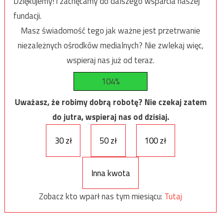
Dziękujemy! i zachęcamy do dalszego wsparcia naszej
fundacji.
Masz świadomość tego jak ważne jest przetrwanie
niezależnych ośrodków medialnych? Nie zwlekaj więc,
wspieraj nas już od teraz.
104%
Uważasz, że robimy dobrą robotę? Nie czekaj zatem
do jutra, wspieraj nas od dzisiaj.
30 zł
50 zł
100 zł
Inna kwota
Zobacz kto wparł nas tym miesiącu:
Tutaj