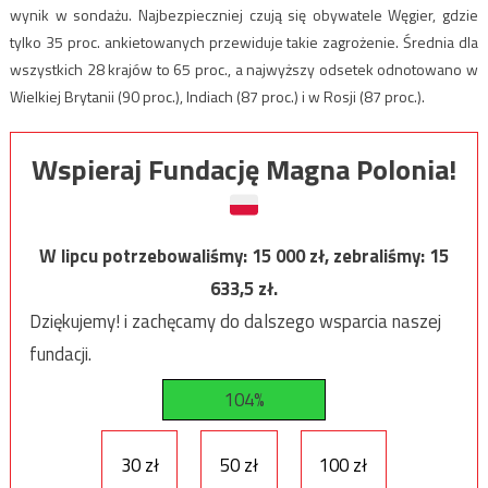
wynik w sondażu. Najbezpieczniej czują się obywatele Węgier, gdzie
tylko 35 proc. ankietowanych przewiduje takie zagrożenie. Średnia dla
wszystkich 28 krajów to 65 proc., a najwyższy odsetek odnotowano w
Wielkiej Brytanii (90 proc.), Indiach (87 proc.) i w Rosji (87 proc.).
Wspieraj Fundację Magna Polonia!
W lipcu potrzebowaliśmy:
15 000
zł, zebraliśmy:
15
633,5
zł.
Dziękujemy! i zachęcamy do dalszego wsparcia naszej
fundacji.
104%
30 zł
50 zł
100 zł