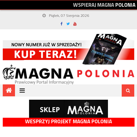
W
S
P
I
E
R
A
J
M
A
G
N
A
P
O
L
O
N
I
A
Piątek, 07 Sierpnia 2026
WESPRZYJ PROJEKT MAGNA POLONIA