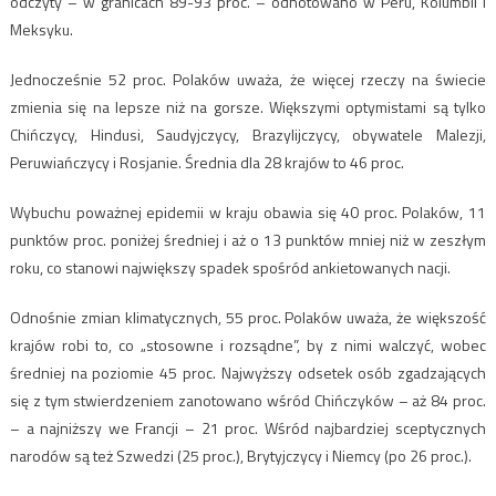
odczyty – w granicach 89-93 proc. – odnotowano w Peru, Kolumbii i
Meksyku.
Jednocześnie 52 proc. Polaków uważa, że więcej rzeczy na świecie
zmienia się na lepsze niż na gorsze. Większymi optymistami są tylko
Chińczycy, Hindusi, Saudyjczycy, Brazylijczycy, obywatele Malezji,
Peruwiańczycy i Rosjanie. Średnia dla 28 krajów to 46 proc.
Wybuchu poważnej epidemii w kraju obawia się 40 proc. Polaków, 11
punktów proc. poniżej średniej i aż o 13 punktów mniej niż w zeszłym
roku, co stanowi największy spadek spośród ankietowanych nacji.
Odnośnie zmian klimatycznych, 55 proc. Polaków uważa, że większość
krajów robi to, co „stosowne i rozsądne”, by z nimi walczyć, wobec
średniej na poziomie 45 proc. Najwyższy odsetek osób zgadzających
się z tym stwierdzeniem zanotowano wśród Chińczyków – aż 84 proc.
– a najniższy we Francji – 21 proc. Wśród najbardziej sceptycznych
narodów są też Szwedzi (25 proc.), Brytyjczycy i Niemcy (po 26 proc.).