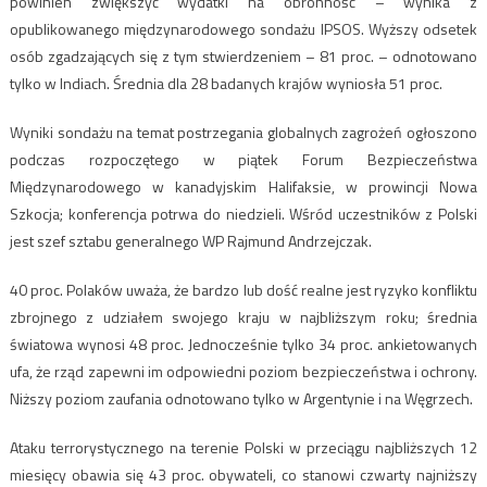
powinien zwiększyć wydatki na obronność – wynika z
opublikowanego międzynarodowego sondażu IPSOS. Wyższy odsetek
osób zgadzających się z tym stwierdzeniem – 81 proc. – odnotowano
tylko w Indiach. Średnia dla 28 badanych krajów wyniosła 51 proc.
Wyniki sondażu na temat postrzegania globalnych zagrożeń ogłoszono
podczas rozpoczętego w piątek Forum Bezpieczeństwa
Międzynarodowego w kanadyjskim Halifaksie, w prowincji Nowa
Szkocja; konferencja potrwa do niedzieli. Wśród uczestników z Polski
jest szef sztabu generalnego WP Rajmund Andrzejczak.
40 proc. Polaków uważa, że bardzo lub dość realne jest ryzyko konfliktu
zbrojnego z udziałem swojego kraju w najbliższym roku; średnia
światowa wynosi 48 proc. Jednocześnie tylko 34 proc. ankietowanych
ufa, że rząd zapewni im odpowiedni poziom bezpieczeństwa i ochrony.
Niższy poziom zaufania odnotowano tylko w Argentynie i na Węgrzech.
Ataku terrorystycznego na terenie Polski w przeciągu najbliższych 12
miesięcy obawia się 43 proc. obywateli, co stanowi czwarty najniższy