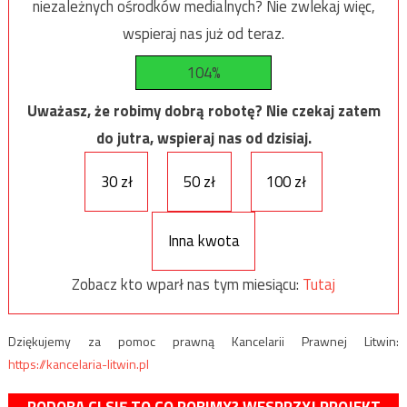
niezależnych ośrodków medialnych? Nie zwlekaj więc,
wspieraj nas już od teraz.
104%
Uważasz, że robimy dobrą robotę? Nie czekaj zatem
do jutra, wspieraj nas od dzisiaj.
30 zł
50 zł
100 zł
Inna kwota
Zobacz kto wparł nas tym miesiącu:
Tutaj
Dziękujemy za pomoc prawną Kancelarii Prawnej Litwin:
https://kancelaria-litwin.pl
PODOBA CI SIĘ TO CO ROBIMY? WESPRZYJ PROJEKT