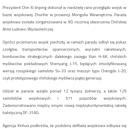
Prezydent Chin Xi Jinping dokonał w niedzielę rano przeglądu wojsk w
bazie wojskowej Zhurihe w prowincji Mongolia Wewnętrzna. Parada
wojskowa została zorganizowana w 90. rocznicę utworzenia Chińskiej
Armii Ludowo-Wyzwoleńczej.
Oprócz przemarszu wojsk piechoty, w ramach parady odbył się pokaz
czołgów, transporterów opancerzonych, wyrzutni rakietowych,
bombowców strategicznych dalekiego zasięgu Xian H-6K, chińskich
myśliwców pokładowych Shenyang J-15, będących zmodyfikowaną
wersją rosyjskiego samolotu Su-33 oraz maszyn typu Chengdu J-20,
czyli prototypowego chińskiego myśliwca piątej generacji.
Udział w paracie wzięło ponad 12 tysięcy żołnierzy, a także 129
samolotów wojskowych i 571 pojazdów wojskowych.
Zademonstrowano między innymi nową międzykontynentalną rakietę
balistyczną DF-31AG.
Agencja Xinhua podkreśla, że podobna defilada wojskowa odbywa się