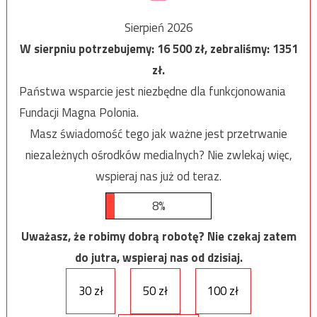
Sierpień 2026
W sierpniu potrzebujemy:
16 500
zł, zebraliśmy:
1351
zł.
Państwa wsparcie jest niezbędne dla funkcjonowania
Fundacji Magna Polonia.
Masz świadomość tego jak ważne jest przetrwanie
niezależnych ośrodków medialnych? Nie zwlekaj więc,
wspieraj nas już od teraz.
8%
Uważasz, że robimy dobrą robotę? Nie czekaj zatem
do jutra, wspieraj nas od dzisiaj.
30 zł
50 zł
100 zł