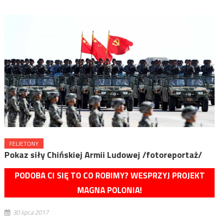
FELIETONY
Pokaz siły Chińskiej Armii Ludowej /fotoreportaż/
PODOBA CI SIĘ TO CO ROBIMY? WESPRZYJ PROJEKT
MAGNA POLONIA!
30 lipca 2017