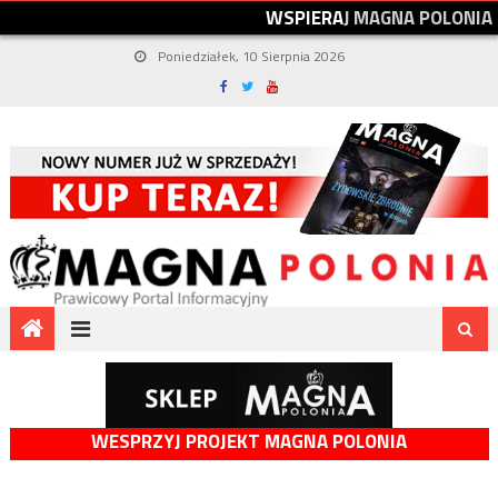
W
S
P
I
E
R
A
J
M
A
G
N
A
P
O
L
O
N
I
A
Poniedziałek, 10 Sierpnia 2026
WESPRZYJ PROJEKT MAGNA POLONIA