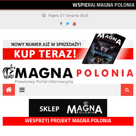
W
S
P
I
E
R
A
J
M
A
G
N
A
P
O
L
O
N
I
A
Piątek, 07 Sierpnia 2026
WESPRZYJ PROJEKT MAGNA POLONIA