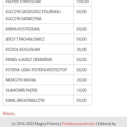
KACPER STAROŚCIAK
100,00
KULCZYK GRZEGORZ POLIŃSKA i
50,00
KULCZYK KATARZYNA
MARIA KOSTRZEWA
50,00
JERZY T MICHAJŁOWICZ
50,00
KOZIOŁ BOGUSŁAW
35,00
PAWEŁ ŁUKASZ ZIEMIAŃSKI
50,00
POTERA LIDIA i POTERA KRZYSZTOF
50,00
NIEMCZYK MICHAŁ
20,00
SŁAWOMIR PIĄTEK
10,00
KAMIL JAN KOWALCZYK
50,00
Więcej...
(c) 2016-2023 Magna Polonia
|
Polityka prywatności
|
Editorial by