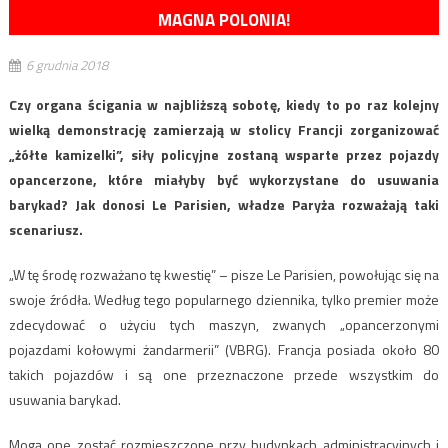
MAGNA POLONIA!
6 grudnia 2018
Czy organa ścigania w najbliższą sobotę, kiedy to po raz kolejny
wielką demonstrację zamierzają w stolicy Francji zorganizować
„żółte kamizelki”, siły policyjne zostaną wsparte przez pojazdy
opancerzone, które miałyby być wykorzystane do usuwania
barykad? Jak donosi Le Parisien, władze Paryża rozważają taki
scenariusz.
„W tę środę rozważano tę kwestię” – pisze Le Parisien, powołując się na
swoje źródła. Według tego popularnego dziennika, tylko premier może
zdecydować o użyciu tych maszyn, zwanych „opancerzonymi
pojazdami kołowymi żandarmerii” (VBRG). Francja posiada około 80
takich pojazdów i są one przeznaczone przede wszystkim do
usuwania barykad.
Mogą one zostać rozmieszczone przy budynkach administracyjnych i