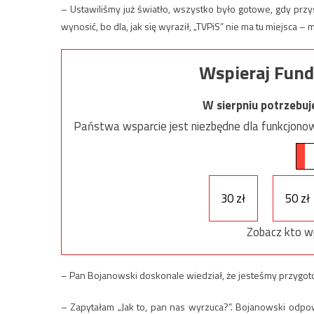
– Ustawiliśmy już światło, wszystko było gotowe, gdy prz
wynosić, bo dla, jak się wyraził, „TVPiS” nie ma tu miejsca
Wspieraj Fund
W sierpniu potrzebu
Państwa wsparcie jest niezbędne dla funkcjonow
30 zł
50 zł
Zobacz kto w
– Pan Bojanowski doskonale wiedział, że jesteśmy przyg
– Zapytałam „Jak to, pan nas wyrzuca?”. Bojanowski odpow