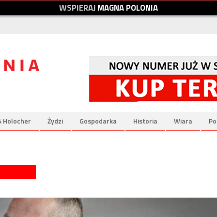
W
S
P
I
E
R
A
J
M
A
G
N
A
P
O
L
O
N
I
A
& Holocher
Żydzi
Gospodarka
Historia
Wiara
Po