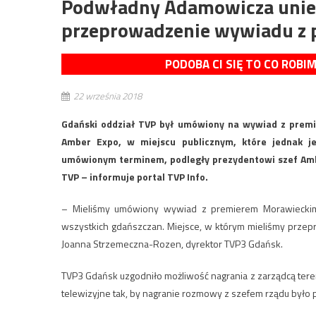
Podwładny Adamowicza unie
przeprowadzenie wywiadu z
PODOBA CI SIĘ TO CO ROBI
22 września 2018
Gdański oddział TVP był umówiony na wywiad z prem
Amber Expo, w miejscu publicznym, które jednak je
umówionym terminem, podległy prezydentowi szef Ambe
TVP – informuje portal TVP Info.
– Mieliśmy umówiony wywiad z premierem Morawieckim n
wszystkich gdańszczan. Miejsce, w którym mieliśmy przepr
Joanna Strzemeczna-Rozen, dyrektor TVP3 Gdańsk.
TVP3 Gdańsk uzgodniło możliwość nagrania z zarządcą terenu.
telewizyjne tak, by nagranie rozmowy z szefem rządu było 