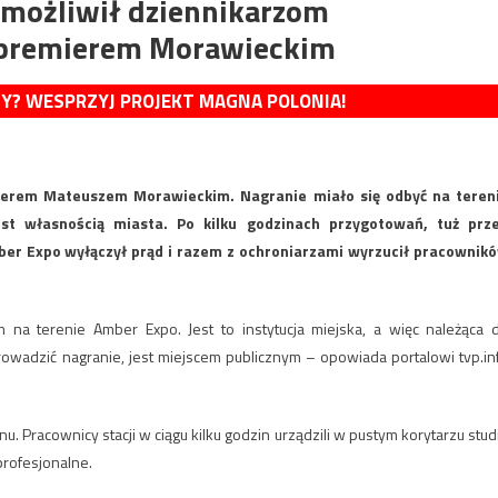
możliwił dziennikarzom
 premierem Morawieckim
MY? WESPRZYJ PROJEKT MAGNA POLONIA!
ierem Mateuszem Morawieckim. Nagranie miało się odbyć na teren
st własnością miasta. Po kilku godzinach przygotowań, tuż prz
r Expo wyłączył prąd i razem z ochroniarzami wyrzucił pracownik
a terenie Amber Expo. Jest to instytucja miejska, a więc należąca 
owadzić nagranie, jest miejscem publicznym – opowiada portalowi tvp.in
 Pracownicy stacji w ciągu kilku godzin urządzili w pustym korytarzu stud
profesjonalne.