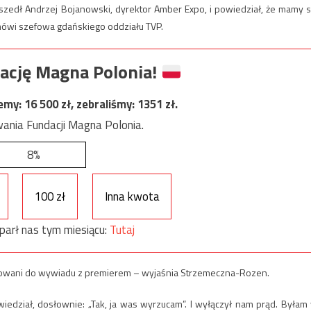
yszedł Andrzej Bojanowski, dyrektor Amber Expo, i powiedział, że mamy s
 – mówi szefowa gdańskiego oddziału TVP.
ację Magna Polonia!
jemy:
16 500
zł, zebraliśmy:
1351
zł.
ania Fundacji Magna Polonia.
8%
100 zł
Inna kwota
parł nas tym miesiącu:
Tutaj
otowani do wywiadu z premierem – wyjaśnia Strzemeczna-Rozen.
iedział, dosłownie: „Tak, ja was wyrzucam”. I wyłączył nam prąd. Byłam