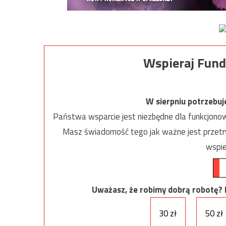
Wspieraj Fund
W sierpniu potrzebu
Państwa wsparcie jest niezbędne dla funkcjonow
Masz świadomość tego jak ważne jest przetrw
wspie
Uważasz, że robimy dobrą robotę? Ni
30 zł
50 zł