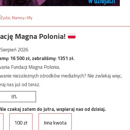
ację Magna Polonia!
Sierpień 2026
jemy:
16 500
zł, zebraliśmy:
1351
zł.
ania Fundacji Magna Polonia.
anie niezależnych ośrodków medialnych? Nie zwlekaj więc,
raj nas już od teraz.
8%
e czekaj zatem do jutra, wspieraj nas od dzisiaj.
100 zł
Inna kwota