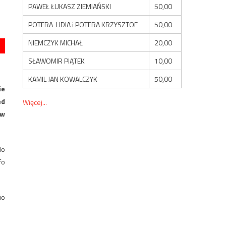
PAWEŁ ŁUKASZ ZIEMIAŃSKI
50,00
POTERA LIDIA i POTERA KRZYSZTOF
50,00
NIEMCZYK MICHAŁ
20,00
SŁAWOMIR PIĄTEK
10,00
KAMIL JAN KOWALCZYK
50,00
ie
ed
Więcej...
ów
do
fo
io