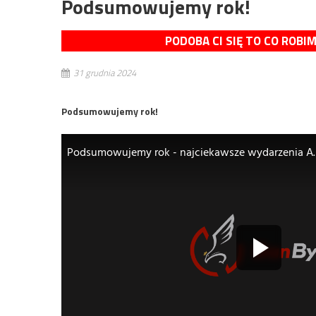
Podsumowujemy rok!
PODOBA CI SIĘ TO CO ROBI
31 grudnia 2024
Podsumowujemy rok!