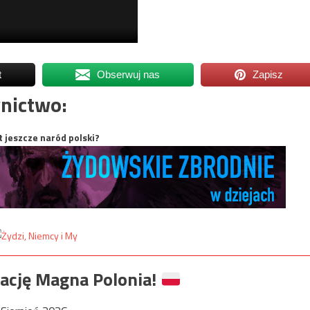
t
Obserwuj nas
Zapisz
nictwo:
t jeszcze naród polski?
ację Magna Polonia!