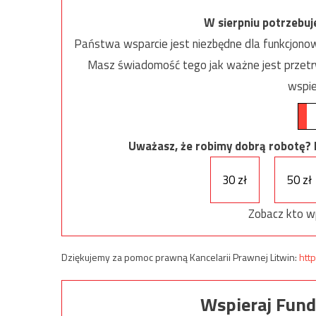
W sierpniu potrzebu
Państwa wsparcie jest niezbędne dla funkcjonow
Masz świadomość tego jak ważne jest przetrw
wspie
Uważasz, że robimy dobrą robotę? Ni
30 zł
50 zł
Zobacz kto w
Dziękujemy za pomoc prawną Kancelarii Prawnej Litwin:
http
Wspieraj Fund