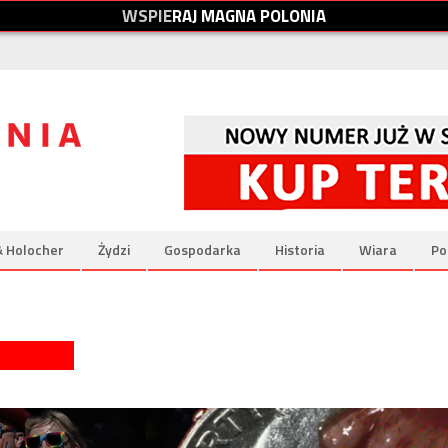
W
S
P
I
E
R
A
J
M
A
G
N
A
P
O
L
O
N
I
A
& Holocher
Żydzi
Gospodarka
Historia
Wiara
Po