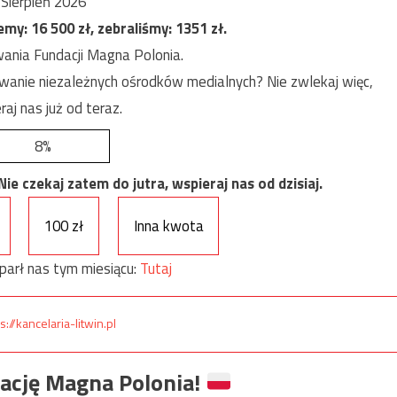
Sierpień 2026
jemy:
16 500
zł, zebraliśmy:
1351
zł.
ania Fundacji Magna Polonia.
anie niezależnych ośrodków medialnych? Nie zwlekaj więc,
raj nas już od teraz.
8%
e czekaj zatem do jutra, wspieraj nas od dzisiaj.
100 zł
Inna kwota
parł nas tym miesiącu:
Tutaj
s://kancelaria-litwin.pl
ację Magna Polonia!