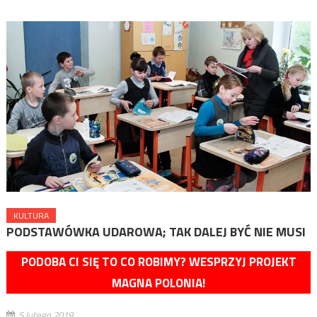
KULTURA
PODSTAWÓWKA UDAROWA; TAK DALEJ BYĆ NIE MUSI
PODOBA CI SIĘ TO CO ROBIMY? WESPRZYJ PROJEKT
MAGNA POLONIA!
5 lutego 2019