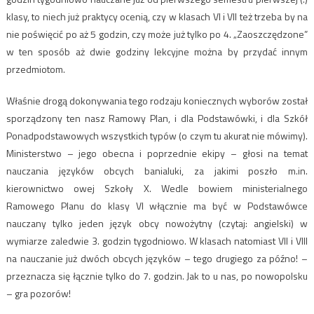
klasy, to niech już praktycy ocenią, czy w klasach VI i VII też trzeba by na
nie poświęcić po aż 5 godzin, czy może już tylko po 4. „Zaoszczędzone”
w ten sposób aż dwie godziny lekcyjne można by przydać innym
przedmiotom.
Właśnie drogą dokonywania tego rodzaju koniecznych wyborów został
sporządzony ten nasz Ramowy Plan, i dla Podstawówki, i dla Szkół
Ponadpodstawowych wszystkich typów (o czym tu akurat nie mówimy).
Ministerstwo – jego obecna i poprzednie ekipy – głosi na temat
nauczania języków obcych banialuki, za jakimi poszło m.in.
kierownictwo owej Szkoły X. Wedle bowiem ministerialnego
Ramowego Planu do klasy VI włącznie ma być w Podstawówce
nauczany tylko jeden język obcy nowożytny (czytaj: angielski) w
wymiarze zaledwie 3. godzin tygodniowo. W klasach natomiast VII i VIII
na nauczanie już dwóch obcych języków – tego drugiego za późno! –
przeznacza się łącznie tylko do 7. godzin. Jak to u nas, po nowopolsku
– gra pozorów!