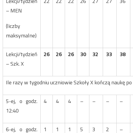
Lekcji/tydzień
22
22
22
26
27
27
36
– MEN
(liczby
maksymalne)
Lekcji/tydzień
26
26
26
30
32
33
38
– Szk. X
Ile razy w tygodniu uczniowie Szkoły X kończą naukę po l
5-ej, o godz.
4
4
4
–
–
–
–
12:40
6-ej, o godz.
1
1
1
5
3
2
–