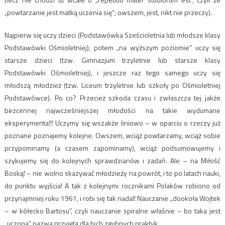
„powtarzanie jest matką uczenia się”; owszem, jest, nikt nie przeczy).
Najpierw się uczy dzieci (Podstawówka Sześcioletnia lub młodsze klasy
Podstawówki Ośmioletniej), potem „na wyższym poziomie” uczy się
starsze dzieci (tzw. Gimnazjum trzyletnie lub starsze klasy
Podstawówki Ośmioletniej), i jeszcze raz tego samego uczy się
młodszą młodzież (tzw. Liceum trzyletnie lub szkoły po Ośmioletniej
Podstawówce). Po co? Przecież szkoda czasu i zwłaszcza tej jakże
bezcennej najwcześniejszej młodości na takie wydumane
eksperymenta!!! Uczymy się wszakże liniowo – w oparciu o rzeczy już
poznane poznajemy kolejne. Owszem, wciąż powtarzamy, wciąż sobie
przypominamy (a czasem zapominamy), wciąż podsumowujemy i
szykujemy się do kolejnych sprawdzianów i zadań. Ale – na Miłość
Boską! – nie wolno skazywać młodzieży na powrót, i to po latach nauki,
do punktu wyjścia! A tak z kolejnymi rocznikami Polaków robiono od
przynajmniej roku 1961, i robi się tak nadal! Nauczanie „dookoła Wojtek
– w kółecko Bartosu”, czyli nauczanie spiralne właśnie – bo taka jest
„uczona” nazwa przyjęta dla tych zgubnych praktyk.