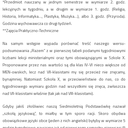
*Przedmiot nauczany w jednym semestrze w wymiarze 2. godz.
lekcyjnych w tygodniu, a w drugim w wymiarze 1. godz. (Religia,
Historia, Informatyka…, Plastyka, Muzyka…), albo 3. godz. (Przyroda).
Godzina wychowawcza co drugi tydzień.
**Zajęcia Praktyczno-Techniczne
Na samym wstępie wypada porównać treść naszego wersu-
podsumowania „Razem” z w pierwszej tabeli podanymi tygodniowymi
liczbami lekcji ministerialnymi oraz tymi obowiązującymi w Szkole X.
Proponowane przez nas wartości są dla klas IV-VI nieco większe od
MEN-owskich, lecz nad VII-klasistami my się przecież nie znęcamy,
bynajmniej. Natomiast Szkoła X, w przeciwieństwie do nas, co do
tygodniowego wymiaru godzin nad wszystkimi się znęca, zwłaszcza
nad VII-klasistami właśnie (tak jak nad VIII-klasistami).
Gdyby jakiś złośliwiec naszą Siedmioletnią Podstawówkę nazwał
„szkołą językową”, to miałby w tym sporo racji. Skoro obydwa
obowiązkowe języki obce (jeden z nich angielski) byłyby w wymiarze 5
godzin tygodniowo nauczane już od pierwszego semestru pierwszej (!)