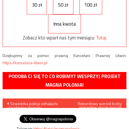
30 zł
50 zł
100 zł
Inna kwota
Zobacz kto wparł nas tym miesiącu:
Tutaj
Dziękujemy za pomoc prawną Kancelarii Prawnej Litwin:
https://kancelaria-litwin.pl
PODOBA CI SIĘ TO CO ROBIMY? WESPRZYJ PROJEKT
MAGNA POLONIA!
Nawigacja
Szwedzka policja odnalazła
Rekordowy wzrost liczby
migrantów docierających
skradzione klejnoty
morzem do Hiszpanii
wpisu
królewskie?
Telegram
https://t.me/magnapolonia