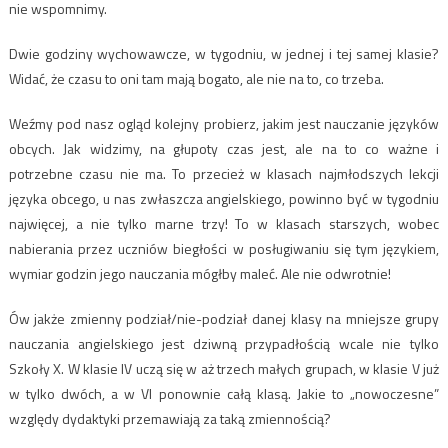
nie wspomnimy.
Dwie godziny wychowawcze, w tygodniu, w jednej i tej samej klasie?
Widać, że czasu to oni tam mają bogato, ale nie na to, co trzeba.
Weźmy pod nasz ogląd kolejny probierz, jakim jest nauczanie języków
obcych. Jak widzimy, na głupoty czas jest, ale na to co ważne i
potrzebne czasu nie ma. To przecież w klasach najmłodszych lekcji
języka obcego, u nas zwłaszcza angielskiego, powinno być w tygodniu
najwięcej, a nie tylko marne trzy! To w klasach starszych, wobec
nabierania przez uczniów biegłości w posługiwaniu się tym językiem,
wymiar godzin jego nauczania mógłby maleć. Ale nie odwrotnie!
Ów jakże zmienny podział/nie-podział danej klasy na mniejsze grupy
nauczania angielskiego jest dziwną przypadłością wcale nie tylko
Szkoły X. W klasie IV uczą się w aż trzech małych grupach, w klasie V już
w tylko dwóch, a w VI ponownie całą klasą. Jakie to „nowoczesne”
względy dydaktyki przemawiają za taką zmiennością?