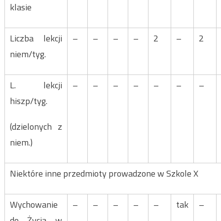
klasie
Liczba lekcji
–
–
–
–
2
–
2
niem/tyg.
L. lekcji
–
–
–
–
–
–
–
hiszp/tyg.
(dzielonych z
niem.)
Niektóre inne przedmioty prowadzone w Szkole X
Wychowanie
–
–
–
–
–
tak
–
do Życia w