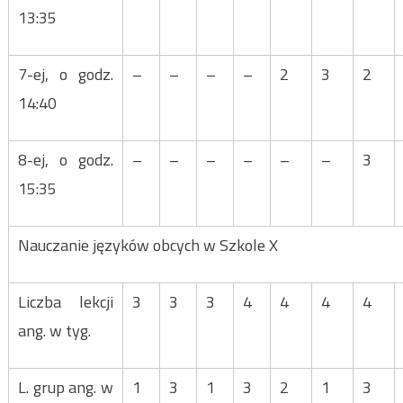
13:35
7-ej, o godz.
–
–
–
–
2
3
2
14:40
8-ej, o godz.
–
–
–
–
–
–
3
15:35
Nauczanie języków obcych w Szkole X
Liczba lekcji
3
3
3
4
4
4
4
ang. w tyg.
L. grup ang. w
1
3
1
3
2
1
3