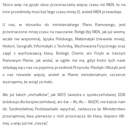
Skoro więc na języki obce przeznaczamy więcej czasu niż MEN, to na
inne przedmioty musi być tego czasu mniej (!), aniżeli MEN przewiduje.
U nas, w stosunku do ministerialnego Planu Ramowego, jest
przeznaczone mniej czasu na nauczanie: Religii (tej MEN, jak już wiemy,
wcale nie wspomina), Języka Polskiego, Matematyki (niewiele mniej),
Historii, Geografii, Informatyki z Techniką, Wychowania Fizycznego oraz
zajęć z wychowawcą klasy. Biologii, Chemii, ani Fizyki w naszym
Ramowym Planie, jak widać, w ogóle nie ma, gdyż treści tych nauk
składają się u nas na pojemny przedmiot Przyroda. Plastyki i Muzyki jest
u nas niewiele więcej, aniżeli w Planie ministerialnym; szczerze
wyznajemy, że wciąż za mało.
Ale już takich „michałków”, jak WOS (wiedza o społeczeństwie), EDB
(edukacja dla bezpieczeństwa), ani ów – tfu, tfu – WdŻR, nie każcie nam
do Siedmioletniej Podstawówki wpychać, zwłaszcza że Ministerstwo
przynajmniej dwa pierwsze z nich przeznacza do klasy dopiero VIII-
mej, a więc już nie „naszej”.