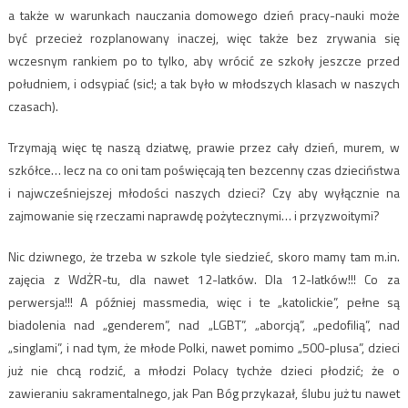
a także w warunkach nauczania domowego dzień pracy-nauki może
być przecież rozplanowany inaczej, więc także bez zrywania się
wczesnym rankiem po to tylko, aby wrócić ze szkoły jeszcze przed
południem, i odsypiać (sic!; a tak było w młodszych klasach w naszych
czasach).
Trzymają więc tę naszą dziatwę, prawie przez cały dzień, murem, w
szkółce… lecz na co oni tam poświęcają ten bezcenny czas dzieciństwa
i najwcześniejszej młodości naszych dzieci? Czy aby wyłącznie na
zajmowanie się rzeczami naprawdę pożytecznymi… i przyzwoitymi?
Nic dziwnego, że trzeba w szkole tyle siedzieć, skoro mamy tam m.in.
zajęcia z WdŻR-tu, dla nawet 12-latków. Dla 12-latków!!! Co za
perwersja!!! A później massmedia, więc i te „katolickie”, pełne są
biadolenia nad „genderem”, nad „LGBT”, „aborcją”, „pedofilią”, nad
„singlami”, i nad tym, że młode Polki, nawet pomimo „500-plusa”, dzieci
już nie chcą rodzić, a młodzi Polacy tychże dzieci płodzić; że o
zawieraniu sakramentalnego, jak Pan Bóg przykazał, ślubu już tu nawet