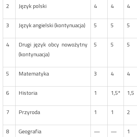
2
Język polski
4
4
4
3
Język angielski (kontynuacja)
5
5
5
4
Drugi język obcy nowożytny
5
5
5
(kontynuacja)
5
Matematyka
3
4
4
6
Historia
1
1,5*
1,5
7
Przyroda
1
1
2
8
Geografia
—
—
1