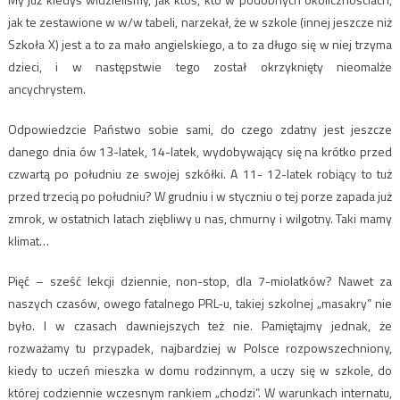
jak te zestawione w w/w tabeli, narzekał, że w szkole (innej jeszcze niż
Szkoła X) jest a to za mało angielskiego, a to za długo się w niej trzyma
dzieci, i w następstwie tego został okrzyknięty nieomalże
ancychrystem.
Odpowiedzcie Państwo sobie sami, do czego zdatny jest jeszcze
danego dnia ów 13-latek, 14-latek, wydobywający się na krótko przed
czwartą po południu ze swojej szkółki. A 11- 12-latek robiący to tuż
przed trzecią po południu? W grudniu i w styczniu o tej porze zapada już
zmrok, w ostatnich latach ziębliwy u nas, chmurny i wilgotny. Taki mamy
klimat…
Pięć – sześć lekcji dziennie, non-stop, dla 7-miolatków? Nawet za
naszych czasów, owego fatalnego PRL-u, takiej szkolnej „masakry” nie
było. I w czasach dawniejszych też nie. Pamiętajmy jednak, że
rozważamy tu przypadek, najbardziej w Polsce rozpowszechniony,
kiedy to uczeń mieszka w domu rodzinnym, a uczy się w szkole, do
której codziennie wczesnym rankiem „chodzi”. W warunkach internatu,