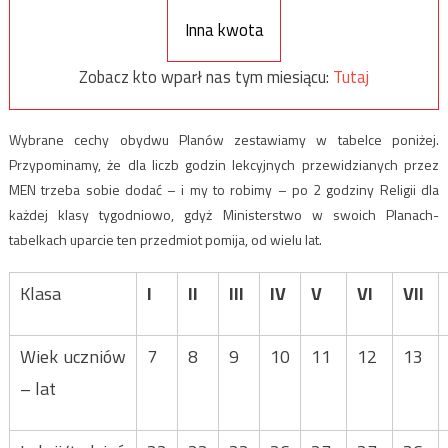
Inna kwota
Zobacz kto wparł nas tym miesiącu:
Tutaj
Wybrane cechy obydwu Planów zestawiamy w tabelce poniżej.
Przypominamy, że dla liczb godzin lekcyjnych przewidzianych przez
MEN trzeba sobie dodać – i my to robimy – po 2 godziny Religii dla
każdej klasy tygodniowo, gdyż Ministerstwo w swoich Planach-
tabelkach uparcie ten przedmiot pomija, od wielu lat.
Klasa
I
II
III
IV
V
VI
VII
Wiek uczniów
7
8
9
10
11
12
13
– lat