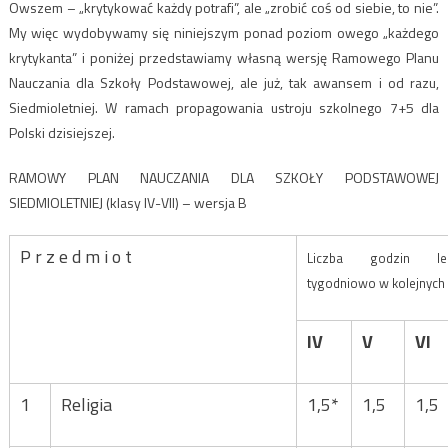
Owszem – „krytykować każdy potrafi”, ale „zrobić coś od siebie, to nie”.
My więc wydobywamy się niniejszym ponad poziom owego „każdego
krytykanta” i poniżej przedstawiamy własną wersję Ramowego Planu
Nauczania dla Szkoły Podstawowej, ale już, tak awansem i od razu,
Siedmioletniej. W ramach propagowania ustroju szkolnego 7+5 dla
Polski dzisiejszej.
RAMOWY PLAN NAUCZANIA DLA SZKOŁY PODSTAWOWEJ
SIEDMIOLETNIEJ (klasy IV-VII) – wersja B
P r z e d m i o t
Liczba godzin lekc
tygodniowo w kolejnych
IV
V
VI
1
Religia
1,5*
1,5
1,5