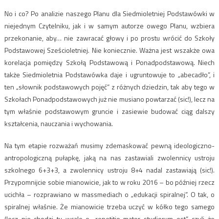
No i co? Po analizie naszego Planu dla Siedmioletniej Podstawówki w
niejednym Czytelniku, jak i w samym autorze owego Planu, wzbiera
przekonanie, aby… nie zawracać głowy i po prostu wrócić do Szkoły
Podstawowej Sześcioletniej. Nie koniecznie. Ważna jest wszakże owa
korelacja pomiędzy Szkołą Podstawową i Ponadpodstawową. Niech
także Siedmioletnia Podstawówka daje i ugruntowuje to „abecadło”, i
ten „słownik podstawowych pojęć” z różnych dziedzin, tak aby tego w
Szkołach Ponadpodstawowych już nie musiano powtarzać (sic!), lecz na
tym właśnie podstawowym gruncie i zasiewie budować ciąg dalszy
kształcenia, nauczania i wychowania.
Na tym etapie rozważań musimy zdemaskować pewną ideologiczno-
antropologiczną pułapkę, jaką na nas zastawiali zwolennicy ustroju
szkolnego 6+3+3, a zwolennicy ustroju 8+4 nadal zastawiają (sic!).
Przypomnijcie sobie mianowicie, jak to w roku 2016 – bo później rzecz
ucichła – rozprawiano w massmediach o „edukacji spiralnej”. O tak, o
spiralnej właśnie. Że mianowicie trzeba uczyć w kółko tego samego
(lecz nie chodzi tu wcale o „repetitio mater studiorum est”, czyli że