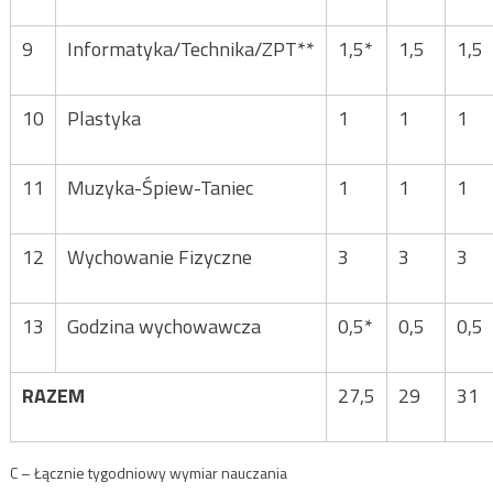
9
Informatyka/Technika/ZPT**
1,5*
1,5
1,5
10
Plastyka
1
1
1
11
Muzyka-Śpiew-Taniec
1
1
1
12
Wychowanie Fizyczne
3
3
3
13
Godzina wychowawcza
0,5*
0,5
0,5
RAZEM
27,5
29
31
C – Łącznie tygodniowy wymiar nauczania