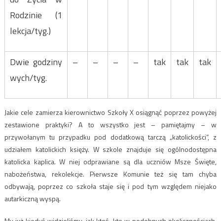
Rodzinie (1
lekcja/tyg.)
Dwie godziny
–
–
–
–
tak
tak
tak
wych/tyg.
Jakie cele zamierza kierownictwo Szkoły X osiągnąć poprzez powyżej
zestawione praktyki? A to wszystko jest – pamiętajmy – w
przywołanym tu przypadku pod dodatkową tarczą „katolickości”, z
udziałem katolickich księży. W szkole znajduje się ogólnodostępna
katolicka kaplica. W niej odprawiane są dla uczniów Msze Święte,
nabożeństwa, rekolekcje. Pierwsze Komunie też się tam chyba
odbywają, poprzez co szkoła staje się i pod tym względem niejako
autarkiczną wyspą.
My już kiedyś widzieliśmy, jak ktoś, kto w podobnych okolicznościach,