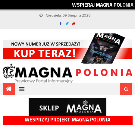
W
S
P
I
E
R
A
J
M
A
G
N
A
P
O
L
O
N
I
A
Niedziela, 09 Sierpnia 2026
WESPRZYJ PROJEKT MAGNA POLONIA