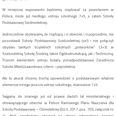
W niniejszej wypowiedzi będziemy orędować za powołaniem w
Polsce, może już niedługo, ustroju szkolnego 7+5, a zatem Szkoły
Podstawowej Siedmioletniej.
Jednocześnie ubolewamy, że rządzący, i ci obecnie, i ci poprzednio, nie
pozostawili Szkoły Podstawowej Sześcioletniej (sic!) i nie połączyli
obydwu tamtych trzyletnich szkolnych „potworków” (3+3) w
Sześcioletnią Szkołę Średnią, takoż Ogólnokształcącą, jak i Techniczną.
Trzecim elementem ustroju byłaby ponadpodstawowa Zasadnicza
Szkoła (Wielo)zawodowa, cztero- i pięcioletnia.
Ale tu akurat chcemy trochę opowiedzieć o podstawowym właśnie
elemencie innego jeszcze ustroju szkolnego, mianowicie 7+5.
Sięgamy do znanego już od prawie dwóch lat ministerialnego i
obowiązującego obecnie w Polsce Ramowego Planu Nauczania dla
Szkoły Podstawowej – Ośmioletniej (Dz.U. 2017, poz. 703, załącznik nr
1). Atoli spoglądamy również na stronę internetową pewnej