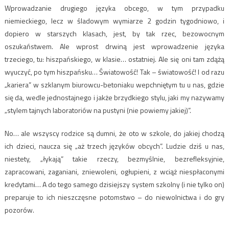
Wprowadzanie drugiego języka obcego, w tym przypadku
niemieckiego, lecz w śladowym wymiarze 2 godzin tygodniowo, i
dopiero w starszych klasach, jest, by tak rzec, bezowocnym
oszukaństwem. Ale wprost drwiną jest wprowadzenie języka
trzeciego, tu: hiszpańskiego, w klasie… ostatniej. Ale się oni tam zdążą
wyuczyć, po tym hiszpańsku… Światowość! Tak – światowość! I od razu
„kariera” w szklanym biurowcu-betoniaku wepchniętym tu u nas, gdzie
się da, wedle jednostajnego i jakże brzydkiego stylu, jaki my nazywamy
„stylem tajnych laboratoriów na pustyni (nie powiemy jakiej)”.
No… ale wszyscy rodzice są dumni, że oto w szkole, do jakiej chodzą
ich dzieci, naucza się „aż trzech języków obcych”. Ludzie dziś u nas,
niestety, „łykają” takie rzeczy, bezmyślnie, bezrefleksyjnie,
zapracowani, zaganiani, zniewoleni, ogłupieni, z wciąż niespłaconymi
kredytami… A do tego samego dzisiejszy system szkolny (i nie tylko on)
preparuje to ich nieszczęsne potomstwo – do niewolnictwa i do gry
pozorów.