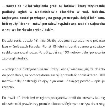
– Nawet do 10 lat więzienia grozi 43-latkowi, który trzykrotnie
podłożył ogień w Nadleśnictwie Piotrków w woj. łódzkim.
Mężczyzna został przyłapany na gorącym uczynku dzięki leśnikom,
którzy użyli drona – mówi portalowi tvp.info asp. Izabela Gajewska
z KMP w Piotrkowie Trybnulaskim.
Do zdarzenia doszło 18 maja. Służby otrzymały zgłoszenie o pożarze
lasu w Goleszach Parcela. Płonął 15-letni młodnik sosnowy; strażacy
szybko opanowali pożar. Po pół godzinie, 150 metrów dalej, ponownie
zapłonął młodnik.
– Policjanci z funkcjonariuszami Straży Leśnej wiedzieli już, że doszło
do podpalenia; za pomocą drona zaczęli sprawdzać pobliski teren. 300
metrów dalej dostrzegli kolejny dym oraz uciekającą postać – opisuje
rzecznik.
Po chwili 43-latek był w rękach policjantów, trafił do aresztu. Jak się
okazało, miał prawie trzy promile alkoholu. Mężczyzna usłyszał zarzuty,