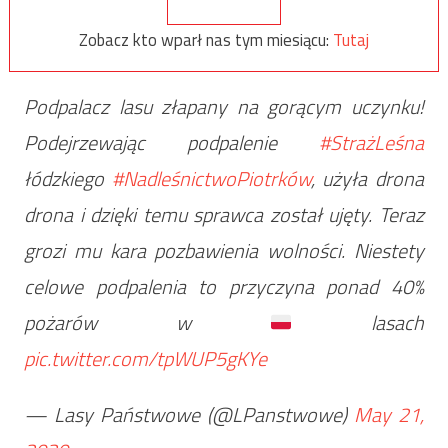
Zobacz kto wparł nas tym miesiącu:
Tutaj
Podpalacz lasu złapany na gorącym uczynku!
Podejrzewając podpalenie
#StrażLeśna
łódzkiego
#NadleśnictwoPiotrków
, użyła drona
drona i dzięki temu sprawca został ujęty. Teraz
grozi mu kara pozbawienia wolności. Niestety
celowe podpalenia to przyczyna ponad 40%
pożarów w
lasach
pic.twitter.com/tpWUP5gKYe
— Lasy Państwowe (@LPanstwowe)
May 21,