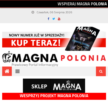
W
S
P
I
E
R
A
J
M
A
G
N
A
P
O
L
O
N
I
A
Czwartek, 06 Sierpnia 2026
WESPRZYJ PROJEKT MAGNA POLONIA