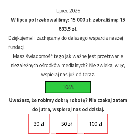
Lipiec 2026
W lipcu potrzebowaliśmy:
15 000
zł, zebraliśmy:
15
633,5
zł.
Dziękujemy! i zachęcamy do dalszego wsparcia naszej
fundacji.
Masz świadomość tego jak ważne jest przetrwanie
niezależnych ośrodków medialnych? Nie zwlekaj więc,
wspieraj nas już od teraz.
104%
Uważasz, że robimy dobrą robotę? Nie czekaj zatem
do jutra, wspieraj nas od dzisiaj.
30 zł
50 zł
100 zł