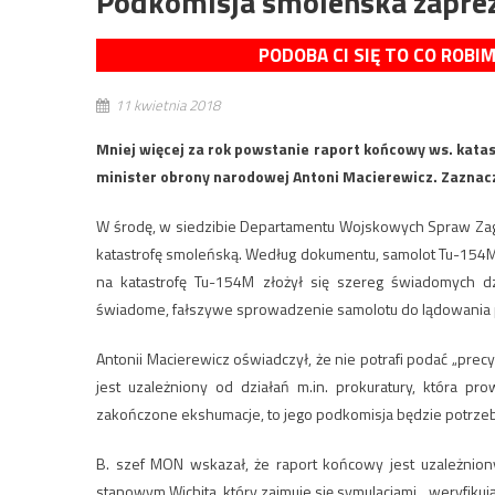
Podkomisja smoleńska zaprez
PODOBA CI SIĘ TO CO ROBI
11 kwietnia 2018
Mniej więcej za rok powstanie raport końcowy ws. katas
minister obrony narodowej Antoni Macierewicz. Zaznac
W środę, w siedzibie Departamentu Wojskowych Spraw Zagr
katastrofę smoleńską. Według dokumentu, samolot Tu-154M u
na katastrofę Tu-154M złożył się szereg świadomych d
świadome, fałszywe sprowadzenie samolotu do lądowania pr
Antonii Macierewicz oświadczył, że nie potrafi podać „prec
jest uzależniony od działań m.in. prokuratury, która pr
zakończone ekshumacje, to jego podkomisja będzie potrze
B. szef MON wskazał, że raport końcowy jest uzależnion
stanowym Wichita, który zajmuje się symulacjami, „weryfikują