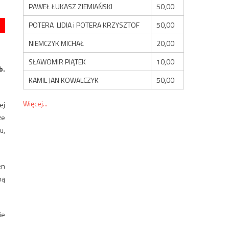
PAWEŁ ŁUKASZ ZIEMIAŃSKI
50,00
POTERA LIDIA i POTERA KRZYSZTOF
50,00
NIEMCZYK MICHAŁ
20,00
SŁAWOMIR PIĄTEK
10,00
b.
KAMIL JAN KOWALCZYK
50,00
Więcej...
ej
że
u,
en
ną
ie