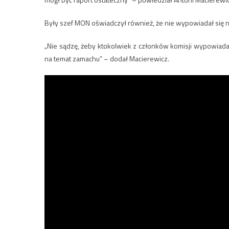
Były szef MON oświadczył również, że nie wypowiadał się 
„Nie sądzę, żeby ktokolwiek z członków komisji wypowiadał
na temat zamachu” – dodał Macierewicz.