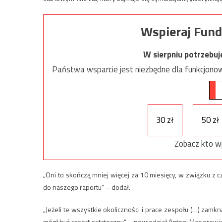
Wspieraj Fund
W sierpniu potrzebu
Państwa wsparcie jest niezbędne dla funkcjonow
30 zł
50 zł
Zobacz kto w
„Oni to skończą mniej więcej za 10 miesięcy, w związku z
do naszego raportu” – dodał.
„Jeżeli te wszystkie okoliczności i prace zespołu (…) zamk
mógł być raport ostateczny” – powiedział Antoni Macierewic