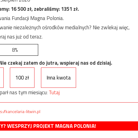
jemy:
16 500
zł, zebraliśmy:
1351
zł.
ania Fundacji Magna Polonia.
anie niezależnych ośrodków medialnych? Nie zwlekaj więc,
raj nas już od teraz.
8%
e czekaj zatem do jutra, wspieraj nas od dzisiaj.
100 zł
Inna kwota
parł nas tym miesiącu:
Tutaj
s://kancelaria-litwin.pl
MY? WESPRZYJ PROJEKT MAGNA POLONIA!