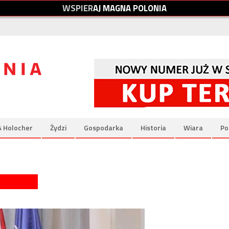
W
S
P
I
E
R
A
J
M
A
G
N
A
P
O
L
O
N
I
A
& Holocher
Żydzi
Gospodarka
Historia
Wiara
Po