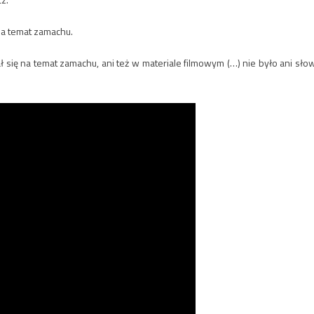
na temat zamachu.
 się na temat zamachu, ani też w materiale filmowym (…) nie było ani sło