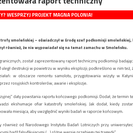
entowała raport techniczny
MY? WESPRZYJ PROJEKT MAGNA POLONIA!
trofy smoleńskiej – oświadczył w środę szef podkomisji smoleńskiej, 
zył również, że nie wypowiadał się na temat zamachu w Smoleńsku.
anicznych, został zaprezentowany raport techniczny podkomisji badając
legł destrukcji w powietrzu w wyniku eksplozji; podkreślono w nim też, 
ziałań: w obszarze remontu samolotu, przygotowania wizyty w Katyni
zez rosyjskich kontrolerów, awarie i eksplozje.
yzyjnej” daty powstania raportu końcowego podkomisji. Dodał, że termin t
owadzi ekshumacje ofiar katastrofy smoleńskiej. Jak dodał, kiedy zosta
bowała miesiąca, aby uwzględnić wyniki badań w raporcie końcowym.
y również od Narodowego Instytutu Badań Lotniczych przy uniwersytec
cymi bądź falsyfikującymi (…) różne wersje przebiegu tej tragedii”.