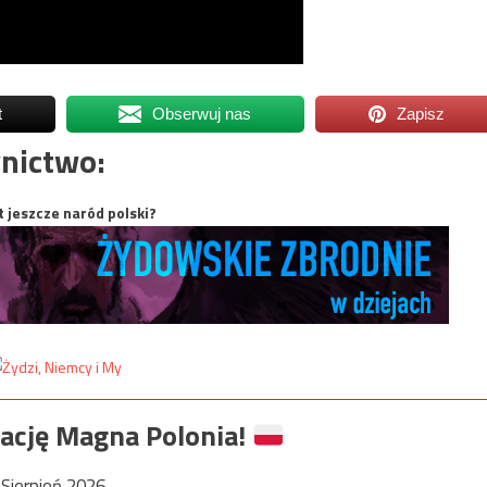
t
Obserwuj nas
Zapisz
nictwo:
t jeszcze naród polski?
ację Magna Polonia!
Sierpień 2026