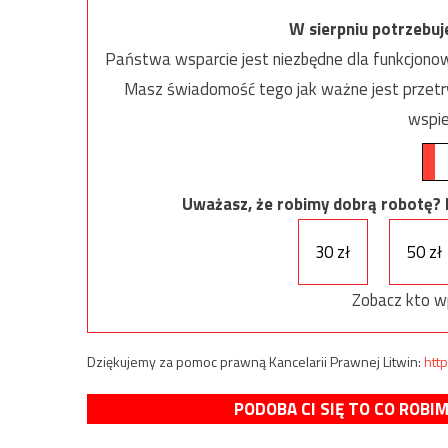
W sierpniu potrzebu
Państwa wsparcie jest niezbędne dla funkcjonow
Masz świadomość tego jak ważne jest przetrw
wspie
Uważasz, że robimy dobrą robotę? Ni
30 zł
50 zł
Zobacz kto w
Dziękujemy za pomoc prawną Kancelarii Prawnej Litwin:
http
PODOBA CI SIĘ TO CO ROBI