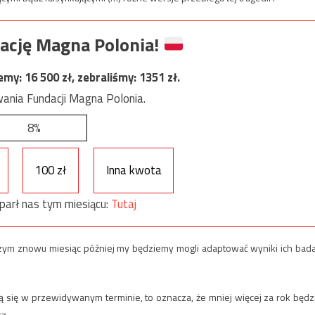
ację Magna Polonia!
jemy:
16 500
zł, zebraliśmy:
1351
zł.
ania Fundacji Magna Polonia.
8%
100 zł
Inna kwota
parł nas tym miesiącu:
Tutaj
 czym znowu miesiąc później my będziemy mogli adaptować wyniki ich bad
ną się w przewidywanym terminie, to oznacza, że mniej więcej za rok będz
z.