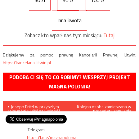
30 zł
50 zł
100 zł
Inna kwota
Zobacz kto wparł nas tym miesiącu:
Tutaj
Dziękujemy za pomoc prawną Kancelarii Prawnej Litwin:
https://kancelaria-litwin.pl
PODOBA CI SIĘ TO CO ROBIMY? WESPRZYJ PROJEKT
MAGNA POLONIA!
Nawigacja
Joseph Fritzl w przyszłym
Kolejna osoba zamieszana w
proceder ustawiania
roku mógł wyjść na wolność
przetargów na sprzęt
wpisu
medyczny zatrzymana przez
CBA
Telegram
https://t.me/magnapolonia