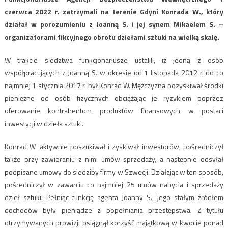
czerwca 2022 r. zatrzymali na terenie Gdyni Konrada W., który
działał w porozumieniu z Joanną S. i jej synem Mikaelem S. –
organizatorami fikcyjnego obrotu dziełami sztuki na wielką skalę.
W trakcie śledztwa funkcjonariusze ustalili, iż jedną z osób
współpracujących z Joanną S. w okresie od 1 listopada 2012 r. do co
najmniej 1 stycznia 2017 r. był Konrad W. Mężczyzna pozyskiwał środki
pieniężne od osób fizycznych obciążając je ryzykiem poprzez
oferowanie kontrahentom produktów finansowych w postaci
inwestycji w dzieła sztuki.
Konrad W. aktywnie poszukiwał i zyskiwał inwestorów, pośredniczył
także przy zawieraniu z nimi umów sprzedaży, a następnie odsyłał
podpisane umowy do siedziby firmy w Szwecji. Działając w ten sposób,
pośredniczył w zawarciu co najmniej 25 umów nabycia i sprzedaży
dzieł sztuki. Pełniąc funkcję agenta Joanny S., jego stałym źródłem
dochodów były pieniądze z popełniania przestępstwa. Z tytułu
otrzymywanych prowizji osiągnął korzyść majątkową w kwocie ponad