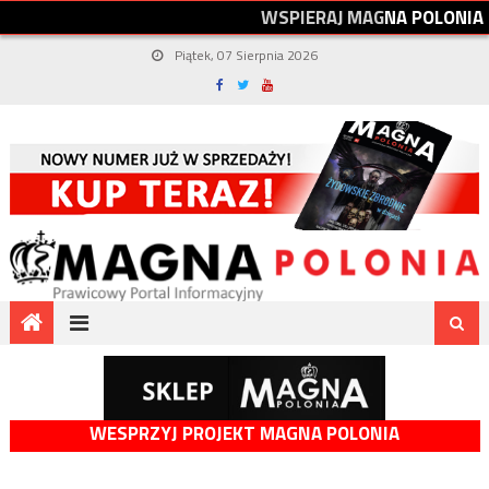
W
S
P
I
E
R
A
J
M
A
G
N
A
P
O
L
O
N
I
A
Piątek, 07 Sierpnia 2026
WESPRZYJ PROJEKT MAGNA POLONIA