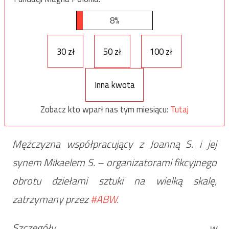
8%
30 zł
50 zł
100 zł
Inna kwota
Zobacz kto wparł nas tym miesiącu:
Tutaj
Mężczyzna współpracujący z Joanną S. i jej
synem Mikaelem S. – organizatorami fikcyjnego
obrotu dziełami sztuki na wielką skalę,
zatrzymany przez
#ABW
.
Szczegóły w