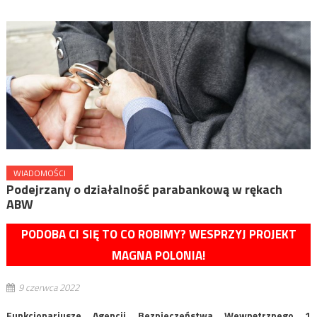
WIADOMOŚCI
Podejrzany o działalność parabankową w rękach
ABW
PODOBA CI SIĘ TO CO ROBIMY? WESPRZYJ PROJEKT
MAGNA POLONIA!
9 czerwca 2022
Funkcjonariusze Agencji Bezpieczeństwa Wewnętrznego 1