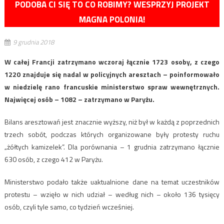
PODOBA CI SIĘ TO CO ROBIMY? WESPRZYJ PROJEKT
MAGNA POLONIA!
9 grudnia 2018
W całej Francji zatrzymano wczoraj łącznie 1723 osoby, z czego
1220 znajduje się nadal w policyjnych aresztach – poinformowało
w niedzielę rano francuskie ministerstwo spraw wewnętrznych.
Najwięcej osób – 1082 – zatrzymano w Paryżu.
Bilans aresztowań jest znacznie wyższy, niż był w każdą z poprzednich
trzech sobót, podczas których organizowane były protesty ruchu
„żółtych kamizelek”. Dla porównania – 1 grudnia zatrzymano łącznie
630 osób, z czego 412 w Paryżu.
Ministerstwo podało także uaktualnione dane na temat uczestników
protestu – wzięło w nich udział – według nich – około 136 tysięcy
osób, czyli tyle samo, co tydzień wcześniej.