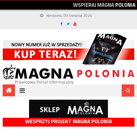
W
S
P
I
E
R
A
J
M
A
G
N
A
P
O
L
O
N
I
A
Niedziela, 09 Sierpnia 2026
WESPRZYJ PROJEKT MAGNA POLONIA