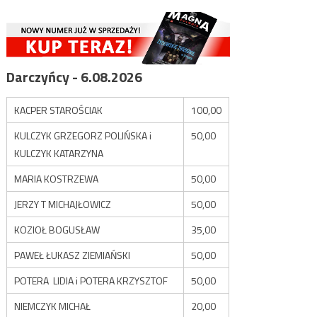
Darczyńcy - 6.08.2026
KACPER STAROŚCIAK
100,00
KULCZYK GRZEGORZ POLIŃSKA i
50,00
KULCZYK KATARZYNA
MARIA KOSTRZEWA
50,00
JERZY T MICHAJŁOWICZ
50,00
KOZIOŁ BOGUSŁAW
35,00
PAWEŁ ŁUKASZ ZIEMIAŃSKI
50,00
POTERA LIDIA i POTERA KRZYSZTOF
50,00
NIEMCZYK MICHAŁ
20,00