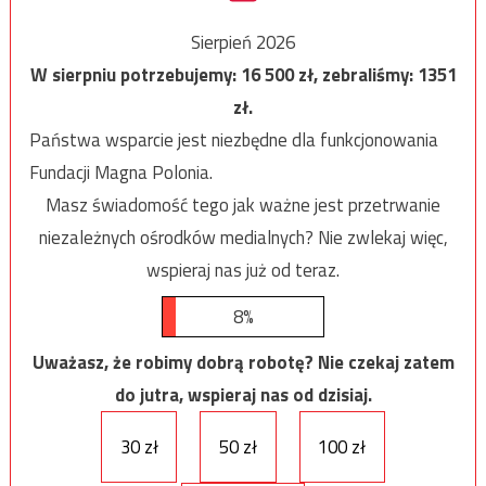
Sierpień 2026
W sierpniu potrzebujemy:
16 500
zł, zebraliśmy:
1351
zł.
Państwa wsparcie jest niezbędne dla funkcjonowania
Fundacji Magna Polonia.
Masz świadomość tego jak ważne jest przetrwanie
niezależnych ośrodków medialnych? Nie zwlekaj więc,
wspieraj nas już od teraz.
8%
Uważasz, że robimy dobrą robotę? Nie czekaj zatem
do jutra, wspieraj nas od dzisiaj.
30 zł
50 zł
100 zł