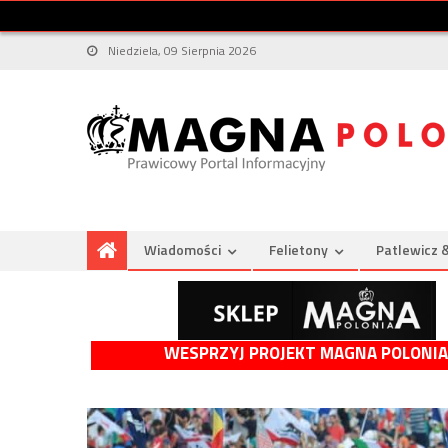
Niedziela, 09 Sierpnia 2026
Wiadomości
Felietony
Patlewicz 
WESPRZYJ PROJEKT MAGNA POLONIA