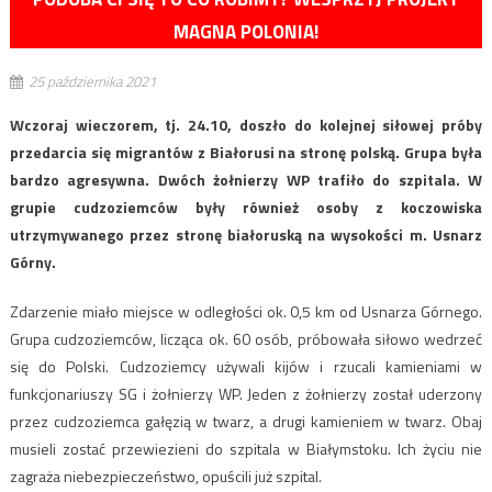
MAGNA POLONIA!
25 października 2021
Wczoraj wieczorem, tj. 24.10, doszło do kolejnej siłowej próby
przedarcia się migrantów z Białorusi na stronę polską. Grupa była
bardzo agresywna. Dwóch żołnierzy WP trafiło do szpitala. W
grupie cudzoziemców były również osoby z koczowiska
utrzymywanego przez stronę białoruską na wysokości m. Usnarz
Górny.
Zdarzenie miało miejsce w odległości ok. 0,5 km od Usnarza Górnego.
Grupa cudzoziemców, licząca ok. 60 osób, próbowała siłowo wedrzeć
się do Polski. Cudzoziemcy używali kijów i rzucali kamieniami w
funkcjonariuszy SG i żołnierzy WP. Jeden z żołnierzy został uderzony
przez cudzoziemca gałęzią w twarz, a drugi kamieniem w twarz. Obaj
musieli zostać przewiezieni do szpitala w Białymstoku. Ich życiu nie
zagraża niebezpieczeństwo, opuścili już szpital.