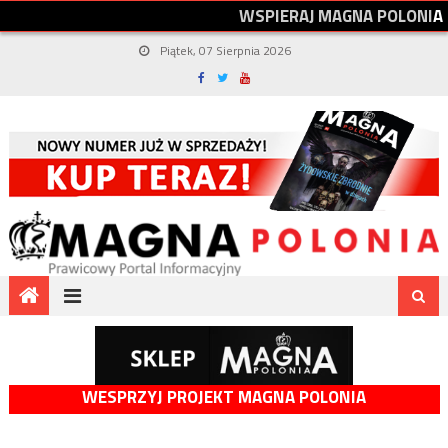
W
S
P
I
E
R
A
J
M
A
G
N
A
P
O
L
O
N
I
A
Piątek, 07 Sierpnia 2026
WESPRZYJ PROJEKT MAGNA POLONIA