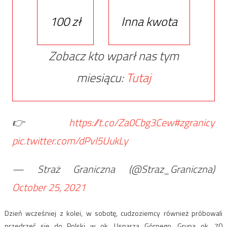
100 zł
Inna kwota
Zobacz kto wparł nas tym
miesiącu:
Tutaj
👉
https://t.co/Za0Cbg3Cew
#zgranicy
pic.twitter.com/dPvl5UukLy
— Straż Graniczna (@Straz_Graniczna)
October 25, 2021
Dzień wcześniej z kolei, w sobotę, cudzoziemcy również próbowali
przedrzeć się do Polski w ok. Usnarza Górnego. Grupa ok. 70