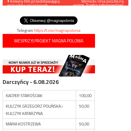
Nawigacja
Kolejny film przedstawiający
Winnicki: Unia poszła na
wojnę. Trzeba odpowiedzieć
migrantów niszczących
symetrycznie
wpisu
zasieki na polsko-białoruskiej
granicy
Telegram
https://t.me/magnapolonia
WESPRZYJ PROJEKT MAGNA POLONIA
Darczyńcy - 6.08.2026
KACPER STAROŚCIAK
100,00
KULCZYK GRZEGORZ POLIŃSKA i
50,00
KULCZYK KATARZYNA
MARIA KOSTRZEWA
50,00