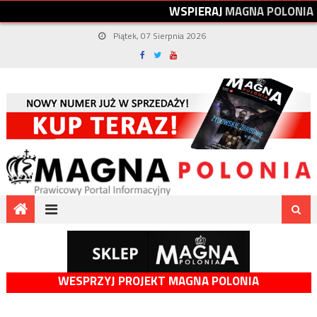
W
S
P
I
E
R
A
J
M
A
G
N
A
P
O
L
O
N
I
A
Piątek, 07 Sierpnia 2026
WESPRZYJ PROJEKT MAGNA POLONIA