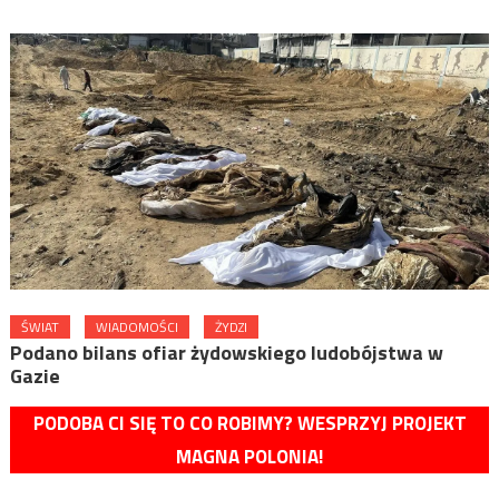
ŚWIAT
WIADOMOŚCI
ŻYDZI
Podano bilans ofiar żydowskiego ludobójstwa w
Gazie
PODOBA CI SIĘ TO CO ROBIMY? WESPRZYJ PROJEKT
MAGNA POLONIA!