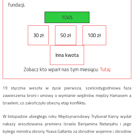
fundacji.
104%
30 zł
50 zł
100 zł
Inna kwota
Zobacz kto wparł nas tym miesiącu:
Tutaj
19 stycznia weszła w życie pierwsza, sześciotygodniowa faza
zawieszenia broni i umowy o wymianie więźniów między Hamasem a
Izraelem, co zakończyło obecny etap konfliktu.
W listopadzie ubiegłego roku Międzynarodowy Trybunał Karny wydał
nakazy aresztowania premiera Izraela Benjamina Netanjahu i jego
byłego ministra obrony Yoava Gallanta za zbrodnie wojenne i zbrodnie