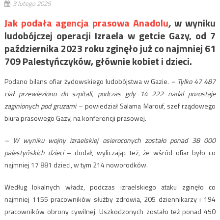
3 lutego 2025
Jak podała agencja prasowa Anadolu
,
w wyniku
ludobójczej operacji Izraela w getcie Gazy, od 7
października 2023 roku zginęło już co najmniej 61
709 Palestyńczyków, głównie kobiet i dzieci.
Podano bilans ofiar żydowskiego ludobójstwa w Gazie.
– Tylko 47 487
ciał przewieziono do szpitali, podczas gdy 14 222 nadal pozostaje
zaginionych pod gruzami
– powiedział Salama Marouf, szef rządowego
biura prasowego Gazy, na konferencji prasowej.
– W wyniku wojny izraelskiej osieroconych zostało ponad 38 000
palestyńskich dzieci
– dodał, wyliczając też, że wśród ofiar było co
najmniej 17 881 dzieci, w tym 214 noworodków.
Według lokalnych władz, podczas izraelskiego ataku zginęło co
najmniej 1155 pracowników służby zdrowia, 205 dziennikarzy i 194
pracowników obrony cywilnej. Uszkodzonych zostało też ponad 450