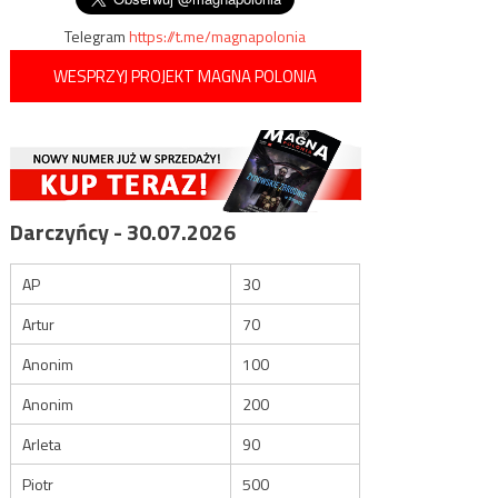
Telegram
https://t.me/magnapolonia
WESPRZYJ PROJEKT MAGNA POLONIA
Darczyńcy - 30.07.2026
AP
30
Artur
70
Anonim
100
Anonim
200
Arleta
90
Piotr
500