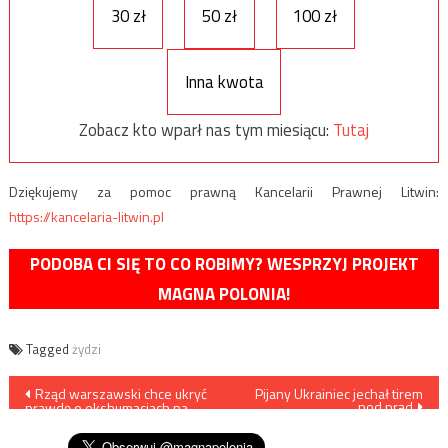
30 zł
50 zł
100 zł
Inna kwota
Zobacz kto wparł nas tym miesiącu:
Tutaj
Dziękujemy za pomoc prawną Kancelarii Prawnej Litwin:
https://kancelaria-litwin.pl
PODOBA CI SIĘ TO CO ROBIMY? WESPRZYJ PROJEKT
MAGNA POLONIA!
Tagged
żydzi
Nawigacja
Rząd warszawski chce ukryć
Pijany Ukrainiec jechał tirem
pod prąd
prawdę o ekshumacjach na
wpisu
Wołyniu