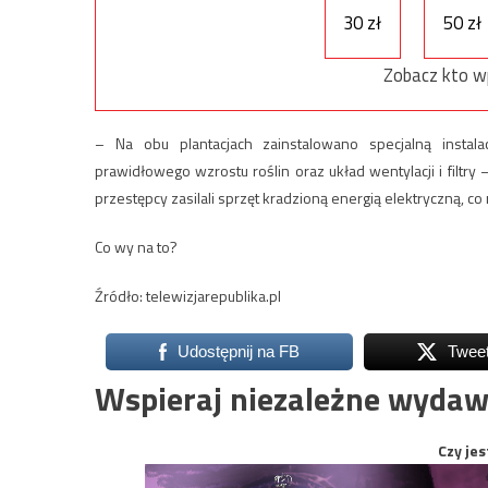
30 zł
50 zł
Zobacz kto w
– Na obu plantacjach zainstalowano specjalną instal
prawidłowego wzrostu roślin oraz układ wentylacji i filtry
przestępcy zasilali sprzęt kradzioną energią elektryczną, co
Co wy na to?
Źródło: telewizjarepublika.pl
Udostępnij na FB
Twee
Wspieraj niezależne wydaw
Czy jes