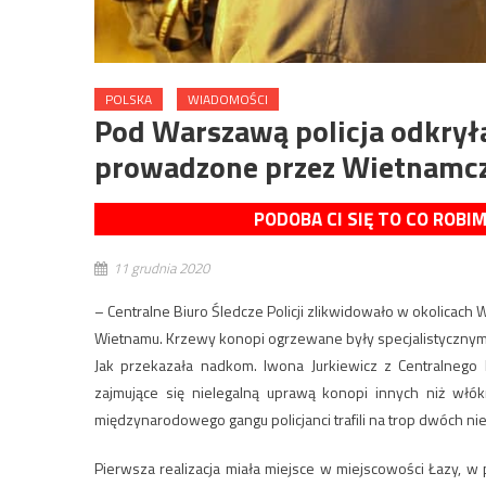
POLSKA
WIADOMOŚCI
Pod Warszawą policja odkrył
prowadzone przez Wietnamc
PODOBA CI SIĘ TO CO ROBI
11 grudnia 2020
– Centralne Biuro Śledcze Policji zlikwidowało w okolicac
Wietnamu. Krzewy konopi ogrzewane były specjalistycznymi 
Jak przekazała nadkom. Iwona Jurkiewicz z Centralnego Bi
zajmujące się nielegalną uprawą konopi innych niż włó
międzynarodowego gangu policjanci trafili na trop dwóch ni
Pierwsza realizacja miała miejsce w miejscowości Łazy, 