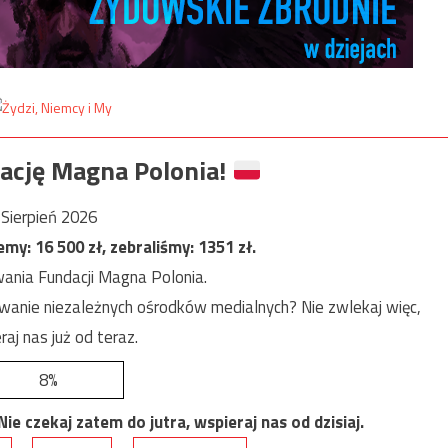
ację Magna Polonia!
Sierpień 2026
jemy:
16 500
zł, zebraliśmy:
1351
zł.
ania Fundacji Magna Polonia.
anie niezależnych ośrodków medialnych? Nie zwlekaj więc,
raj nas już od teraz.
8%
e czekaj zatem do jutra, wspieraj nas od dzisiaj.