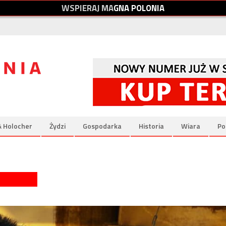
W
S
P
I
E
R
A
J
M
A
G
N
A
P
O
L
O
N
I
A
& Holocher
Żydzi
Gospodarka
Historia
Wiara
Po