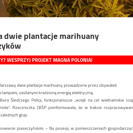
a dwie plantacje marihuany
zyków
MY? WESPRZYJ PROJEKT MAGNA POLONIA!
h Warszawy dwie plantacje marihuany, prowadzone przez obywateli
lampami, zasilanymi kradzioną energią elektryczną.
ura Śledczego Policji, funkcjonariusze „wzięli na cel wietnamskie szaj
kniste”. Rzeczniczka CBŚP poinformowała, że w trakcie rozpracowywan
ezależnych grup.
w powiecie piaseczyńskim. – Na posesji, w pomieszczeniach gospodarczyc