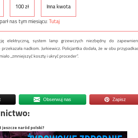
100 zł
Inna kwota
parł nas tym miesiącu:
Tutaj
ację elektryczną, system lamp grzewczych niezbędny do zapewnien
 – przekazała nadkom. Jurkiewicz. Policjantka dodała, że w obu przypadka
 miało „zmniejszyć koszty i ukryć proceder”.
t
Obserwuj nas
Zapisz
nictwo:
t jeszcze naród polski?