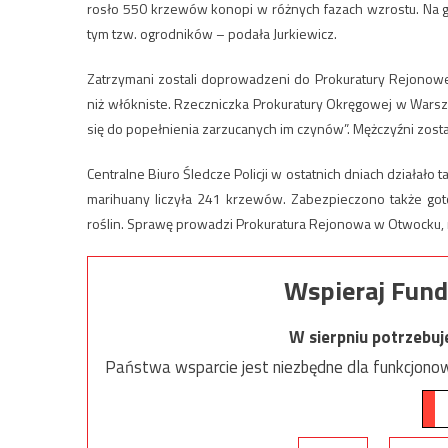
rosło 550 krzewów konopi w różnych fazach wzrostu. Na 
tym tzw. ogrodników – podała Jurkiewicz.
Zatrzymani zostali doprowadzeni do Prokuratury Rejonowe
niż włókniste. Rzeczniczka Prokuratury Okręgowej w Warsza
się do popełnienia zarzucanych im czynów”. Mężczyźni zost
Centralne Biuro Śledcze Policji w ostatnich dniach działał
marihuany liczyła 241 krzewów. Zabezpieczono także goto
roślin. Sprawę prowadzi Prokuratura Rejonowa w Otwocku, 
Wspieraj Fund
W sierpniu potrzebu
Państwa wsparcie jest niezbędne dla funkcjonow