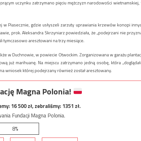
gorącym uczynku zatrzymano pięciu mężczyzn narodowości wietnamskiej,
j w Piasecznie, gdzie usłyszeli zarzuty uprawiania krzewów konopi inny
wie, prok. Aleksandra Skrzyniarz powiedziała, że „podejrzani nie przyzna
ali tymczasowo aresztowani na trzy miesiące.
o także w Duchnowie, w powiecie Otwockim. Zorganizowana w garażu plantac
wą już marihuanę. Na miejscu zatrzymano jedną osobę, która „doglądał
na wniosek której podejrzany również został aresztowany.
ację Magna Polonia!
jemy:
16 500
zł, zebraliśmy:
1351
zł.
ania Fundacji Magna Polonia.
8%