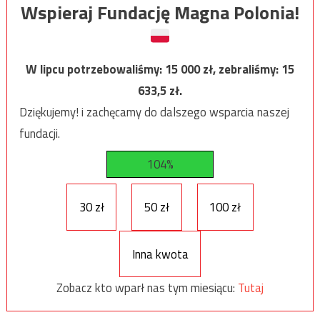
Wspieraj Fundację Magna Polonia!
W lipcu potrzebowaliśmy:
15 000
zł, zebraliśmy:
15
633,5
zł.
Dziękujemy! i zachęcamy do dalszego wsparcia naszej
fundacji.
104%
30 zł
50 zł
100 zł
Inna kwota
Zobacz kto wparł nas tym miesiącu:
Tutaj