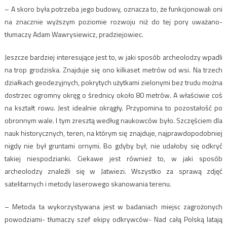
– A skoro była potrzeba jego budowy, oznacza to, że funkcjonowali oni
na znacznie wyższym poziomie rozwoju niż do tej pory uważano-
tłumaczy Adam Wawrysiewicz, pradziejowiec.
Jeszcze bardziej interesujące jest to, w jaki sposób archeolodzy wpadli
na trop grodziska. Znajduje się ono kilkaset metrów od wsi. Na trzech
działkach geodezyjnych, pokrytych użytkami zielonymi bez trudu można
dostrzec ogromny okręg o średnicy około 80 metrów. A właściwie coś
na kształt rowu. Jest idealnie okrągły. Przypomina to pozostałość po
obronnym wale. I tym zresztą według naukowców było. Szczęściem dla
nauk historycznych, teren, na którym się znajduje, najprawdopodobniej
nigdy nie był gruntami ornymi. Bo gdyby był, nie udałoby się odkryć
takiej niespodzianki. Ciekawe jest również to, w jaki sposób
archeolodzy znaleźli się w Jatwiezi. Wszystko za sprawą zdjęć
satelitarnych i metody laserowego skanowania terenu.
– Metoda ta wykorzystywana jest w badaniach miejsc zagrożonych
powodziami- tłumaczy szef ekipy odkrywców- Nad całą Polską latają