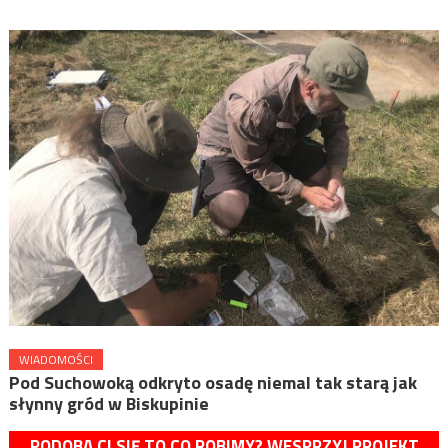
WIADOMOŚCI
Pod Suchowoką odkryto osadę niemal tak starą jak
słynny gród w Biskupinie
PODOBA CI SIĘ TO CO ROBIMY? WESPRZYJ PROJEKT