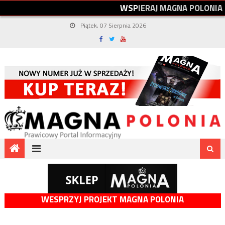
W
S
P
I
E
R
A
J
M
A
G
N
A
P
O
L
O
N
I
A
Piątek, 07 Sierpnia 2026
WESPRZYJ PROJEKT MAGNA POLONIA