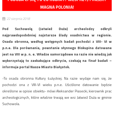
MAGNA POLONIA!
22 sierpnia 2018
Pod Suchowolą (Jatwieź Duża) archeolodzy odkryli
najprawdopodobniej najstarsze ślady osadnictwa w regionie.
Osada obronna, według wstępnych badań pochodzi z VIII- VI w
p.n.e. Dla porównania, powstanie słynnego Biskupina datowane
jest na VIII w p. n. e. Władze samorządowe na razie nie wiedzą jak
wykorzystają to zaskakujące odkrycie, czekają na finał badań –
informuje portal Nasze Miasto Białystok.
-To osada obronna Kultury Łużyckiej. Na razie wydaje nam się, że
pochodzi ona z VIII-VI wieku p.n.e. Uściślone datowanie będzie
określone w opisie obiektu- mówi Aleksander Piasecki, kierownik prac
archeologicznych, które właśnie trwają we wsi Jatwieź Duża w gminie
Suchowola.