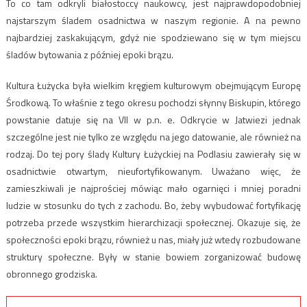
To co tam odkryli białostoccy naukowcy, jest najprawdopodobniej
najstarszym śladem osadnictwa w naszym regionie. A na pewno
najbardziej zaskakującym, gdyż nie spodziewano się w tym miejscu
śladów bytowania z później epoki brązu.
Kultura Łużycka była wielkim kręgiem kulturowym obejmującym Europę
Środkową. To właśnie z tego okresu pochodzi słynny Biskupin, którego
powstanie datuje się na VII w p.n. e. Odkrycie w Jatwiezi jednak
szczególne jest nie tylko ze względu na jego datowanie, ale również na
rodzaj. Do tej pory ślady Kultury Łużyckiej na Podlasiu zawierały się w
osadnictwie otwartym, nieufortyfikowanym. Uważano więc, że
zamieszkiwali je najprościej mówiąc mało ogarnięci i mniej poradni
ludzie w stosunku do tych z zachodu. Bo, żeby wybudować fortyfikację
potrzeba przede wszystkim hierarchizacji społecznej. Okazuje się, że
społeczności epoki brązu, również u nas, miały już wtedy rozbudowane
struktury społeczne. Były w stanie bowiem zorganizować budowę
obronnego grodziska.