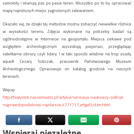
samoloty i skanują pas po pasie teren. Wszystko po to by opracować
mapę najniższych miejsc zagrożonych zalewaniem.
Okazało się, że dzięki tej metodzie można zobaczyć niewielkie różnice
w wysokości terenu. Zdjęcia wykonane na potrzeby badań są
ogólnodostępne w Internecie na geoportalu. Miejsca ciekawe pod
względem archeologicznym wyszukują pasjonaci, przeglądając
satelitarne obrazy czyli lidary. I w taki sposób właśnie na trop osady
wpadł Cezary Sobczak, pracownik Państwowego Muzeum
Archeologicznego. Opracowuje on katalog grodzisk na naszych
terenach.
Więcej:
http://bialystok.naszemiasto.pl/artykul/sensacja-naukowcy-odkryli-
najprawdopodobniej-najstarsze,4771717,artgal,t,id,tm.html
Wspieraj niezależne