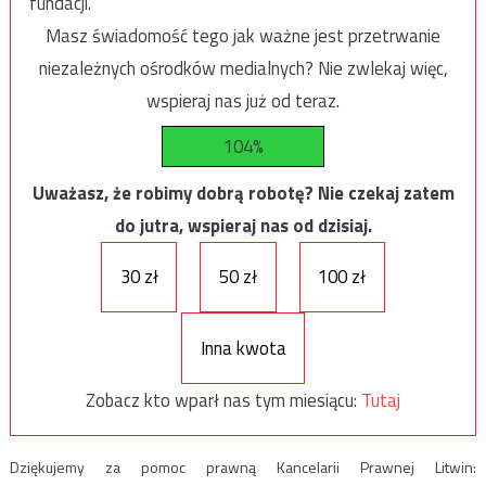
fundacji.
Masz świadomość tego jak ważne jest przetrwanie
niezależnych ośrodków medialnych? Nie zwlekaj więc,
wspieraj nas już od teraz.
104%
Uważasz, że robimy dobrą robotę? Nie czekaj zatem
do jutra, wspieraj nas od dzisiaj.
30 zł
50 zł
100 zł
Inna kwota
Zobacz kto wparł nas tym miesiącu:
Tutaj
Dziękujemy za pomoc prawną Kancelarii Prawnej Litwin: