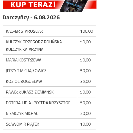
Darczyńcy - 6.08.2026
KACPER STAROŚCIAK
100,00
KULCZYK GRZEGORZ POLIŃSKA i
50,00
KULCZYK KATARZYNA
MARIA KOSTRZEWA
50,00
JERZY T MICHAJŁOWICZ
50,00
KOZIOŁ BOGUSŁAW
35,00
PAWEŁ ŁUKASZ ZIEMIAŃSKI
50,00
POTERA LIDIA i POTERA KRZYSZTOF
50,00
NIEMCZYK MICHAŁ
20,00
SŁAWOMIR PIĄTEK
10,00