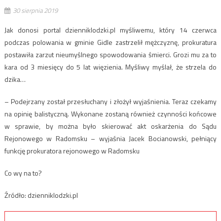
30 sierpnia 2019
Jak donosi portal dzienniklodzki.pl myśliwemu, który 14 czerwca
podczas polowania w gminie Gidle zastrzelił mężczyznę, prokuratura
postawiła zarzut nieumyślnego spowodowania śmierci. Grozi mu za to
kara od 3 miesięcy do 5 lat więzienia. Myśliwy myślał, że strzela do
dzika…
– Podejrzany został przesłuchany i złożył wyjaśnienia. Teraz czekamy
na opinię balistyczną. Wykonane zostaną również czynności końcowe
w sprawie, by można było skierować akt oskarżenia do Sądu
Rejonowego w Radomsku – wyjaśnia Jacek Bocianowski, pełniący
funkcję prokuratora rejonowego w Radomsku
Co wy na to?
Źródło: dzienniklodzki.pl