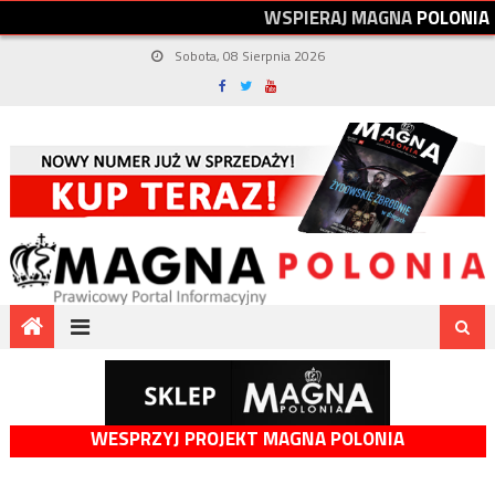
W
S
P
I
E
R
A
J
M
A
G
N
A
P
O
L
O
N
I
A
Sobota, 08 Sierpnia 2026
WESPRZYJ PROJEKT MAGNA POLONIA