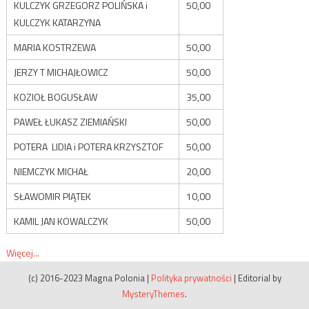
KULCZYK GRZEGORZ POLIŃSKA i
50,00
KULCZYK KATARZYNA
MARIA KOSTRZEWA
50,00
JERZY T MICHAJŁOWICZ
50,00
KOZIOŁ BOGUSŁAW
35,00
PAWEŁ ŁUKASZ ZIEMIAŃSKI
50,00
POTERA LIDIA i POTERA KRZYSZTOF
50,00
NIEMCZYK MICHAŁ
20,00
SŁAWOMIR PIĄTEK
10,00
KAMIL JAN KOWALCZYK
50,00
Więcej...
(c) 2016-2023 Magna Polonia
|
Polityka prywatności
|
Editorial by
MysteryThemes
.