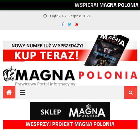
W
S
P
I
E
R
A
J
M
A
G
N
A
P
O
L
O
N
I
A
Piątek, 07 Sierpnia 2026
WESPRZYJ PROJEKT MAGNA POLONIA