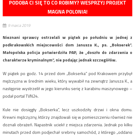
PODOBA CI SIĘ TO CO ROBIMY? WESPRZYJ PROJEKT
MAGNA POLONIA!
9 marca 2019
Nieznani sprawcy ostrzelali w piątek po południu w jednej z
podkrakowskich miejscowości dom Janusza K., ps. „Bokserek”.
Małopolska policja potwierdziła PAP, że „doszło do zdarzenia o
charakterze kryminalnym”, nie podając jednak szczegółów.
W piątek po godz. 14 przed dom „Bokserka” pod Krakowem przybył
mężczyzna w średnim wieku, który wywabił na zewnątrz Janusza K., a
następnie wystrzelił w jego kierunku serię z karabinu maszynowego –
podał portal TVN24.
Kule nie dosięgły „Bokserka”, lecz uszkodziły drzwi i okna domu.
Krewni mężczyzny, którzy znajdowali się w pomieszczeniu również nie
doznali obrażeń. Napastnik uciekł z miejsca zdarzenia. Jednak po kilku
minutach przed dom podjechał srebrny samochód, z którego „oddano