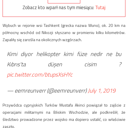
Zobacz kto wparł nas tym miesiącu:
Tutaj
Wybuch w rejonie wsi Tashkent (grecka nazwa Wuno), ok. 20 km na
północny wschód od Nikozji słyszano w promieniu kilku kilometrów.
Zapaliły się zarośla na okolicznych wzgórzach.
Kimi diyor helikopter kimi füze nedir ne bu
Kıbrıs'ta düşen cisim ?
pic.twitter.com/btupsXsHYc
— eemreunverr (@eemreunverr)
July 1, 2019
Przywódca cypryjskich Turków Mustafa Akinci powiązał to zajście z
operacjami militarnymi na Bliskim Wschodzie, ale podkreślił, że
śledztwo prowadzone przez wojsko ma dopiero ustalić, co właściwie
zaszło.