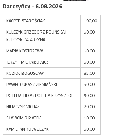
Darczyńcy - 6.08.2026
KACPER STAROŚCIAK
100,00
KULCZYK GRZEGORZ POLIŃSKA i
50,00
KULCZYK KATARZYNA
MARIA KOSTRZEWA
50,00
JERZY T MICHAJŁOWICZ
50,00
KOZIOŁ BOGUSŁAW
35,00
PAWEŁ ŁUKASZ ZIEMIAŃSKI
50,00
POTERA LIDIA i POTERA KRZYSZTOF
50,00
NIEMCZYK MICHAŁ
20,00
SŁAWOMIR PIĄTEK
10,00
KAMIL JAN KOWALCZYK
50,00