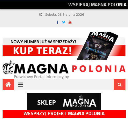
W
S
P
I
E
R
A
J
M
A
G
N
A
P
O
L
O
N
I
A
Sobota, 08 Sierpnia 2026
WESPRZYJ PROJEKT MAGNA POLONIA