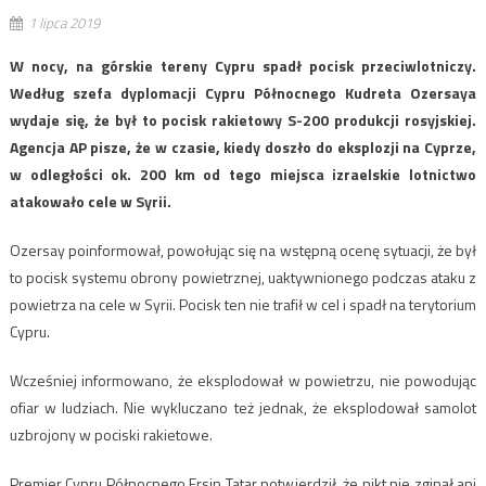
1 lipca 2019
W nocy, na górskie tereny Cypru spadł pocisk przeciwlotniczy.
Według szefa dyplomacji Cypru Północnego Kudreta Ozersaya
wydaje się, że był to pocisk rakietowy S-200 produkcji rosyjskiej.
Agencja AP pisze, że w czasie, kiedy doszło do eksplozji na Cyprze,
w odległości ok. 200 km od tego miejsca izraelskie lotnictwo
atakowało cele w Syrii.
Ozersay poinformował, powołując się na wstępną ocenę sytuacji, że był
to pocisk systemu obrony powietrznej, uaktywnionego podczas ataku z
powietrza na cele w Syrii. Pocisk ten nie trafił w cel i spadł na terytorium
Cypru.
Wcześniej informowano, że eksplodował w powietrzu, nie powodując
ofiar w ludziach. Nie wykluczano też jednak, że eksplodował samolot
uzbrojony w pociski rakietowe.
Premier Cypru Północnego Ersin Tatar potwierdził, że nikt nie zginął ani