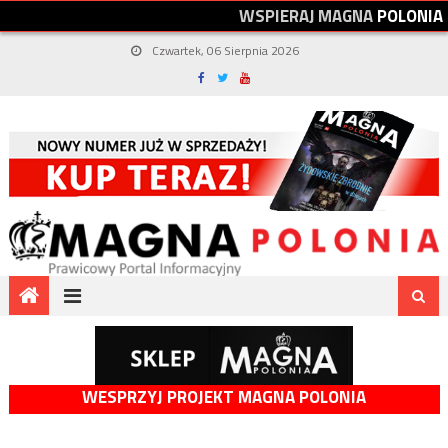
W
S
P
I
E
R
A
J
M
A
G
N
A
P
O
L
O
N
I
A
Czwartek, 06 Sierpnia 2026
WESPRZYJ PROJEKT MAGNA POLONIA