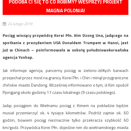
PODOBA CI SIĘ TO CO ROBIMY? WESPRZYJ PROJEKT
MAGNA POLONIA!
24 lutego 2019
Pociąg wiozący przywódcę Korei Płn. Kim Dzong Una, jadącego na
spotkanie z prezydentem USA Donaldem Trumpem w Hanoi, jest
już w Chinach – poinformowała w sobotę południowokoreańska
agencja Yonhap.
Jak informuje agencja, pancerny pociąg w zielono-żółtych barwach
przejechał przez most na granicy Korei Płn. i Chin i minął przygraniczne
chińskie miasto Dandong. Wcześniej informowano o tym, iż Kim opuścił
Pjongjang około godziny 17 czasu lokalnego (9 czasu polskiego).
Jadąc pociągiem do Wietnamu pociąg z Kimem na pokładzie będzie
musiał przemierzyć ok. 4 tysięce kilometrów. Podróż zajmie ok. 60
godzin, bowiem pociąg nieznacznie tylko przekracza szybkość 60
km/godz. Przywódca Korei Płn. dojedzie nim do wietnamskiego miasta