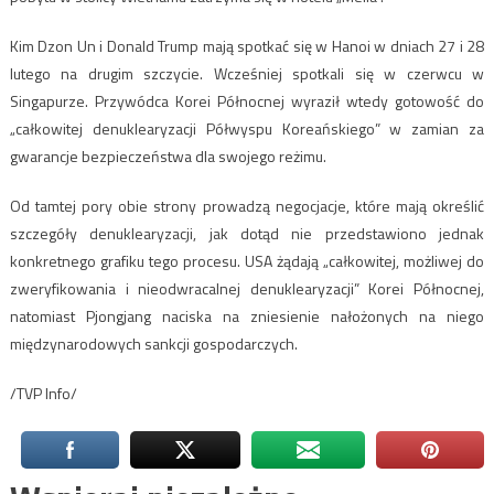
Kim Dzon Un i Donald Trump mają spotkać się w Hanoi w dniach 27 i 28
lutego na drugim szczycie. Wcześniej spotkali się w czerwcu w
Singapurze. Przywódca Korei Północnej wyraził wtedy gotowość do
„całkowitej denuklearyzacji Półwyspu Koreańskiego” w zamian za
gwarancje bezpieczeństwa dla swojego reżimu.
Od tamtej pory obie strony prowadzą negocjacje, które mają określić
szczegóły denuklearyzacji, jak dotąd nie przedstawiono jednak
konkretnego grafiku tego procesu. USA żądają „całkowitej, możliwej do
zweryfikowania i nieodwracalnej denuklearyzacji” Korei Północnej,
natomiast Pjongjang naciska na zniesienie nałożonych na niego
międzynarodowych sankcji gospodarczych.
/TVP Info/