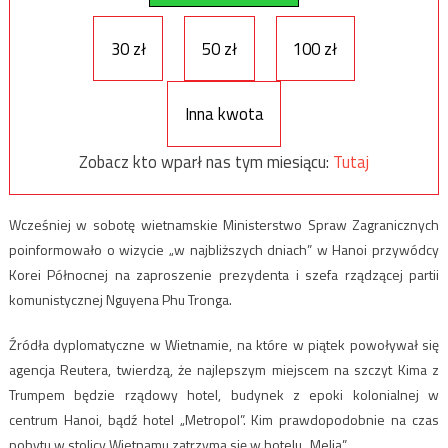
30 zł
50 zł
100 zł
Inna kwota
Zobacz kto wparł nas tym miesiącu:
Tutaj
Wcześniej w sobotę wietnamskie Ministerstwo Spraw Zagranicznych
poinformowało o wizycie „w najbliższych dniach” w Hanoi przywódcy
Korei Północnej na zaproszenie prezydenta i szefa rządzącej partii
komunistycznej Nguyena Phu Tronga.
Źródła dyplomatyczne w Wietnamie, na które w piątek powoływał się
agencja Reutera, twierdzą, że najlepszym miejscem na szczyt Kima z
Trumpem będzie rządowy hotel, budynek z epoki kolonialnej w
centrum Hanoi, bądź hotel „Metropol”. Kim prawdopodobnie na czas
pobytu w stolicy Wietnamu zatrzyma się w hotelu „Melia”.