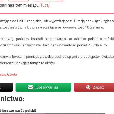
parł nas tym miesiącu:
Tutaj
żające do Unii Europejskiej lub wyjeżdżające z UE mają obowiązek zgłasz
rtość jest równa lub przekracza łącznie równowartość 10 tys. euro.
arbowej, podczas kontroli na podkarpackim odcinku polsko-ukraiński
ozu gotówki w różnych walutach o równowartości ponad 2,6 mln euro.
znymi kwotami pieniędzy, zwykle pochodzącymi z przestępstw, świadcz
 pierwsze uciekają z tonącego okrętu.
fała Gawła
t
Obserwuj nas
Zapisz
nictwo:
t jeszcze naród polski?