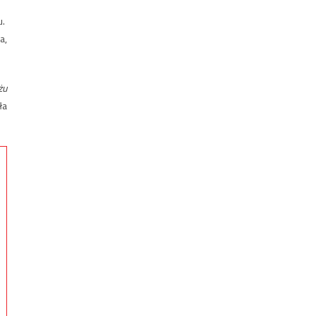
u.
a,
żu
ła