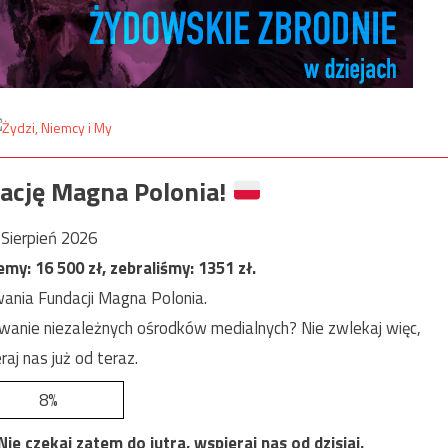
ację Magna Polonia!
Sierpień 2026
jemy:
16 500
zł, zebraliśmy:
1351
zł.
ania Fundacji Magna Polonia.
anie niezależnych ośrodków medialnych? Nie zwlekaj więc,
raj nas już od teraz.
8%
e czekaj zatem do jutra, wspieraj nas od dzisiaj.