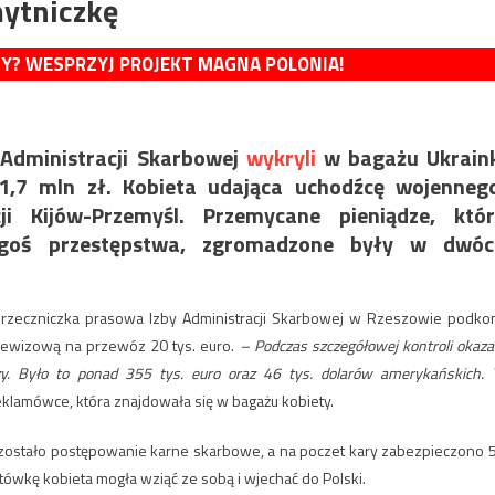
ytniczkę
MY? WESPRZYJ PROJEKT MAGNA POLONIA!
 Administracji Skarbowej
wykryli
w bagażu Ukraink
1,7 mln zł. Kobieta udająca uchodźcę wojenneg
ji Kijów-Przemyśl. Przemycane pieniądze, któr
iegoś przestępstwa, zgromadzone były w dwóc
 rzeczniczka prasowa Izby Administracji Skarbowej w Rzeszowie podko
 dewizową na przewóz 20 tys. euro.
– Podczas szczegółowej kontroli okaza
zy. Było to ponad 355 tys. euro oraz 46 tys. dolarów amerykańskich. 
klamówce, która znajdowała się w bagażu kobiety.
e zostało postępowanie karne skarbowe, a na poczet kary zabezpieczono 
otówkę kobieta mogła wziąć ze sobą i wjechać do Polski.