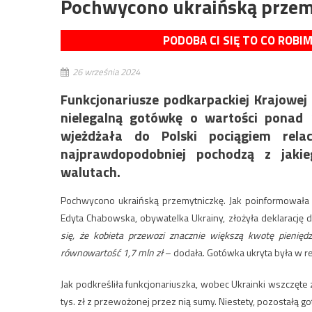
Pochwycono ukraińską przem
PODOBA CI SIĘ TO CO ROBI
26 września 2024
Funkcjonariusze podkarpackiej Krajowej
nielegalną gotówkę o wartości ponad 
wjeżdżała do Polski pociągiem relac
najprawdopodobniej pochodzą z jak
walutach.
Pochwycono ukraińską przemytniczkę. Jak poinformowała
Edyta Chabowska, obywatelka Ukrainy, złożyła deklarację
się, że kobieta przewozi znacznie większą kwotę pienięd
równowartość 1,7 mln zł
– dodała. Gotówka ukryta była w re
Jak podkreśliła funkcjonariuszka, wobec Ukrainki wszczęt
tys. zł z przewożonej przez nią sumy. Niestety, pozostałą g