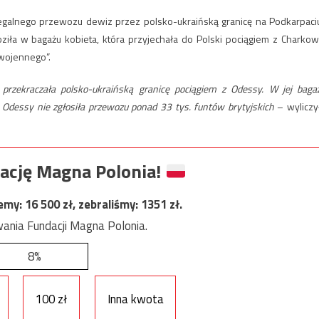
legalnego przewozu dewiz przez polsko-ukraińską granicę na Podkarpaci
ziła w bagażu kobieta, która przyjechała do Polski pociągiem z Charkow
 wojennego”.
a przekraczała polsko-ukraińską granicę pociągiem z Odessy. W jej baga
z Odessy nie zgłosiła przewozu ponad 33 tys. funtów brytyjskich
– wyliczy
ację Magna Polonia!
jemy:
16 500
zł, zebraliśmy:
1351
zł.
ania Fundacji Magna Polonia.
8%
100 zł
Inna kwota