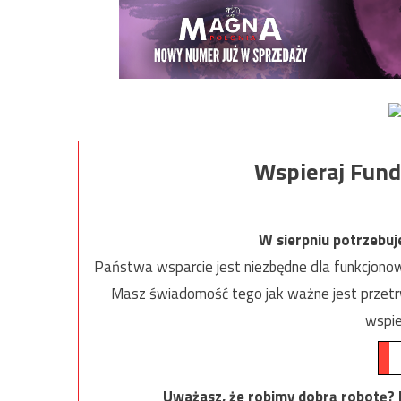
Wspieraj Fund
W sierpniu potrzebu
Państwa wsparcie jest niezbędne dla funkcjonow
Masz świadomość tego jak ważne jest przetrw
wspie
Uważasz, że robimy dobrą robotę? Ni