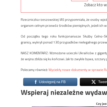
Zobacz kto w
Rzeczniczka rzeszowskiej IAS przypomniała, że osoby wjeżd
organom celnym przewóz środków pieniężnych, jeżeli ich wa
Od początku tego roku funkcjonariusze Służby Celno-Sk
granicy, wykryli ponad 130 przypadków nielegalnego przew
NASZ KOMENTARZ: Wzmożone ucieczki Ukraińców z gigantyc
że wojna zbliża się ku końcowi. Jak to zwykle bywa, szczury
Polecamy również:
Wyciekły nowe dokumenty w sprawie Ra
Udostępnij na FB
Twee
Wspieraj niezależne wydaw
Czy jes