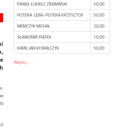
PAWEŁ ŁUKASZ ZIEMIAŃSKI
50,00
POTERA LIDIA i POTERA KRZYSZTOF
50,00
NIEMCZYK MICHAŁ
20,00
SŁAWOMIR PIĄTEK
10,00
i
KAMIL JAN KOWALCZYK
50,00
o,
e
Więcej...
h
m.
ło
To
50