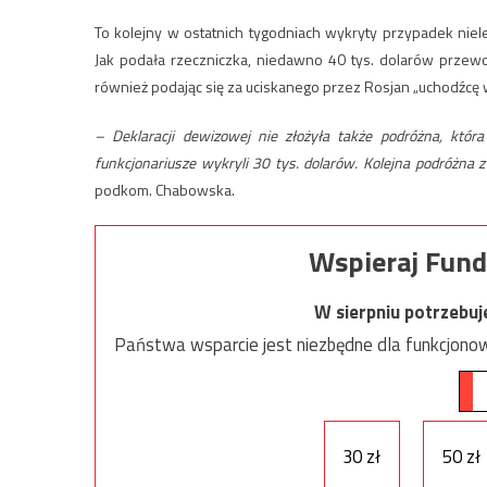
To kolejny w ostatnich tygodniach wykryty przypadek nie
Jak podała rzeczniczka, niedawno 40 tys. dolarów przewo
również podając się za uciskanego przez Rosjan „uchodźcę
– Deklaracji dewizowej nie złożyła także podróżna, któr
funkcjonariusze wykryli 30 tys. dolarów. Kolejna podróżna 
podkom. Chabowska.
Wspieraj Fund
W sierpniu potrzebu
Państwa wsparcie jest niezbędne dla funkcjonow
30 zł
50 zł