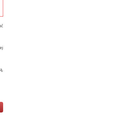
ać
ej
ą,