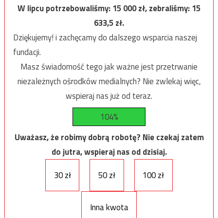
W lipcu potrzebowaliśmy:
15 000
zł, zebraliśmy:
15
633,5
zł.
Dziękujemy! i zachęcamy do dalszego wsparcia naszej
fundacji.
Masz świadomość tego jak ważne jest przetrwanie
niezależnych ośrodków medialnych? Nie zwlekaj więc,
wspieraj nas już od teraz.
104%
Uważasz, że robimy dobrą robotę? Nie czekaj zatem
do jutra, wspieraj nas od dzisiaj.
30 zł
50 zł
100 zł
Inna kwota