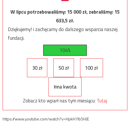
W lipcu potrzebowaliśmy:
15 000
zł, zebraliśmy:
15
633,5
zł.
Dziękujemy! i zachęcamy do dalszego wsparcia naszej
fundacji.
104%
30 zł
50 zł
100 zł
Inna kwota
Zobacz kto wparł nas tym miesiącu:
Tutaj
https://www.youtube.com/watch?v=HpkH7lbSHJE