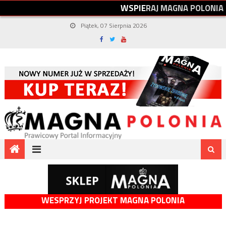
W
S
P
I
E
R
A
J
M
A
G
N
A
P
O
L
O
N
I
A
Piątek, 07 Sierpnia 2026
WESPRZYJ PROJEKT MAGNA POLONIA