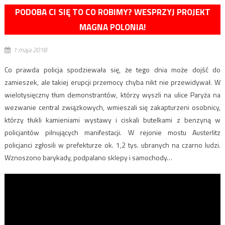
PODOBA CI SIĘ TO CO ROBIMY? WESPRZYJ PROJEKT
MAGNA POLONIA!
1 maja 2018
Co prawda policja spodziewała się, że tego dnia może dojść do
zamieszek, ale takiej erupcji przemocy chyba nikt nie przewidywał. W
wielotysięczny tłum demonstrantów, którzy wyszli na ulice Paryża na
wezwanie central związkowych, wmieszali się zakapturzeni osobnicy,
którzy tłukli kamieniami wystawy i ciskali butelkami z benzyną w
policjantów pilnujących manifestacji. W rejonie mostu Austerlitz
policjanci zgłosili w prefekturze ok. 1,2 tys. ubranych na czarno ludzi.
Wznoszono barykady, podpalano sklepy i samochody…