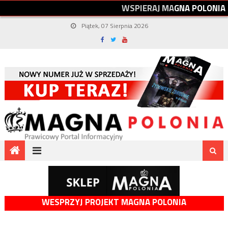
W
S
P
I
E
R
A
J
M
A
G
N
A
P
O
L
O
N
I
A
Piątek, 07 Sierpnia 2026
WESPRZYJ PROJEKT MAGNA POLONIA