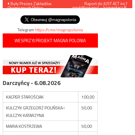
Nawigacja
Były Prezes Zakładów
Raport do JUST ACT 447
opublikowany! – komentarz R.
Chemicznych Police
Patlewicz & P. Holocher
wpisu
zatrzymany przez CBA
Telegram
https://t.me/magnapolonia
WESPRZYJ PROJEKT MAGNA POLONIA
Darczyńcy - 6.08.2026
KACPER STAROŚCIAK
100,00
KULCZYK GRZEGORZ POLIŃSKA i
50,00
KULCZYK KATARZYNA
MARIA KOSTRZEWA
50,00