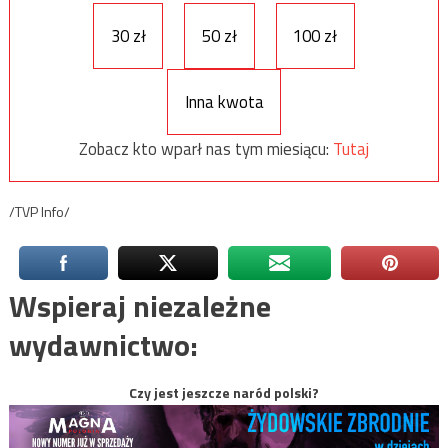
30 zł
50 zł
100 zł
Inna kwota
Zobacz kto wparł nas tym miesiącu:
Tutaj
/TVP Info/
Wspieraj niezależne
wydawnictwo:
Czy jest jeszcze naród polski?