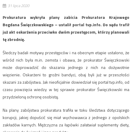
31 lipca 2020
Prokuratura wykryła plany zabicia Prokuratora Krajowego
Bogdana Święczkowskiego – ustalił portal tvp.info. Do sądu trafił
już akt oskarżenia przeciwko dwóm przestępcom, którzy planowali
tę zbrodnię.
Śledczy badali motywy przestępców i na obecnym etapie ustalono, że
wśród nich była m.in. zemsta i obawa, że prokurator Święczkowski
może doprowadzić do skazania jednego z nich na dożywotnie
więzienie. Oskarżeni to groźni bandyci, obaj byli już w przeszłości
skazani za zabójstwa. Jak nieoficjalnie dowiedział się portal tvp.info, od
czasu powzięcia wiedzy w tej sprawie prokurator Święczkowski ma
przydzieloną ochronę osobistą.
Na plany zabójstwa prokuratura trafiła w toku śledztwa dotyczącego
korupcji, jakiej dopuścić się miał wychowawca z jednego z opolskich
zakładów karnych. Mężczyzna za łapówki załatwiał suplementy diety,