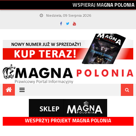
W
S
P
I
E
R
A
J
M
A
G
N
A
P
O
L
O
N
I
A
Niedziela, 09 Sierpnia 2026
WESPRZYJ PROJEKT MAGNA POLONIA