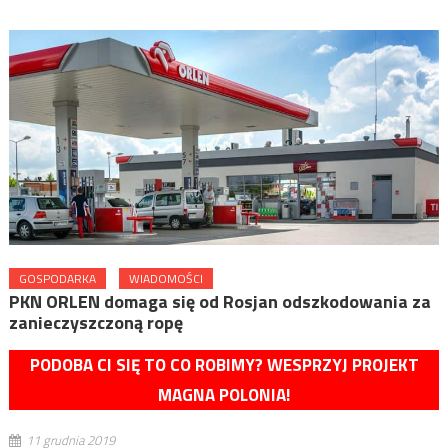
GOSPODARKA
WIADOMOŚCI
PKN ORLEN domaga się od Rosjan odszkodowania za
zanieczyszczoną ropę
PODOBA CI SIĘ TO CO ROBIMY? WESPRZYJ PROJEKT
MAGNA POLONIA!
11 grudnia 2019