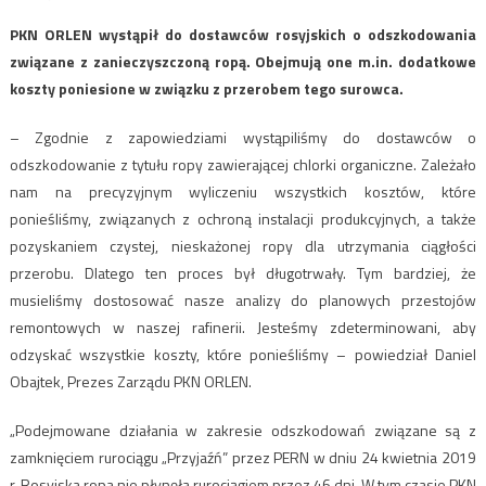
PKN ORLEN wystąpił do dostawców rosyjskich o odszkodowania
związane z zanieczyszczoną ropą. Obejmują one m.in. dodatkowe
koszty poniesione w związku z przerobem tego surowca.
– Zgodnie z zapowiedziami wystąpiliśmy do dostawców o
odszkodowanie z tytułu ropy zawierającej chlorki organiczne. Zależało
nam na precyzyjnym wyliczeniu wszystkich kosztów, które
ponieśliśmy, związanych z ochroną instalacji produkcyjnych, a także
pozyskaniem czystej, nieskażonej ropy dla utrzymania ciągłości
przerobu. Dlatego ten proces był długotrwały. Tym bardziej, że
musieliśmy dostosować nasze analizy do planowych przestojów
remontowych w naszej rafinerii. Jesteśmy zdeterminowani, aby
odzyskać wszystkie koszty, które ponieśliśmy – powiedział Daniel
Obajtek, Prezes Zarządu PKN ORLEN.
„Podejmowane działania w zakresie odszkodowań związane są z
zamknięciem rurociągu „Przyjaźń” przez PERN w dniu 24 kwietnia 2019
r. Rosyjska ropa nie płynęła rurociągiem przez 46 dni. W tym czasie PKN