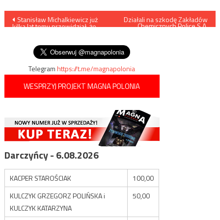
Nawigacja
Stanisław Michalkiewicz już
Działali na szkodę Zakładów
Chemicznych Police S.A.
kilka lat temu przewidział, że
Zatrzymało ich CBA
wpisu
Olga Tokarczuk otrzyma
Nagrodę Nobla
Telegram
https://t.me/magnapolonia
WESPRZYJ PROJEKT MAGNA POLONIA
Darczyńcy - 6.08.2026
KACPER STAROŚCIAK
100,00
KULCZYK GRZEGORZ POLIŃSKA i
50,00
KULCZYK KATARZYNA