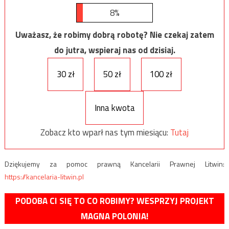
8%
Uważasz, że robimy dobrą robotę? Nie czekaj zatem
do jutra, wspieraj nas od dzisiaj.
30 zł
50 zł
100 zł
Inna kwota
Zobacz kto wparł nas tym miesiącu:
Tutaj
Dziękujemy za pomoc prawną Kancelarii Prawnej Litwin:
https://kancelaria-litwin.pl
PODOBA CI SIĘ TO CO ROBIMY? WESPRZYJ PROJEKT
MAGNA POLONIA!