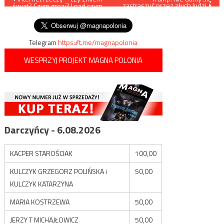
zastraszyć przez złych ludzi
świat? Czym grozi? I nad czym
wpisu
pracują gdańscy badacze?
Telegram
https://t.me/magnapolonia
WESPRZYJ PROJEKT MAGNA POLONIA
Darczyńcy - 6.08.2026
KACPER STAROŚCIAK
100,00
KULCZYK GRZEGORZ POLIŃSKA i
50,00
KULCZYK KATARZYNA
MARIA KOSTRZEWA
50,00
JERZY T MICHAJŁOWICZ
50,00