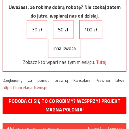
Uważasz, że robimy dobrą robotę? Nie czekaj zatem
do jutra, wspieraj nas od dzisiaj.
30 zł
50 zł
100 zł
Inna kwota
Zobacz kto wparł nas tym miesiącu:
Tutaj
Dziękujemy za pomoc prawną Kancelarii Prawnej Litwin:
https://kancelaria-litwin.pl
PODOBA CI SIĘ TO CO ROBIMY? WESPRZYJ PROJEKT
MAGNA POLONIA!
Nawigacja
Internet rzeczy – czy zmieni
Trump: Nie damy się