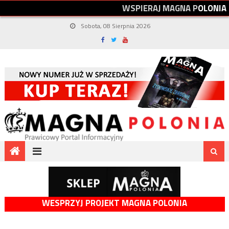
W
S
P
I
E
R
A
J
M
A
G
N
A
P
O
L
O
N
I
A
Sobota, 08 Sierpnia 2026
WESPRZYJ PROJEKT MAGNA POLONIA