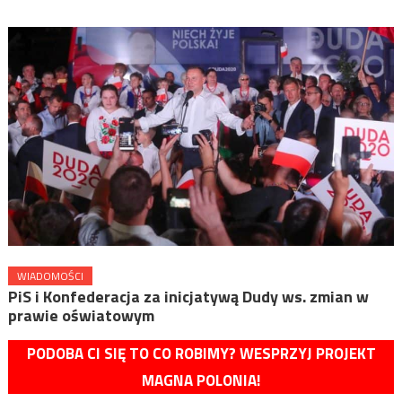
WIADOMOŚCI
PiS i Konfederacja za inicjatywą Dudy ws. zmian w
prawie oświatowym
PODOBA CI SIĘ TO CO ROBIMY? WESPRZYJ PROJEKT
MAGNA POLONIA!