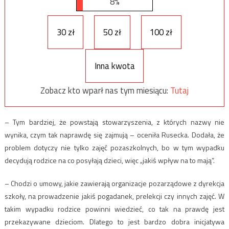
8%
30 zł
50 zł
100 zł
Inna kwota
Zobacz kto wparł nas tym miesiącu:
Tutaj
– Tym bardziej, że powstają stowarzyszenia, z których nazwy nie
wynika, czym tak naprawdę się zajmują – oceniła Rusecka. Dodała, że
problem dotyczy nie tylko zajęć pozaszkolnych, bo w tym wypadku
decydują rodzice na co posyłają dzieci, więc „jakiś wpływ na to mają”.
– Chodzi o umowy, jakie zawierają organizacje pozarządowe z dyrekcja
szkoły, na prowadzenie jakiś pogadanek, prelekcji czy innych zajęć. W
takim wypadku rodzice powinni wiedzieć, co tak na prawdę jest
przekazywane dzieciom. Dlatego to jest bardzo dobra inicjatywa