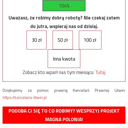
104%
Uważasz, że robimy dobrą robotę? Nie czekaj zatem
do jutra, wspieraj nas od dzisiaj.
30 zł
50 zł
100 zł
Inna kwota
Zobacz kto wparł nas tym miesiącu:
Tutaj
Dziękujemy za pomoc prawną Kancelarii Prawnej Litwin:
https://kancelaria-litwin.pl
PODOBA CI SIĘ TO CO ROBIMY? WESPRZYJ PROJEKT
MAGNA POLONIA!