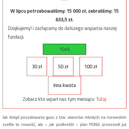
W lipcu potrzebowaliśmy:
15 000
zł, zebraliśmy:
15
633,5
zł.
Dziękujemy! i zachęcamy do dalszego wsparcia naszej
fundacji.
104%
30 zł
50 zł
100 zł
Inna kwota
Zobacz kto wparł nas tym miesiącu:
Tutaj
Jak dotąd poszukiwania gazu z tzw. utworów młodych na norweskim
szelfie to nowość, ale – jak podkreślił – plan PGNiG przeszedł już