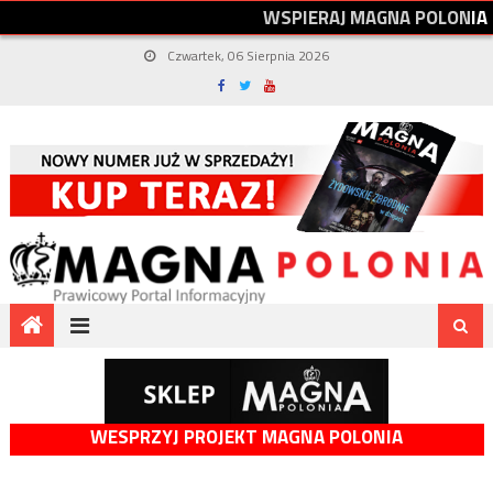
W
S
P
I
E
R
A
J
M
A
G
N
A
P
O
L
O
N
I
A
Czwartek, 06 Sierpnia 2026
WESPRZYJ PROJEKT MAGNA POLONIA