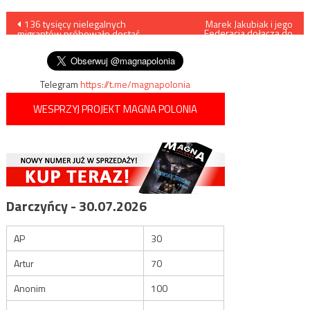
Nawigacja
136 tysięcy nielegalnych
Marek Jakubiak i jego
Federacja dołączą do
migrantów próbowało dostać
Konfederacji?
wpisu
się do USA z Meksyku
Telegram
https://t.me/magnapolonia
WESPRZYJ PROJEKT MAGNA POLONIA
Darczyńcy - 30.07.2026
AP
30
Artur
70
Anonim
100