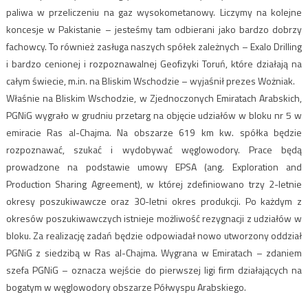
paliwa w przeliczeniu na gaz wysokometanowy. Liczymy na kolejne
koncesje w Pakistanie – jesteśmy tam odbierani jako bardzo dobrzy
fachowcy. To również zasługa naszych spółek zależnych – Exalo Drilling
i bardzo cenionej i rozpoznawalnej Geofizyki Toruń, które działają na
całym świecie, m.in. na Bliskim Wschodzie – wyjaśnił prezes Wożniak.
Właśnie na Bliskim Wschodzie, w Zjednoczonych Emiratach Arabskich,
PGNiG wygrało w grudniu przetarg na objęcie udziałów w bloku nr 5 w
emiracie Ras al-Chajma. Na obszarze 619 km kw. spółka będzie
rozpoznawać, szukać i wydobywać węglowodory. Prace będą
prowadzone na podstawie umowy EPSA (ang. Exploration and
Production Sharing Agreement), w której zdefiniowano trzy 2-letnie
okresy poszukiwawcze oraz 30-letni okres produkcji. Po każdym z
okresów poszukiwawczych istnieje możliwość rezygnacji z udziałów w
bloku. Za realizację zadań będzie odpowiadał nowo utworzony oddział
PGNiG z siedzibą w Ras al-Chajma. Wygrana w Emiratach – zdaniem
szefa PGNiG – oznacza wejście do pierwszej ligi firm działających na
bogatym w węglowodory obszarze Półwyspu Arabskiego.