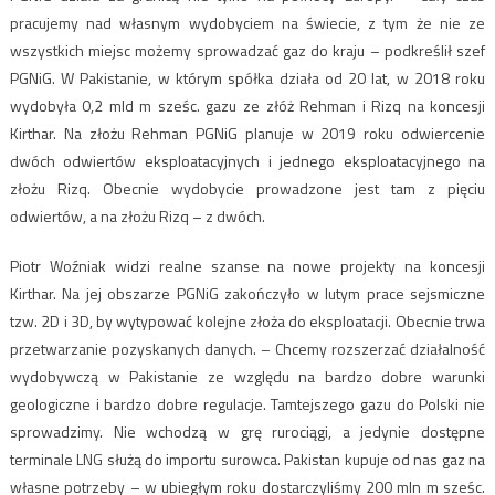
pracujemy nad własnym wydobyciem na świecie, z tym że nie ze
wszystkich miejsc możemy sprowadzać gaz do kraju – podkreślił szef
PGNiG. W Pakistanie, w którym spółka działa od 20 lat, w 2018 roku
wydobyła 0,2 mld m sześc. gazu ze złóż Rehman i Rizq na koncesji
Kirthar. Na złożu Rehman PGNiG planuje w 2019 roku odwiercenie
dwóch odwiertów eksploatacyjnych i jednego eksploatacyjnego na
złożu Rizq. Obecnie wydobycie prowadzone jest tam z pięciu
odwiertów, a na złożu Rizq – z dwóch.
Piotr Woźniak widzi realne szanse na nowe projekty na koncesji
Kirthar. Na jej obszarze PGNiG zakończyło w lutym prace sejsmiczne
tzw. 2D i 3D, by wytypować kolejne złoża do eksploatacji. Obecnie trwa
przetwarzanie pozyskanych danych. – Chcemy rozszerzać działalność
wydobywczą w Pakistanie ze względu na bardzo dobre warunki
geologiczne i bardzo dobre regulacje. Tamtejszego gazu do Polski nie
sprowadzimy. Nie wchodzą w grę rurociągi, a jedynie dostępne
terminale LNG służą do importu surowca. Pakistan kupuje od nas gaz na
własne potrzeby – w ubiegłym roku dostarczyliśmy 200 mln m sześc.