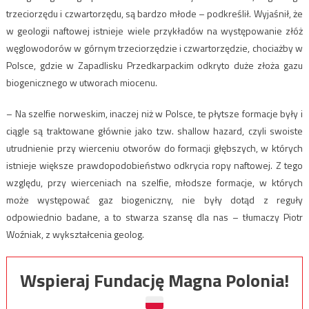
trzeciorzędu i czwartorzędu, są bardzo młode – podkreślił. Wyjaśnił, że
w geologii naftowej istnieje wiele przykładów na występowanie złóż
węglowodorów w górnym trzeciorzędzie i czwartorzędzie, chociażby w
Polsce, gdzie w Zapadlisku Przedkarpackim odkryto duże złoża gazu
biogenicznego w utworach miocenu.
– Na szelfie norweskim, inaczej niż w Polsce, te płytsze formacje były i
ciągle są traktowane głównie jako tzw. shallow hazard, czyli swoiste
utrudnienie przy wierceniu otworów do formacji głębszych, w których
istnieje większe prawdopodobieństwo odkrycia ropy naftowej. Z tego
względu, przy wierceniach na szelfie, młodsze formacje, w których
może występować gaz biogeniczny, nie były dotąd z reguły
odpowiednio badane, a to stwarza szansę dla nas – tłumaczy Piotr
Woźniak, z wykształcenia geolog.
Wspieraj Fundację Magna Polonia!