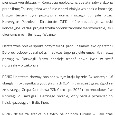
pierwsze weryfikacje. – Koncepcja geologiczna została zatwierdzona
przez firmę Equinor, która wspólnie z nami złożyła wniosek o koncesję.
Drugim testem była pozytywna ocena naszego pomysłu przez
Norwegian Petroleum Directorate (NPD), które rozpatruje wnioski
koncesyjne. W NPD projekt trzeba obronić zarówno merytorycznie, jak i
ekonomicznie – tłumaczył Woźniak.
Ostatecznie polska spółka otrzymała 50 proc. udziałów jako operator i
50 proc. odpowiedzialności. – Sukces tego projektu umocniłby naszą
pozycję w Norwegii. Mamy nadzieję tchnąć nowe życie w szelf
norweski – przekonuje.
PGNiG Usptream Norway posiada w tym kraju łącznie 24 koncesje. W
ubiegłym roku spółka wydobyła z nich 0,54 mld m sześć gazu. Zgodnie
ze strategią, Grupa Kapitałowa PGNiG chce po 2022 roku produkować w
Norwegii 2,5 mld gazu ziemnego rocznie, który będzie przesyłać do
Polski gazociągiem Baltic Pipe.
PGNiG działa za granicą nie tylko na północy Europy. – Cały czas