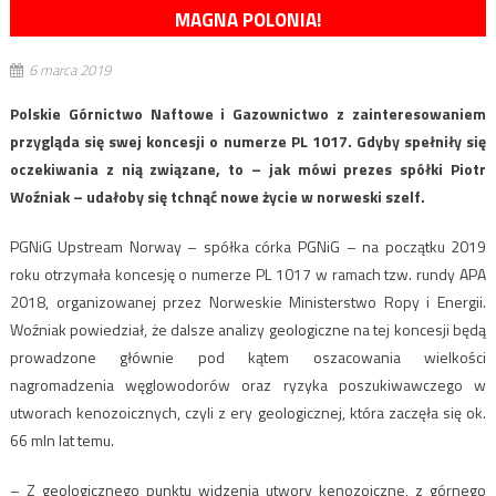
MAGNA POLONIA!
6 marca 2019
Polskie Górnictwo Naftowe i Gazownictwo z zainteresowaniem
przygląda się swej koncesji o numerze PL 1017. Gdyby spełniły się
oczekiwania z nią związane, to – jak mówi prezes spółki Piotr
Woźniak – udałoby się tchnąć nowe życie w norweski szelf.
PGNiG Upstream Norway – spółka córka PGNiG – na początku 2019
roku otrzymała koncesję o numerze PL 1017 w ramach tzw. rundy APA
2018, organizowanej przez Norweskie Ministerstwo Ropy i Energii.
Woźniak powiedział, że dalsze analizy geologiczne na tej koncesji będą
prowadzone głównie pod kątem oszacowania wielkości
nagromadzenia węglowodorów oraz ryzyka poszukiwawczego w
utworach kenozoicznych, czyli z ery geologicznej, która zaczęła się ok.
66 mln lat temu.
– Z geologicznego punktu widzenia utwory kenozoiczne, z górnego